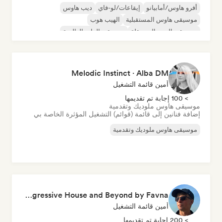
أفرو هاوس/أمابيانو
إيقاعات/لو-فاي
ديب هاوس
موسيقى هاوس المستقبلية
الهيب هوب
موسيقى البوب المستقلة
موسيقى الراب العالمية
موسيقى هاوس ملوديك وتقدمية
Melodic Instinct · Alba DM
أمين قائمة التشغيل
> 100 إجابة تم تقديمها
موسيقى هاوس ملوديك وتقدمية
إضافة فنانين إلى قائمة (قوائم) التشغيل المؤثرة الخاصة بي
موسيقى هاوس ملوديك وتقدمية
Dream Circuit - Progressive House and Beyond by Favna
أمين قائمة التشغيل
> 200 إجابة تم تقديمها