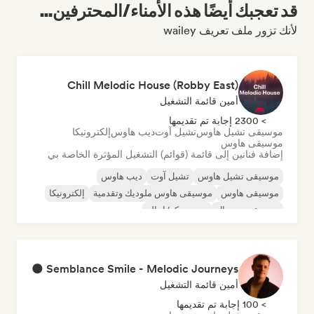
قد تعجبك أيضًا هذه الأمناء/المحترفين...
لأنك تزور ملف تعريف wailey
Chill Melodic House (Robby East)
أمين قائمة التشغيل
> 2300 إجابة تم تقديمها
موسيقى تشيل هاوس
تشيل آوت
ديب هاوس
إلكترونيكا
موسيقى هاوس
إضافة فنانين إلى قائمة (قوائم) التشغيل المؤثرة الخاصة بي
موسيقى تشيل هاوس
تشيل آوت
ديب هاوس
موسيقى هاوس
موسيقى هاوس ملوديك وتقدمية
إلكترونيكا
موسيقى مينيمال
نيو ديسكو/إيتالو
Semblance Smile - Melodic Journeys 🌑
أمين قائمة التشغيل
> 100 إجابة تم تقديمها