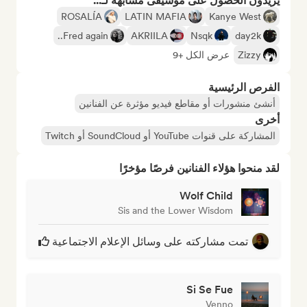
يريدون الحصول على موسيقى مشابهة لـ...
ROSALÍA
LATIN MAFIA
Kanye West
Fred again..
AKRIILA
Nsqk
day2k
Zizzy
عرض الكل +9
الفرص الرئيسية
أنشئ منشورات أو مقاطع فيديو مؤثرة عن الفنانين
أخرى
المشاركة على قنوات YouTube أو SoundCloud أو Twitch
لقد منحوا هؤلاء الفنانين فرصًا مؤخرًا
Wolf Child
Sis and the Lower Wisdom
تمت مشاركته على وسائل الإعلام الاجتماعية
Si Se Fue
Venno