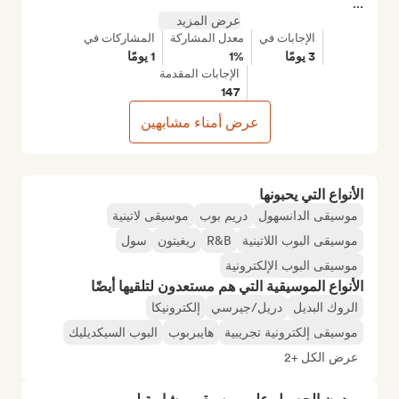
...
عرض المزيد
الإجابات في
معدل المشاركة
المشاركات في
3 يومًا
1%
1 يومًا
الإجابات المقدمة
147
عرض أمناء مشابهين
الأنواع التي يحبونها
موسيقى الدانسهول
دريم بوب
موسيقى لاتينية
موسيقى البوب اللاتينية
R&B
ريغيتون
سول
موسيقى البوب الإلكترونية
الأنواع الموسيقية التي هم مستعدون لتلقيها أيضًا
الروك البديل
دريل/جيرسي
إلكترونيكا
موسيقى إلكترونية تجريبية
هايبربوب
البوب السيكديليك
عرض الكل +2