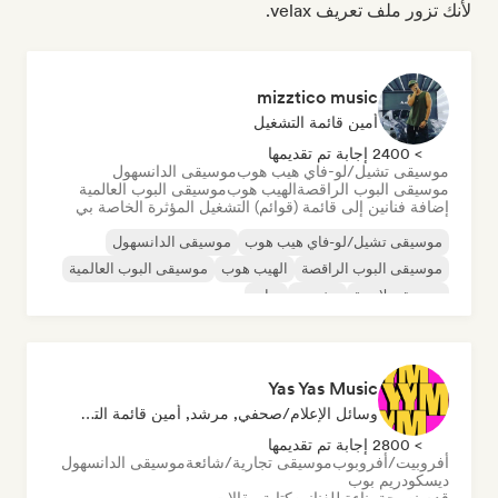
لأنك تزور ملف تعريف velax.
mizztico music
أمين قائمة التشغيل
> 2400 إجابة تم تقديمها
موسيقى تشيل/لو-فاي هيب هوب
موسيقى الدانسهول
موسيقى البوب الراقصة
الهيب هوب
موسيقى البوب العالمية
إضافة فنانين إلى قائمة (قوائم) التشغيل المؤثرة الخاصة بي
موسيقى تشيل/لو-فاي هيب هوب
موسيقى الدانسهول
موسيقى البوب الراقصة
الهيب هوب
موسيقى البوب العالمية
موسيقى لاتينية
ريغيتون
تراب
Yas Yas Music
وسائل الإعلام/صحفي, مرشد, أمين قائمة التشغيل, مؤثر على وسائل التواصل الاجتماعي
> 2800 إجابة تم تقديمها
أفروبيت/أفروبوب
موسيقى تجارية/شائعة
موسيقى الدانسهول
ديسكو
دريم بوب