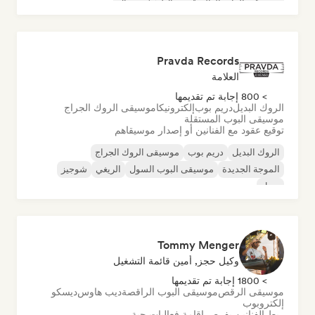
موسيقى الراب العالمية
ميتال/هيفي ميتال
موسيقى البوب روك
Pravda Records
العلامة
> 800 إجابة تم تقديمها
الروك البديل
دريم بوب
إلكترونيكا
موسيقى الروك الجراج
موسيقى البوب المستقلة
توقيع عقود مع الفنانين أو إصدار موسيقاهم
الروك البديل
دريم بوب
موسيقى الروك الجراج
الموجة الجديدة
موسيقى البوب السول
الريغي
شوجيز
سول
Tommy Menger
وكيل حجز, أمين قائمة التشغيل
> 1800 إجابة تم تقديمها
موسيقى الرقص
موسيقى البوب الراقصة
ديب هاوس
ديسكو
إلكتروبوب
ربط الفنانين بفرص إقامة فعاليات حية