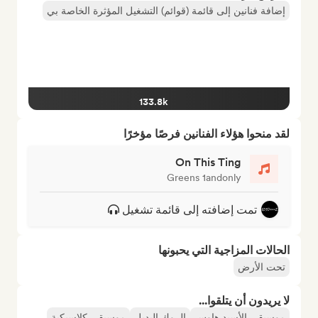
إضافة فنانين إلى قائمة (قوائم) التشغيل المؤثرة الخاصة بي
133.8k
لقد منحوا هؤلاء الفنانين فرصًا مؤخرًا
On This Ting
Greens 1andonly
تمت إضافته إلى قائمة تشغيل
الحالات المزاجية التي يحبونها
تحت الأرض
لا يريدون أن يتلقوا...
موسيقى الأسيد هاوس
الروك البديل
موسيقى كلاسيكية