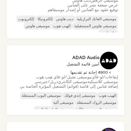
موسيقى الرقص
ديب هاوس
عرض صفقة نشر على الفنانين
توقيع عقود مع الفنانين أو إصدار موسيقاهم
موسيقى الفانك البرازيلية
ديب هاوس
إلكترونيكا
إلكتروبوب
موسيقى هاوس المستقبلية
الهيب هوب
موسيقى هاوس
تيك هاوس
ADAD Audio
أمين قائمة التشغيل
> 4900 إجابة تم تقديمها
إيقاعات/لو-فاي
موسيقى تشيل/لو-فاي هيب هوب
موسيقى كلاسيكية
موسيقى الكانتري
دريل/جيرسي
إضافة فنانين إلى قائمة (قوائم) التشغيل المؤثرة الخاصة بي
الهيب هوب
موسيقى إندي فولك
موسيقى البوب المستقلة
موسيقى الروك المستقلة
موسيقى آلية
موسيقى الهيب هوب الآلية
موسيقى الراب العالمية
الراب باللغة الإنجليزية