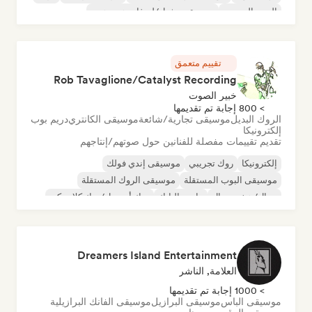
البوب الحضري
موسيقى تشيل/لو-فاي هيب هوب
تقييم متعمق
Rob Tavaglione/Catalyst Recording
خبير الصوت
> 800 إجابة تم تقديمها
الروك البديل
موسيقى تجارية/شائعة
موسيقى الكانتري
دريم بوب
إلكترونيكا
تقديم تقييمات مفصلة للفنانين حول صوتهم/إنتاجهم
إلكترونيكا
روك تجريبي
موسيقى إندي فولك
موسيقى البوب المستقلة
موسيقى الروك المستقلة
ميتال/هيفي ميتال
ما بعد البانك
روك أند رول/روك كلاسيكي
Dreamers Island Entertainment
العلامة, الناشر
> 1000 إجابة تم تقديمها
موسيقى الباس
موسيقى البرازيل
موسيقى الفانك البرازيلية