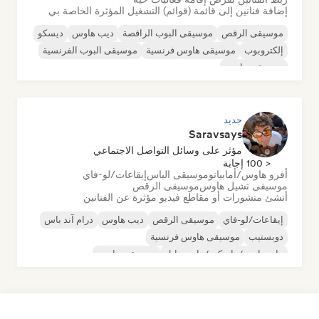
إضافة فنانين إلى قائمة (قوائم) التشغيل المؤثرة الخاصة بي
موسيقى الرقص
موسيقى البوب الراقصة
ديب هاوس
ديسكو
إلكتروبوب
موسيقى هاوس فرنسية
موسيقى البوب الفرنسية
موسيقى هاوس
جديد
Saravsays
مؤثر على وسائل التواصل الاجتماعي
< 100 إجابة
أفرو هاوس/أمابيانو
موسيقى الباس
إيقاعات/لو-فاي
موسيقى تشيل هاوس
موسيقى الرقص
أنشئ منشورات أو مقاطع فيديو مؤثرة عن الفنانين
إيقاعات/لو-فاي
موسيقى الرقص
ديب هاوس
درام آند باس
دوبستيب
موسيقى هاوس فرنسية
هارد دانس/هاردكور/هاردستايل
موسيقى هاوس