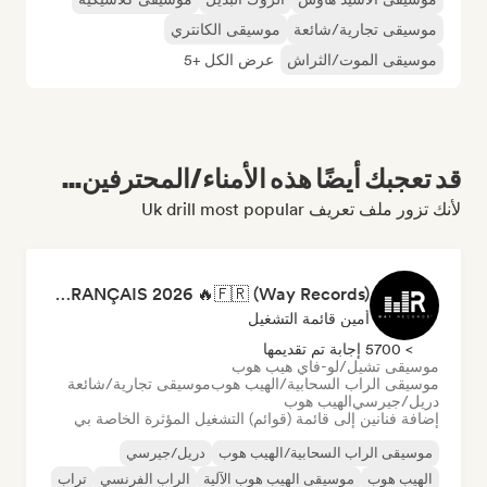
موسيقى تجارية/شائعة
موسيقى الكانتري
موسيقى الموت/الثراش
عرض الكل +5
قد تعجبك أيضًا هذه الأمناء/المحترفين...
لأنك تزور ملف تعريف Uk drill most popular
RAP FRANÇAIS 2026 🔥🇫🇷 (Way Records)
أمين قائمة التشغيل
> 5700 إجابة تم تقديمها
موسيقى تشيل/لو-فاي هيب هوب
موسيقى الراب السحابية/الهيب هوب
موسيقى تجارية/شائعة
دريل/جيرسي
الهيب هوب
إضافة فنانين إلى قائمة (قوائم) التشغيل المؤثرة الخاصة بي
موسيقى الراب السحابية/الهيب هوب
دريل/جيرسي
الهيب هوب
موسيقى الهيب هوب الآلية
الراب الفرنسي
تراب