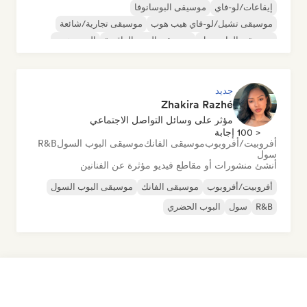
إيقاعات/لو-فاي
موسيقى البوسانوفا
موسيقى تشيل/لو-فاي هيب هوب
موسيقى تجارية/شائعة
موسيقى الدانسهول
موسيقى البوب الراقصة
الهيب هوب
موسيقى البوب السول
جديد
Zhakira Razhé
مؤثر على وسائل التواصل الاجتماعي
< 100 إجابة
أفروبيت/أفروبوب
موسيقى الفانك
موسيقى البوب السول
R&B
سول
أنشئ منشورات أو مقاطع فيديو مؤثرة عن الفنانين
أفروبيت/أفروبوب
موسيقى الفانك
موسيقى البوب السول
R&B
سول
البوب الحضري