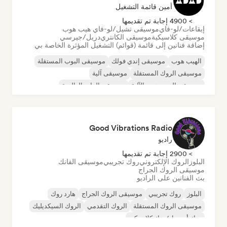
أمين قائمة التشغيل
> 4900 إجابة تم تقديمها
إيقاعات/لو-فاي
موسيقى تشيل/لو-فاي هيب هوب
موسيقى كلاسيكية
موسيقى الكانتري
دريل/جيرسي
إضافة فنانين إلى قائمة (قوائم) التشغيل المؤثرة الخاصة بي
الهيب هوب
موسيقى إندي فولك
موسيقى البوب المستقلة
موسيقى الروك المستقلة
موسيقى آلية
موسيقى الهيب هوب الآلية
موسيقى الراب العالمية
الراب باللغة الإنجليزية
Good Vibrations Radio
راديو
> 2900 إجابة تم تقديمها
البلوز
الروك الإلكتروني
روك تجريبي
موسيقى الفانك
موسيقى الروك الجراج
بث الفنانين على الراديو
البلوز
روك تجريبي
موسيقى الروك الجراج
هارد روك
موسيقى الروك المستقلة
الروك التقدمي
الروك السيكديليك
روك أند رول/روك كلاسيكي