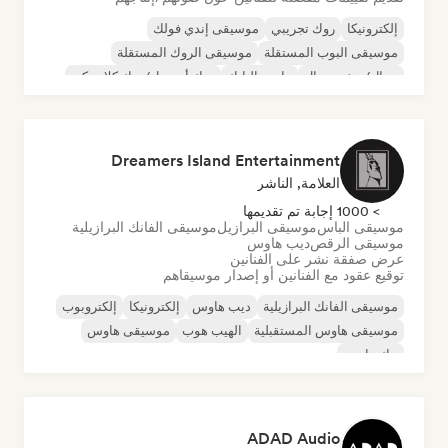
إلكترونيكا
روك تجريبي
موسيقى إندي فولك
موسيقى البوب المستقلة
موسيقى الروك المستقلة
ميتال/هيفي ميتال
ما بعد البانك
روك أند رول/روك كلاسيكي
Dreamers Island Entertainment
العلامة, الناشر
> 1000 إجابة تم تقديمها
موسيقى الباس
موسيقى البرازيل
موسيقى الفانك البرازيلية
موسيقى الرقص
ديب هاوس
عرض صفقة نشر على الفنانين
توقيع عقود مع الفنانين أو إصدار موسيقاهم
موسيقى الفانك البرازيلية
ديب هاوس
إلكترونيكا
إلكتروبوب
موسيقى هاوس المستقبلية
الهيب هوب
موسيقى هاوس
تيك هاوس
ADAD Audio