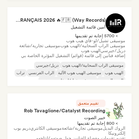
موسيقى البوب السول
RAP FRANÇAIS 2026 🔥🇫🇷 (Way Records)
أمين قائمة التشغيل
> 5700 إجابة تم تقديمها
موسيقى تشيل/لو-فاي هيب هوب
موسيقى الراب السحابية/الهيب هوب
موسيقى تجارية/شائعة
دريل/جيرسي
الهيب هوب
إضافة فنانين إلى قائمة (قوائم) التشغيل المؤثرة الخاصة بي
موسيقى الراب السحابية/الهيب هوب
دريل/جيرسي
الهيب هوب
موسيقى الهيب هوب الآلية
الراب الفرنسي
تراب
البوب الحضري
موسيقى تشيل/لو-فاي هيب هوب
تقييم متعمق
Rob Tavaglione/Catalyst Recording
خبير الصوت
> 800 إجابة تم تقديمها
الروك البديل
موسيقى تجارية/شائعة
موسيقى الكانتري
دريم بوب
إلكترونيكا
تقديم تقييمات مفصلة للفنانين حول صوتهم/إنتاجهم