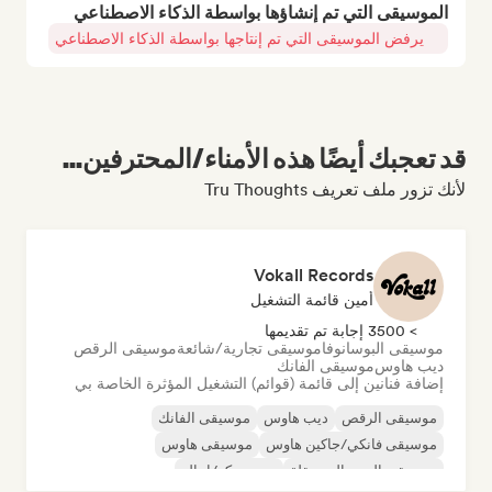
الموسيقى التي تم إنشاؤها بواسطة الذكاء الاصطناعي
يرفض الموسيقى التي تم إنتاجها بواسطة الذكاء الاصطناعي
قد تعجبك أيضًا هذه الأمناء/المحترفين...
لأنك تزور ملف تعريف Tru Thoughts
Vokall Records
أمين قائمة التشغيل
> 3500 إجابة تم تقديمها
موسيقى البوسانوفا
موسيقى تجارية/شائعة
موسيقى الرقص
ديب هاوس
موسيقى الفانك
إضافة فنانين إلى قائمة (قوائم) التشغيل المؤثرة الخاصة بي
موسيقى الرقص
ديب هاوس
موسيقى الفانك
موسيقى فانكي/جاكين هاوس
موسيقى هاوس
موسيقى البوب المستقلة
نيو ديسكو/إيتالو