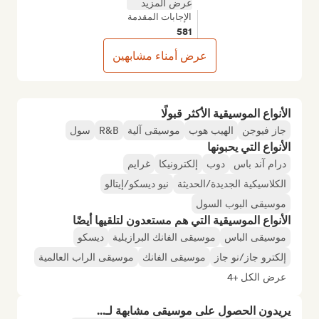
عرض المزيد
الإجابات المقدمة
581
عرض أمناء مشابهين
الأنواع الموسيقية الأكثر قبولًا
جاز فيوجن
الهيب هوب
موسيقى آلية
R&B
سول
الأنواع التي يحبونها
درام آند باس
دوب
إلكترونيكا
غرايم
الكلاسيكية الجديدة/الحديثة
نيو ديسكو/إيتالو
موسيقى البوب السول
الأنواع الموسيقية التي هم مستعدون لتلقيها أيضًا
موسيقى الباس
موسيقى الفانك البرازيلية
ديسكو
إلكترو جاز/نو جاز
موسيقى الفانك
موسيقى الراب العالمية
عرض الكل +4
يريدون الحصول على موسيقى مشابهة لـ...