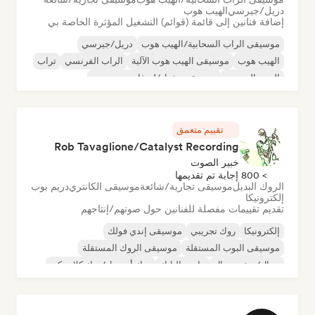
دريل/جيرسي
الهيب هوب
إضافة فنانين إلى قائمة (قوائم) التشغيل المؤثرة الخاصة بي
موسيقى الراب السحابية/الهيب هوب
دريل/جيرسي
الهيب هوب
موسيقى الهيب هوب الآلية
الراب الفرنسي
تراب
البوب الحضري
موسيقى تشيل/لو-فاي هيب هوب
تقييم متعمق
Rob Tavaglione/Catalyst Recording
خبير الصوت
> 800 إجابة تم تقديمها
الروك البديل
موسيقى تجارية/شائعة
موسيقى الكانتري
دريم بوب
إلكترونيكا
تقديم تقييمات مفصلة للفنانين حول صوتهم/إنتاجهم
إلكترونيكا
روك تجريبي
موسيقى إندي فولك
موسيقى البوب المستقلة
موسيقى الروك المستقلة
ميتال/هيفي ميتال
ما بعد البانك
روك أند رول/روك كلاسيكي