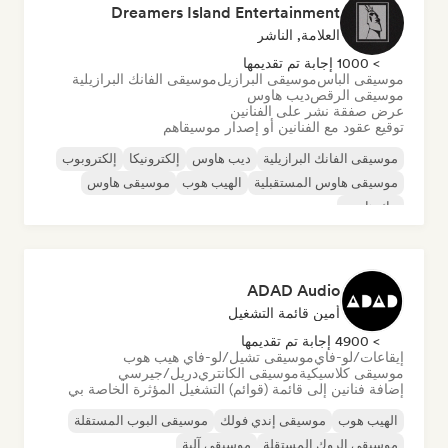
Dreamers Island Entertainment
العلامة, الناشر
> 1000 إجابة تم تقديمها
موسيقى الباس
موسيقى البرازيل
موسيقى الفانك البرازيلية
موسيقى الرقص
ديب هاوس
عرض صفقة نشر على الفنانين
توقيع عقود مع الفنانين أو إصدار موسيقاهم
موسيقى الفانك البرازيلية
ديب هاوس
إلكترونيكا
إلكتروبوب
موسيقى هاوس المستقبلية
الهيب هوب
موسيقى هاوس
تيك هاوس
ADAD Audio
أمين قائمة التشغيل
> 4900 إجابة تم تقديمها
إيقاعات/لو-فاي
موسيقى تشيل/لو-فاي هيب هوب
موسيقى كلاسيكية
موسيقى الكانتري
دريل/جيرسي
إضافة فنانين إلى قائمة (قوائم) التشغيل المؤثرة الخاصة بي
الهيب هوب
موسيقى إندي فولك
موسيقى البوب المستقلة
موسيقى الروك المستقلة
موسيقى آلية