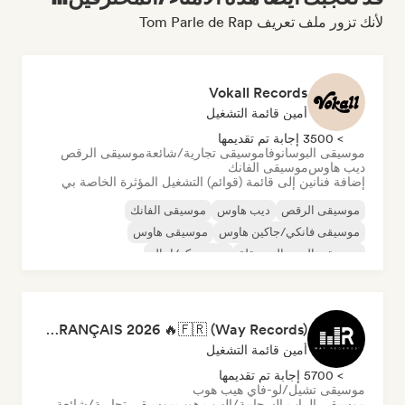
لأنك تزور ملف تعريف Tom Parle de Rap
Vokall Records
أمين قائمة التشغيل
> 3500 إجابة تم تقديمها
موسيقى البوسانوفا
موسيقى تجارية/شائعة
موسيقى الرقص
ديب هاوس
موسيقى الفانك
إضافة فنانين إلى قائمة (قوائم) التشغيل المؤثرة الخاصة بي
موسيقى الرقص
ديب هاوس
موسيقى الفانك
موسيقى فانكي/جاكين هاوس
موسيقى هاوس
موسيقى البوب المستقلة
نيو ديسكو/إيتالو
موسيقى البوب السول
RAP FRANÇAIS 2026 🔥🇫🇷 (Way Records)
أمين قائمة التشغيل
> 5700 إجابة تم تقديمها
موسيقى تشيل/لو-فاي هيب هوب
موسيقى الراب السحابية/الهيب هوب
موسيقى تجارية/شائعة