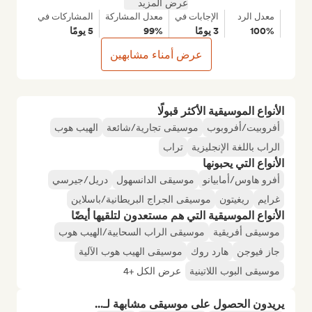
عرض المزيد
معدل الرد
الإجابات في
معدل المشاركة
المشاركات في
100%
3 يومًا
99%
5 يومًا
عرض أمناء مشابهين
الأنواع الموسيقية الأكثر قبولًا
أفروبيت/أفروبوب
موسيقى تجارية/شائعة
الهيب هوب
الراب باللغة الإنجليزية
تراب
الأنواع التي يحبونها
أفرو هاوس/أمابيانو
موسيقى الدانسهول
دريل/جيرسي
غرايم
ريغيتون
موسيقى الجراج البريطانية/باسلاين
الأنواع الموسيقية التي هم مستعدون لتلقيها أيضًا
موسيقى أفريقية
موسيقى الراب السحابية/الهيب هوب
جاز فيوجن
هارد روك
موسيقى الهيب هوب الآلية
موسيقى البوب اللاتينية
عرض الكل +4
يريدون الحصول على موسيقى مشابهة لـ...