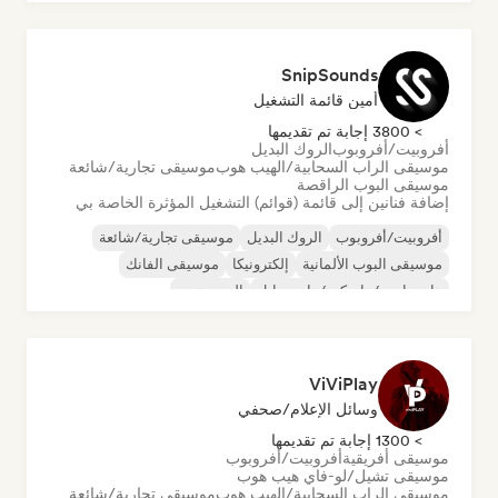
SnipSounds
أمين قائمة التشغيل
> 3800 إجابة تم تقديمها
أفروبيت/أفروبوب
الروك البديل
موسيقى الراب السحابية/الهيب هوب
موسيقى تجارية/شائعة
موسيقى البوب الراقصة
إضافة فنانين إلى قائمة (قوائم) التشغيل المؤثرة الخاصة بي
أفروبيت/أفروبوب
الروك البديل
موسيقى تجارية/شائعة
موسيقى البوب الألمانية
إلكترونيكا
موسيقى الفانك
هارد دانس/هاردكور/هاردستايل
الهيب هوب
ViViPlay
وسائل الإعلام/صحفي
> 1300 إجابة تم تقديمها
موسيقى أفريقية
أفروبيت/أفروبوب
موسيقى تشيل/لو-فاي هيب هوب
موسيقى الراب السحابية/الهيب هوب
موسيقى تجارية/شائعة