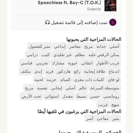
Speechless ft. Bay-C (T.O.K.)
Solarrio
تمت إضافته إلى قائمة تشغيل
الحالات المزاجية التي يحبونها
أصلي
جذابة
مريح
معاصر
إبداعي
مثير للفضول
يمكن الرقص عليه
مظلم
غير تقليدي
كئيب
درامي
غريب الأطوار
انتقائي
حيوية
مشارك
تجريبي
قياسي
اندماج
طاقة إيجابية
رائع
هاردكور
فريد
إندي
مكثف
لو-فاي
كلمات ذات مغزى
السائد
حزينة
لحنية
متوسطة السرعة
حالم
أصلي
إيجابي
نفسية
مريح
رومانسي
حسي
بسيط
معتدل
استوائي
تحت الأرض
مبهج
غريب
الحالات المزاجية التي يرغبون في تلقيها أيضًا
مثير
مفاجئ
آسر
الخصائص الموسيقية التي يحبونها