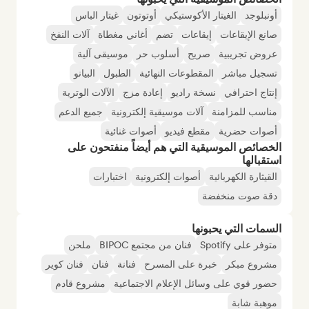
أونبلوجد
الغيتار الأكوستيكي
أوتوتون
غيتار الباس
صانع الإيقاعات
إيقاعات
تضم
أغاني مغطاة
آلات النفخ
عروض تجريبية
صريح
أسلوب حر
موسيقى آلية
تسجيل مباشر
المقطوعات النهائية
الطبول
البيانو
إنتاج احترافي
نسخة راديو
إعادة مزج
الآلات الوترية
مناسب للمزامنة
آلات موسيقية إلكترونية
جميع الدعم
أصوات حضرية
مقطع فيديو
أصوات غنائية
الخصائص الموسيقية التي هم أيضاً منفتحون على
استقبالها
القيثارة الكهربائية
أصوات إلكترونية
اختبارات
دقة صوت منخفضة
السمات التي يحبونها
متوفر على Spotify
فنان من مجتمع BIPOC
ملحن
مشروع مبكر
خبرة على المسرح
فنانة
فنان
فنان كوير
حضور قوي على وسائل الإعلام الاجتماعية
مشروع قادم
موهبة شابة