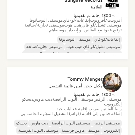
Sungate Records
العلامة
> 1300 إجابة تم تقديمها
أفروبيت/أفروبوب
إيقاعات/لو-فاي
موسيقى البوسانوفا
موسيقى تشيل/لو-فاي هيب هوب
موسيقى تجارية/شائعة
توقيع عقود مع الفنانين أو إصدار موسيقاهم
إيقاعات/لو-فاي
موسيقى البوسانوفا
موسيقى تشيل/لو-فاي هيب هوب
موسيقى تجارية/شائعة
موسيقى الدانسهول
موسيقى البوب الراقصة
الهيب هوب
موسيقى البوب السول
Tommy Menger
وكيل حجز, أمين قائمة التشغيل
> 1800 إجابة تم تقديمها
موسيقى الرقص
موسيقى البوب الراقصة
ديب هاوس
ديسكو
إلكتروبوب
ربط الفنانين بفرص إقامة فعاليات حية
إضافة فنانين إلى قائمة (قوائم) التشغيل المؤثرة الخاصة بي
موسيقى الرقص
موسيقى البوب الراقصة
ديب هاوس
ديسكو
إلكتروبوب
موسيقى هاوس فرنسية
موسيقى البوب الفرنسية