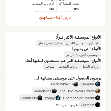
معدل المشاركة
الإجابات المقدمة
159
9%
عرض أمناء مشابهين
الأنواع الموسيقية الأكثر قبولًا
هاردكور
الميتال اللحني
ميتال/هيفي ميتال
الأنواع التي يحبونها
موسيقى الموت/الثراش
الأنواع الموسيقية التي هم مستعدون لتلقيها أيضًا
الروك البديل
الروك التقدمي
شوجيز
يريدون الحصول على موسيقى مشابهة لـ...
LANDMVRKS
Thornhill
Boundaries
The Devil Wears Prada
Architects
Poppy
Disembodied Tyrant
Currents
عرض الكل +12