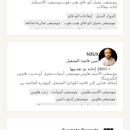
موسيقى تشيل/لو-فاي هيب هوب
موسيقى كلاسيكية
كتابة مقالات
الروك البديل
إيقاعات/لو-فاي
موسيقى تشيل/لو-فاي هيب هوب
موسيقى تجارية/شائعة
موسيقى الرقص
ديسكو
دريم بوب
موسيقى هاوس
N3UX
أمين قائمة التشغيل
> 2800 إجابة تم تقديمها
موسيقى الأسيد هاوس
موسيقى أمبيانت
تشيل آوت
ديب هاوس
إلكترونيكا
إضافة فنانين إلى قائمة (قوائم) التشغيل المؤثرة الخاصة بي
موسيقى الأسيد هاوس
موسيقى أمبيانت
ديب هاوس
موسيقى هاوس
موسيقى إندي دانس
موسيقى هاوس ملوديك وتقدمية
موسيقى مينيمال
أورجانيك هاوس/داون تيمبو