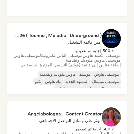
Boiler Room 2026 ( Techno , Melodic , Underground )
أمين قائمة التشغيل
> 500 إجابة تم تقديمها
موسيقى الأسيد هاوس
موسيقى الباس
إلكترونيكا
موسيقى هاوس
موسيقى هاوس ملوديك وتقدمية
إضافة فنانين إلى قائمة (قوائم) التشغيل المؤثرة الخاصة بي
موسيقى هاوس
موسيقى هاوس ملوديك وتقدمية
موسيقى مينيمال
المشهد الجديد
تيك هاوس
تكنو
موسيقى الأسيد هاوس
موسيقى الباس
Angelabologna - Content Creator
مؤثر على وسائل التواصل الاجتماعي
> 300 إجابة تم تقديمها
الروك البديل
موسيقى تشيل/لو-فاي هيب هوب
موسيقى الرقص