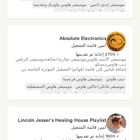
موسيقى إندي دانس
موسيقى هاوس ملوديك وتقدمية
تكنو ميلودي
أورجانيك هاوس/داون تيمبو
Absolute Electronics
أمين قائمة التشغيل
> 2700 إجابة تم تقديمها
موسيقى الأسيد هاوس
موسيقى تجارية/شائعة
موسيقى الرقص
ديب هاوس
ديسكو
إضافة فنانين إلى قائمة (قوائم) التشغيل المؤثرة الخاصة بي
ديب هاوس
موسيقى هاوس فرنسية
موسيقى فانكي/جاكين هاوس
موسيقى هاوس المستقبلية
موسيقى هاوس
موسيقى هاوس ملوديك وتقدمية
موسيقى مينيمال
أورجانيك هاوس/داون تيمبو
Lincoln Jesser's Healing House Playlist
أمين قائمة التشغيل
> 1600 إجابة تم تقديمها