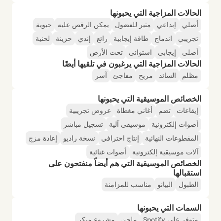
الحالات المزاجية التي يحبونها
أصلي
إبداعي
مثير للفضول
يمكن الرقص عليه
حيوية
تجريبي
اندماج
طاقة إيجابية
رائع
إندي
حزينة
لحنية
أصلي
إيجابي
استوائي
تحت الأرض
الحالات المزاجية التي يرغبون في تلقيها أيضًا
مظلم
السائد
مريح
مفاجئ
آسر
الخصائص الموسيقية التي يحبونها
إيقاعات
تضم
أغاني مغطاة
عروض تجريبية
أصوات إلكترونية
موسيقى آلية
تسجيل مباشر
المقطوعات النهائية
إنتاج احترافي
نسخة راديو
إعادة مزج
آلات موسيقية إلكترونية
أصوات غنائية
الخصائص الموسيقية التي هم أيضاً منفتحون على
استقبالها
الطبول
البيانو
مناسب للمزامنة
السمات التي يحبونها
متوفر على Spotify
ملحن
مشروع مبكر