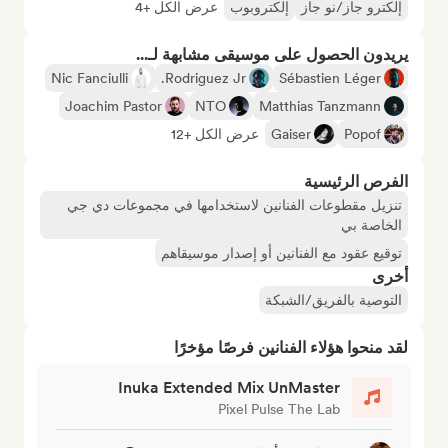
إلكترو جاز/نو جاز
إلكتروبوب
عرض الكل +4
يريدون الحصول على موسيقى مشابهة لـ...
Nic Fanciulli
Rodriguez Jr.
Sébastien Léger
Joachim Pastor
NTO
Matthias Tanzmann
Popof
Gaiser
عرض الكل +12
الفرص الرئيسية
تنزيل مقطوعات الفنانين لاستخدامها في مجموعات دي جي
الخاصة بي
توقيع عقود مع الفنانين أو إصدار موسيقاهم
أخرى
التوصية بالفريق/الشبكة
لقد منحوا هؤلاء الفنانين فرصًا مؤخرًا
Inuka Extended Mix UnMaster
Pixel Pulse The Lab