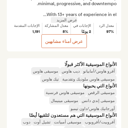
With 13+ years of experience in el...
عرض المزيد
معدل الرد
الإجابات في
معدل المشاركة
الإجابات المقدمة
97%
2 يومًا
8%
1,191
عرض أمناء مشابهين
الأنواع الموسيقية الأكثر قبولًا
أفرو هاوس/أمابيانو
ديب هاوس
موسيقى هاوس
موسيقى هاوس ملوديك وتقدمية
تيك هاوس
الأنواع التي يحبونها
موسيقى الرقص
موسيقى هاوس فرنسية
موسيقى إندي دانس
موسيقى مينيمال
أورجانيك هاوس/داون تيمبو
الأنواع الموسيقية التي هم مستعدون لتلقيها أيضًا
أفروبيت/أفروبوب
موسيقى أمبيانت
تشيل آوت
دوب