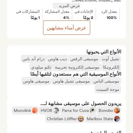
عرض المزيد
معدل الرد
الإجابات في
معدل المشاركة
المشاركات في
100%
2 يومًا
4%
1 يومًا
عرض أمناء مشابهين
الأنواع التي يحبونها
تشيل آوت
موسيقى الرقص
ديب هاوس
درام آند باس
إلكترونيكا
موسيقى إلكترونية تجريبية
تكنو ميلودي
الأنواع الموسيقية التي هم مستعدون لتلقيها أيضًا
موسيقى الباس
موسيقى تشيل هاوس
موسيقى هاوس
موجة السينث
يريدون الحصول على موسيقى مشابهة لـ...
Monolink
HVOB
Parra for Cuva
Bonobo
Christian Löffler
Maribou State
الفرص الرئيسية