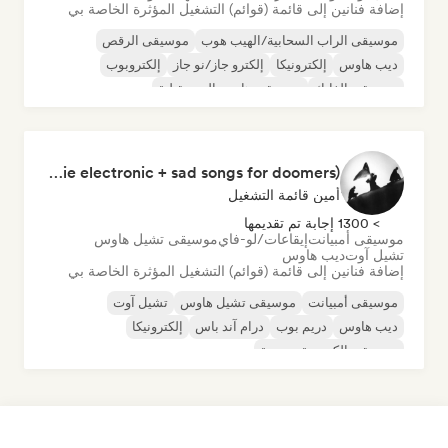
إضافة فنانين إلى قائمة (قوائم) التشغيل المؤثرة الخاصة بي
موسيقى الراب السحابية/الهيب هوب
موسيقى الرقص
ديب هاوس
إلكترونيكا
إلكترو جاز/نو جاز
إلكتروبوب
موسيقى الفانك
موسيقى هاوس المستقبلية
Praesidium (electronic escape + indie electronic + sad songs for doomers)
أمين قائمة التشغيل
> 1300 إجابة تم تقديمها
موسيقى أمبيانت
إيقاعات/لو-فاي
موسيقى تشيل هاوس
تشيل آوت
ديب هاوس
إضافة فنانين إلى قائمة (قوائم) التشغيل المؤثرة الخاصة بي
موسيقى أمبيانت
موسيقى تشيل هاوس
تشيل آوت
ديب هاوس
دريم بوب
درام آند باس
إلكترونيكا
موسيقى إلكترونية تجريبية