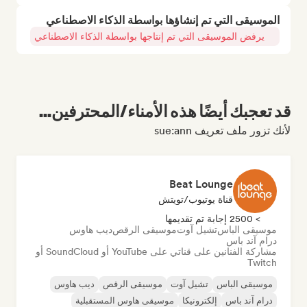
الموسيقى التي تم إنشاؤها بواسطة الذكاء الاصطناعي
يرفض الموسيقى التي تم إنتاجها بواسطة الذكاء الاصطناعي
قد تعجبك أيضًا هذه الأمناء/المحترفين...
لأنك تزور ملف تعريف sue:ann
Beat Lounge
قناة يوتيوب/تويتش
> 2500 إجابة تم تقديمها
موسيقى الباس
تشيل آوت
موسيقى الرقص
ديب هاوس
درام آند باس
مشاركة الفنانين على قناتي على YouTube أو SoundCloud أو
Twitch
موسيقى الباس
تشيل آوت
موسيقى الرقص
ديب هاوس
درام آند باس
إلكترونيكا
موسيقى هاوس المستقبلية