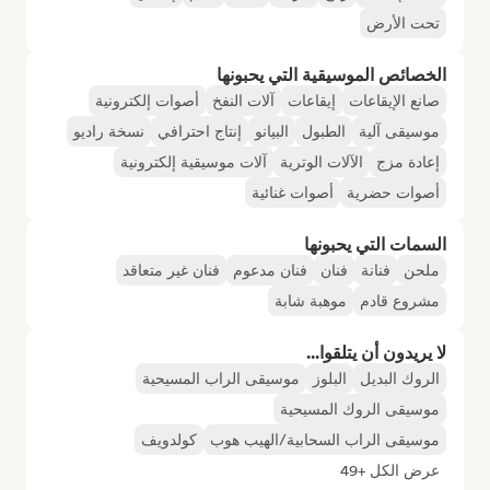
تحت الأرض
الخصائص الموسيقية التي يحبونها
صانع الإيقاعات
إيقاعات
آلات النفخ
أصوات إلكترونية
موسيقى آلية
الطبول
البيانو
إنتاج احترافي
نسخة راديو
إعادة مزج
الآلات الوترية
آلات موسيقية إلكترونية
أصوات حضرية
أصوات غنائية
السمات التي يحبونها
ملحن
فنانة
فنان
فنان مدعوم
فنان غير متعاقد
مشروع قادم
موهبة شابة
لا يريدون أن يتلقوا...
الروك البديل
البلوز
موسيقى الراب المسيحية
موسيقى الروك المسيحية
موسيقى الراب السحابية/الهيب هوب
كولدويف
عرض الكل +49