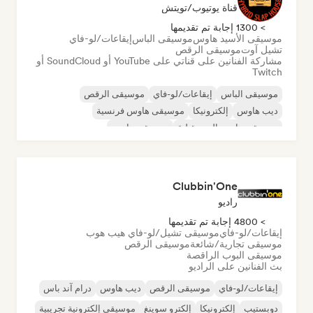
قناة يوتيوب/تويتش
> 1300 إجابة تم تقديمها
موسيقى الأسيد هاوس
موسيقى الباس
إيقاعات/لو-فاي
تشيل آوت
موسيقى الرقص
مشاركة الفنانين على قناتي على YouTube أو SoundCloud أو
Twitch
موسيقى الباس
إيقاعات/لو-فاي
موسيقى الرقص
ديب هاوس
إلكترونيكا
موسيقى هاوس فرنسية
موسيقى هاوس المستقبلية
موسيقى هاوس
Clubbin'One
راديو
> 4800 إجابة تم تقديمها
إيقاعات/لو-فاي
موسيقى تشيل/لو-فاي هيب هوب
موسيقى تجارية/شائعة
موسيقى الرقص
موسيقى البوب الراقصة
بث الفنانين على الراديو
إيقاعات/لو-فاي
موسيقى الرقص
ديب هاوس
درام آند باس
دوبستيب
إلكترونيكا
إلكترو سوينغ
موسيقى إلكترونية تجريبية