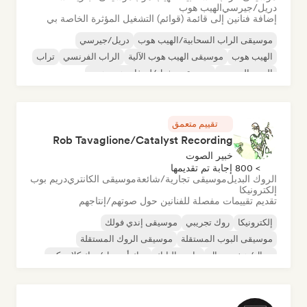
دريل/جيرسي
الهيب هوب
إضافة فنانين إلى قائمة (قوائم) التشغيل المؤثرة الخاصة بي
موسيقى الراب السحابية/الهيب هوب
دريل/جيرسي
الهيب هوب
موسيقى الهيب هوب الآلية
الراب الفرنسي
تراب
البوب الحضري
موسيقى تشيل/لو-فاي هيب هوب
تقييم متعمق
Rob Tavaglione/Catalyst Recording
خبير الصوت
> 800 إجابة تم تقديمها
الروك البديل
موسيقى تجارية/شائعة
موسيقى الكانتري
دريم بوب
إلكترونيكا
تقديم تقييمات مفصلة للفنانين حول صوتهم/إنتاجهم
إلكترونيكا
روك تجريبي
موسيقى إندي فولك
موسيقى البوب المستقلة
موسيقى الروك المستقلة
ميتال/هيفي ميتال
ما بعد البانك
روك أند رول/روك كلاسيكي