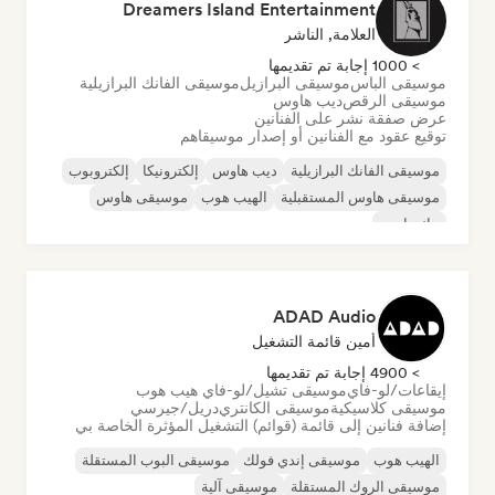
Dreamers Island Entertainment
العلامة, الناشر
> 1000 إجابة تم تقديمها
موسيقى الباس
موسيقى البرازيل
موسيقى الفانك البرازيلية
موسيقى الرقص
ديب هاوس
عرض صفقة نشر على الفنانين
توقيع عقود مع الفنانين أو إصدار موسيقاهم
موسيقى الفانك البرازيلية
ديب هاوس
إلكترونيكا
إلكتروبوب
موسيقى هاوس المستقبلية
الهيب هوب
موسيقى هاوس
تيك هاوس
ADAD Audio
أمين قائمة التشغيل
> 4900 إجابة تم تقديمها
إيقاعات/لو-فاي
موسيقى تشيل/لو-فاي هيب هوب
موسيقى كلاسيكية
موسيقى الكانتري
دريل/جيرسي
إضافة فنانين إلى قائمة (قوائم) التشغيل المؤثرة الخاصة بي
الهيب هوب
موسيقى إندي فولك
موسيقى البوب المستقلة
موسيقى الروك المستقلة
موسيقى آلية