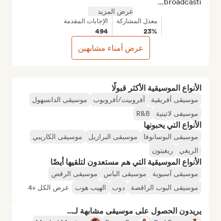
broadcasti...
عرض المزيد
معدل المشاركة
الإجابات المقدمة
494
23%
عرض أمناء مشابهين
الأنواع الموسيقية الأكثر قبولًا
موسيقى أفريقية
أفروبيت/أفروبوب
موسيقى الدانسهول
موسيقى لاتينية
R&B
الأنواع التي يحبونها
موسيقى البوسانوفا
موسيقى البرازيل
موسيقى الكاريبي
الريغي
ريغيتون
الأنواع الموسيقية التي هم مستعدون لتلقيها أيضًا
موسيقى آسيوية
موسيقى الباس
موسيقى الرقص
موسيقى البوب الراقصة
دوب
الهيب هوب
عرض الكل +4
يريدون الحصول على موسيقى مشابهة لـ...