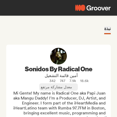
نبذة
Sonidos By Radical One
أمين قائمة التشغيل
342
747
7.9k
18.6k
معدل مشاركة مرتفع
Mi Gente! My name is Radical One aka Papi Juan 
aka Mangu Daddy! I’m a Producer, DJ, Artist, and 
Engineer. I form part of the iHeartMedia and 
iHeartLatino team with Rumba 97.7FM in Boston, 
bringing excellent music, programming and 