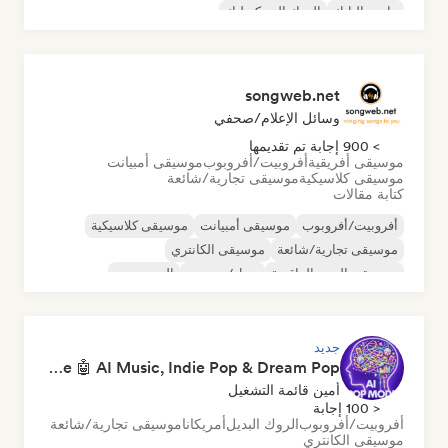
ما بعد البانك
الروك السيكديليك
songweb.net
وسائل الإعلام/صحفي
> 900 إجابة تم تقديمها
موسيقى أفريقية
أفروبيت/أفروبوب
موسيقى أمبيانت
موسيقى كلاسيكية
موسيقى تجارية/شائعة
كتابة مقالات
أفروبيت/أفروبوب
موسيقى أمبيانت
موسيقى كلاسيكية
موسيقى تجارية/شائعة
موسيقى الكانتري
موسيقى البوب الراقصة
دريل/جيرسي
الهيب هوب
جديد
Pop Machine Mode 🤖 AI Music, Indie Pop & Dream Pop
أمين قائمة التشغيل
< 100 إجابة
أفروبيت/أفروبوب
الروك البديل
أمريكانا
موسيقى تجارية/شائعة
موسيقى الكانتري