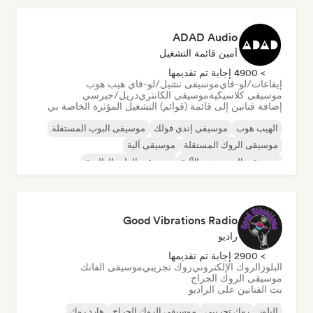
ADAD Audio
أمين قائمة التشغيل
> 4900 إجابة تم تقديمها
إيقاعات/لو-فاي
موسيقى تشيل/لو-فاي هيب هوب
موسيقى كلاسيكية
موسيقى الكانتري
دريل/جيرسي
إضافة فنانين إلى قائمة (قوائم) التشغيل المؤثرة الخاصة بي
الهيب هوب
موسيقى إندي فولك
موسيقى البوب المستقلة
موسيقى الروك المستقلة
موسيقى آلية
موسيقى الهيب هوب الآلية
موسيقى الراب العالمية
الراب باللغة الإنجليزية
Good Vibrations Radio
راديو
> 2900 إجابة تم تقديمها
البلوز
الروك الإلكتروني
روك تجريبي
موسيقى الفانك
موسيقى الروك الجراج
بث الفنانين على الراديو
البلوز
روك تجريبي
موسيقى الروك الجراج
هارد روك