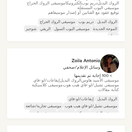
الروك البديل
دريم بوب
إلكترونيكا
موسيقى الروك الجراج
موسيقى البوب المستقلة
توقيع عقود مع الفنانين أو إصدار موسيقاهم
الروك البديل
دريم بوب
موسيقى الروك الجراج
الموجة الجديدة
موسيقى البوب السول
الريغي
شوجيز
سول
Zoila Antonio
وسائل الإعلام/صحفي
> 100 إجابة تم تقديمها
موسيقى الأسيد هاوس
الروك البديل
إيقاعات/لو-فاي
موسيقى تشيل/لو-فاي هيب هوب
موسيقى كلاسيكية
كتابة مقالات
الروك البديل
إيقاعات/لو-فاي
موسيقى تشيل/لو-فاي هيب هوب
موسيقى تجارية/شائعة
موسيقى الرقص
ديسكو
دريم بوب
موسيقى هاوس