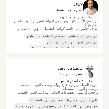
N3UX
أمين قائمة التشغيل
> 2800 إجابة تم تقديمها
موسيقى الأسيد هاوس
موسيقى أمبيانت
تشيل آوت
ديب هاوس
إلكترونيكا
إضافة فنانين إلى قائمة (قوائم) التشغيل المؤثرة الخاصة بي
موسيقى الأسيد هاوس
موسيقى أمبيانت
ديب هاوس
موسيقى هاوس
موسيقى إندي دانس
موسيقى هاوس ملوديك وتقدمية
موسيقى مينيمال
أورجانيك هاوس/داون تيمبو
Lorenzo Lautz
مشرف المزامنة
> 1600 إجابة تم تقديمها
الروك البديل
دريم بوب
هارد روك
موسيقى البوب المستقلة
موسيقى الروك المستقلة
ترخيص أو تمثيل مقطوعات الفنانين لمزامنة الصور/الفيديو
الروك البديل
هارد روك
موسيقى البوب المستقلة
موسيقى الروك المستقلة
ميتال/هيفي ميتال
الموجة الجديدة