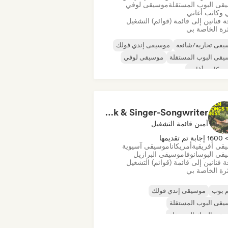
قى البوب المستقلة
موسيقى لوفي
 وكاتب أغاني
 فنانين إلى قائمة (قوائم) التشغيل
رة الخاصة بي
قى تجارية/شائعة
موسيقى إندي فولك
قى البوب المستقلة
موسيقى لوفي
 وكاتب أغاني
Calm Songs to Rest 🍃✨ Acoustic Indie Folk & Singer-Songwriter
أمين قائمة التشغيل
160 إجابة تم تقديمها
قى أفريقية
أمريكانا
موسيقى آسيوية
قى البوسانوفا
موسيقى البرازيل
 فنانين إلى قائمة (قوائم) التشغيل
رة الخاصة بي
 بوب
موسيقى إندي فولك
قى البوب المستقلة
قى الروك المستقلة
قى البوب العالمية
موسيقى لوفي