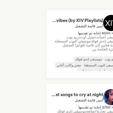
sad vibes (by XIV Playlists)
أمين قائمة التشغيل
400 إجابة تم تقديمها
قى أمبيانت
تشيل آوت
دريم بوب
قى إندي فولك
موسيقى البوب المستقلة
 فنانين إلى قائمة (قوائم) التشغيل
رة الخاصة بي
 بوب
موسيقى إندي فولك
قى البوب المستقلة
مغني وكاتب أغاني
قى أمبيانت
تشيل آوت
saddest songs to cry at night
أمين قائمة التشغيل
270 إجابة تم تقديمها
قى تجارية/شائعة
موسيقى إندي فولك