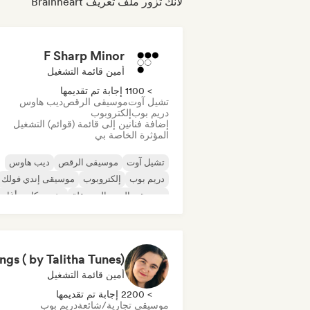
لأنك تزور ملف تعريف Brainheart
F Sharp Minor
أمين قائمة التشغيل
> 1100 إجابة تم تقديمها
تشيل آوت
موسيقى الرقص
ديب هاوس
دريم بوب
إلكتروبوب
إضافة فنانين إلى قائمة (قوائم) التشغيل
المؤثرة الخاصة بي
تشيل آوت
موسيقى الرقص
ديب هاوس
دريم بوب
إلكتروبوب
موسيقى إندي فولك
موسيقى البوب المستقلة
مغني وكاتب أغاني
أمين قائمة التشغيل
> 2200 إجابة تم تقديمها
موسيقى تجارية/شائعة
دريم بوب