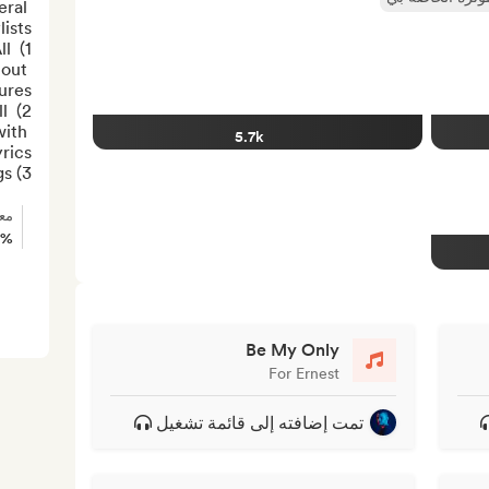
ral 
l 
out 
l 
ith 
5.7k
3) calm songs...
مع
0%
Be My Only
For Ernest
تمت إضافته إلى قائمة تشغيل