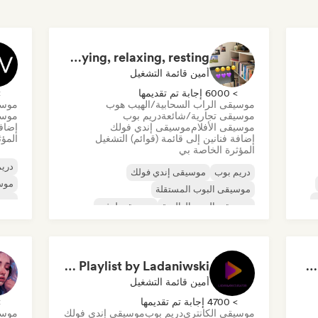
Studying, relaxing, resting...
أمين قائمة التشغيل
> 6000 إجابة تم تقديمها
> 0
موسيقى الراب السحابية/الهيب هوب
موسي
موسيقى تجارية/شائعة
دريم بوب
موسي
موسيقى الأفلام
موسيقى إندي فولك
إضافة
إضافة فنانين إلى قائمة (قوائم) التشغيل
المؤث
المؤثرة الخاصة بي
دريم
دريم بوب
موسيقى إندي فولك
موسي
موسيقى البوب المستقلة
موسي
موسيقى البوب العالمية
موسيقى لوفي
موسيقى البوب السول
R&B
مغني وكاتب أغاني
Sad and dream Playlist by Ladaniwski
Cute love songs ( by Talitha Tunes)
أمين قائمة التشغيل
> 4700 إجابة تم تقديمها
> 0
موسيقى الكانتري
دريم بوب
موسيقى إندي فولك
موسي