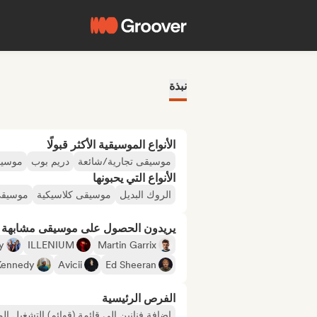
نبذة
الأنواع الموسيقية الأكثر قبولًا
موسيقى تجارية/شائعة
دريم بوب
موسيق
الأنواع التي يحبونها
الروك البديل
موسيقى كلاسيكية
موسيقى
يريدون الحصول على موسيقى مشابهة لـ
y
ILLENIUM
Martin Garrix
Kennedy
Avicii
Ed Sheeran
الفرص الرئيسية
إضافة فنانين إلى قائمة (قوائم) التشغيل ال