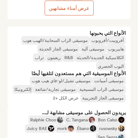
عرض أمناء مشابهين
الأنواع التي يحبونها
أفروبيت/أفروبوب
موسيقى الراب السحابية/الهيب هوب
هايبربوب
موسيقى آلية
موسيقى الجاز الحديثة
الكلاسيكية الجديدة/الحديثة
R&B
ريغيتون
تراب
البوب الحضري
الأنواع الموسيقية التي هم مستعدون لتلقيها أيضًا
موسيقى أمبيانت
موسيقى تشيل/لو-فاي هيب هوب
موسيقى الراب المسيحية
موسيقى تجارية/شائعة
إلكترونيكا
موسيقى الجاز التجريبية
عرض الكل +2
يريدون الحصول على موسيقى مشابهة لـ...
Ralphie Choo
C. Tangana
Bon Calso
Juicy BAE
mvrk
Ébano
rusowsky
Sen Senra