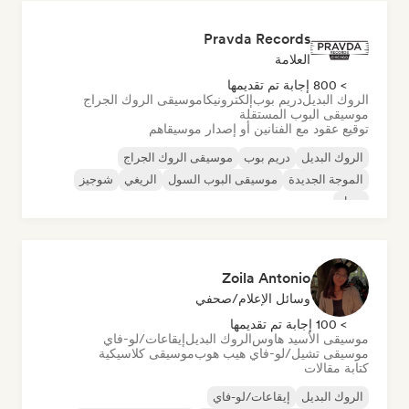
Pravda Records
العلامة
> 800 إجابة تم تقديمها
الروك البديل
دريم بوب
إلكترونيكا
موسيقى الروك الجراج
موسيقى البوب المستقلة
توقيع عقود مع الفنانين أو إصدار موسيقاهم
الروك البديل
دريم بوب
موسيقى الروك الجراج
الموجة الجديدة
موسيقى البوب السول
الريغي
شوجيز
سول
Zoila Antonio
وسائل الإعلام/صحفي
> 100 إجابة تم تقديمها
موسيقى الأسيد هاوس
الروك البديل
إيقاعات/لو-فاي
موسيقى تشيل/لو-فاي هيب هوب
موسيقى كلاسيكية
كتابة مقالات
الروك البديل
إيقاعات/لو-فاي