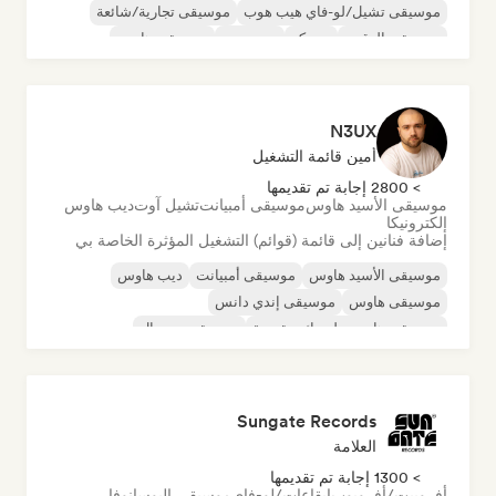
موسيقى تشيل/لو-فاي هيب هوب
موسيقى تجارية/شائعة
موسيقى الرقص
ديسكو
دريم بوب
موسيقى هاوس
N3UX
أمين قائمة التشغيل
> 2800 إجابة تم تقديمها
موسيقى الأسيد هاوس
موسيقى أمبيانت
تشيل آوت
ديب هاوس
إلكترونيكا
إضافة فنانين إلى قائمة (قوائم) التشغيل المؤثرة الخاصة بي
موسيقى الأسيد هاوس
موسيقى أمبيانت
ديب هاوس
موسيقى هاوس
موسيقى إندي دانس
موسيقى هاوس ملوديك وتقدمية
موسيقى مينيمال
أورجانيك هاوس/داون تيمبو
Sungate Records
العلامة
> 1300 إجابة تم تقديمها
أفروبيت/أفروبوب
إيقاعات/لو-فاي
موسيقى البوسانوفا