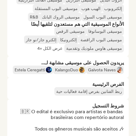
الروك البديل
موسيقى البرازيل
موسيقى الفانك البرازيلية
إلكتروبوب
الهيب هوب
موسيقى البوب المستقلة
موسيقى البوب السول
موسيقى الروك البانك
R&B
الأنواع الموسيقية التي هم مستعدون لتلقيها أيضًا
موسيقى البوسانوفا
موسيقى الرقص
موسيقى البوب الراقصة
إلكترونيكا
إلكترو جاز/نو جاز
موسيقى هاوس ملوديك وتقدمية
عرض الكل +4
يريدون الحصول على موسيقى مشابهة لـ...
Estela Ceregatti
KalangoDuo
Gaivota Naves
الفرص الرئيسية
ربط الفنانين بفرص إقامة فعاليات حية
شروط التسجيل
🇧🇷 O edital é exclusivo para artistas e bandas 