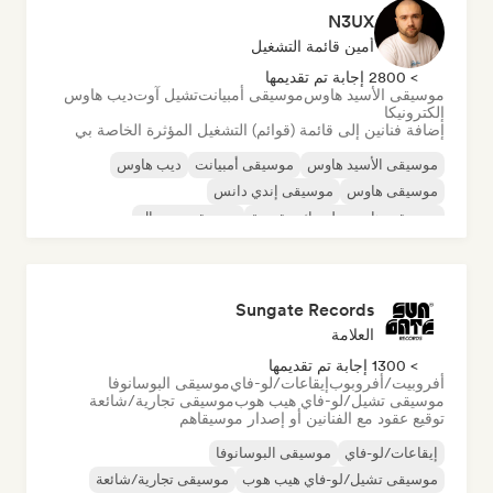
N3UX
أمين قائمة التشغيل
> 2800 إجابة تم تقديمها
موسيقى الأسيد هاوس
موسيقى أمبيانت
تشيل آوت
ديب هاوس
إلكترونيكا
إضافة فنانين إلى قائمة (قوائم) التشغيل المؤثرة الخاصة بي
موسيقى الأسيد هاوس
موسيقى أمبيانت
ديب هاوس
موسيقى هاوس
موسيقى إندي دانس
موسيقى هاوس ملوديك وتقدمية
موسيقى مينيمال
أورجانيك هاوس/داون تيمبو
Sungate Records
العلامة
> 1300 إجابة تم تقديمها
أفروبيت/أفروبوب
إيقاعات/لو-فاي
موسيقى البوسانوفا
موسيقى تشيل/لو-فاي هيب هوب
موسيقى تجارية/شائعة
توقيع عقود مع الفنانين أو إصدار موسيقاهم
إيقاعات/لو-فاي
موسيقى البوسانوفا
موسيقى تشيل/لو-فاي هيب هوب
موسيقى تجارية/شائعة