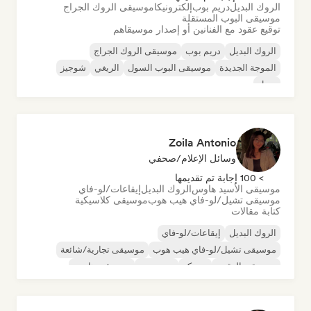
الروك البديل
دريم بوب
إلكترونيكا
موسيقى الروك الجراج
موسيقى البوب المستقلة
توقيع عقود مع الفنانين أو إصدار موسيقاهم
الروك البديل
دريم بوب
موسيقى الروك الجراج
الموجة الجديدة
موسيقى البوب السول
الريغي
شوجيز
سول
Zoila Antonio
وسائل الإعلام/صحفي
> 100 إجابة تم تقديمها
موسيقى الأسيد هاوس
الروك البديل
إيقاعات/لو-فاي
موسيقى تشيل/لو-فاي هيب هوب
موسيقى كلاسيكية
كتابة مقالات
الروك البديل
إيقاعات/لو-فاي
موسيقى تشيل/لو-فاي هيب هوب
موسيقى تجارية/شائعة
موسيقى الرقص
ديسكو
دريم بوب
موسيقى هاوس