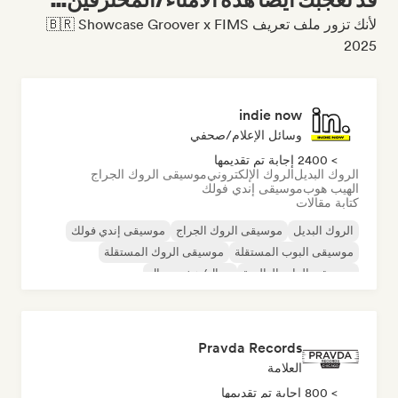
لأنك تزور ملف تعريف 🇧🇷 Showcase Groover x FIMS
2025
indie now
وسائل الإعلام/صحفي
> 2400 إجابة تم تقديمها
الروك البديل
الروك الإلكتروني
موسيقى الروك الجراج
الهيب هوب
موسيقى إندي فولك
كتابة مقالات
الروك البديل
موسيقى الروك الجراج
موسيقى إندي فولك
موسيقى البوب المستقلة
موسيقى الروك المستقلة
موسيقى الراب العالمية
ميتال/هيفي ميتال
موسيقى البوب روك
Pravda Records
العلامة
> 800 إجابة تم تقديمها