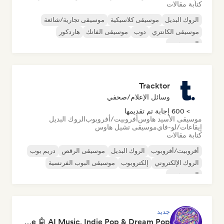
كتابة مقالات
الروك البديل
موسيقى كلاسيكية
موسيقى تجارية/شائعة
موسيقى الكانتري
دوب
موسيقى الفانك
هاردكور
الهيب هوب
Tracktor
وسائل الإعلام/صحفي
> 600 إجابة تم تقديمها
موسيقى الأسيد هاوس
أفروبيت/أفروبوب
الروك البديل
إيقاعات/لو-فاي
موسيقى تشيل هاوس
كتابة مقالات
أفروبيت/أفروبوب
الروك البديل
موسيقى الرقص
دريم بوب
الروك الإلكتروني
إلكتروبوب
موسيقى البوب الفرنسية
الهيب هوب
جديد
Pop Machine Mode 🤖 AI Music, Indie Pop & Dream Pop