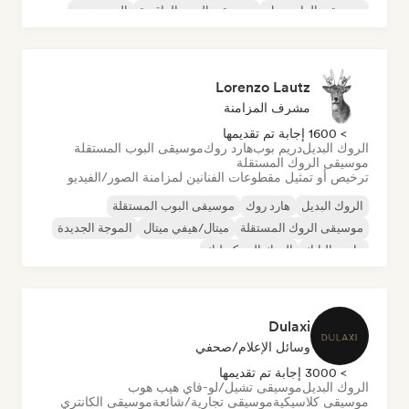
موسيقى الدانسهول
موسيقى البوب الراقصة
الهيب هوب
موسيقى البوب السول
Lorenzo Lautz
مشرف المزامنة
> 1600 إجابة تم تقديمها
الروك البديل
دريم بوب
هارد روك
موسيقى البوب المستقلة
موسيقى الروك المستقلة
ترخيص أو تمثيل مقطوعات الفنانين لمزامنة الصور/الفيديو
الروك البديل
هارد روك
موسيقى البوب المستقلة
موسيقى الروك المستقلة
ميتال/هيفي ميتال
الموجة الجديدة
ما بعد البانك
الروك السيكديليك
Dulaxi
وسائل الإعلام/صحفي
> 3000 إجابة تم تقديمها
الروك البديل
موسيقى تشيل/لو-فاي هيب هوب
موسيقى كلاسيكية
موسيقى تجارية/شائعة
موسيقى الكانتري