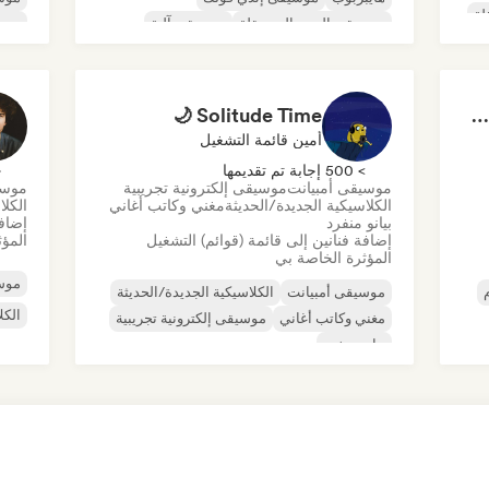
لة
موسيقى البوب المستقلة
موسيقى آلية
موسي
موسيقى لوفي
بيان
Solitude Time 🌙
POV: You're Living in a Studio Ghibli Movie 🌱 Neo-Classical Piano & Dream Pop
أمين قائمة التشغيل
> 500 إجابة تم تقديمها
< 
موسيقى أمبيانت
موسيقى إلكترونية تجريبية
موسي
الكلاسيكية الجديدة/الحديثة
مغني وكاتب أغاني
الكلا
بيانو منفرد
إضافة
إضافة فنانين إلى قائمة (قوائم) التشغيل
المؤث
المؤثرة الخاصة بي
موسي
موسيقى أمبيانت
الكلاسيكية الجديدة/الحديثة
الكل
مغني وكاتب أغاني
موسيقى إلكترونية تجريبية
بيانو منفرد