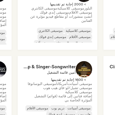
> 2000 إجابة تم تقديمها
> 0
البلوز
موسيقى كلاسيكية
موسيقى الكانتري
موسي
موسيقى الأفلام
موسيقى إندي فولك
موسي
أنشئ منشورات أو مقاطع فيديو مؤثرة عن
موسيق
الفنانين
إضافة
المؤث
موسيقى كلاسيكية
موسيقى الكانتري
موسي
ام
موسيقى الأفلام
موسيقى إندي فولك
موسي
موسيقى البوب المستقلة
موسيقى آلية
موس
الكلاسيكية الجديدة/الحديثة
الموجة الجديدة
موسي
Study Jam Sessions 📚 Indie Folk, Dream Pop & Singer-Songwriter
Ci
أمين قائمة التشغيل
> 1600 إجابة تم تقديمها
> 0
موسيقى أمبيانت
أمريكانا
موسيقى البوسانوفا
موسي
موسيقى تشيل/لو-فاي هيب هوب
موسي
موسيقى كلاسيكية
موسي
إضافة فنانين إلى قائمة (قوائم) التشغيل
إضافة
المؤثرة الخاصة بي
المؤث
موسيقى أمبيانت
دريم بوب
موسيقى الأفلام
موسي
هايبربوب
موسيقى إندي فولك
موس