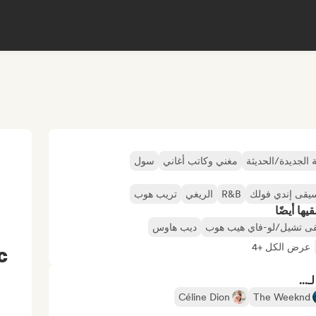
 الجديدة/الحديثة
مغني وكاتب أغاني
سول
يقى إندي فولك
R&B
الريغي
تريب هوب
ها أيضًا
ى تشيل/لو-فاي هيب هوب
ديب هاوس
عرض الكل +4
c
...
Céline Dion
The Weeknd