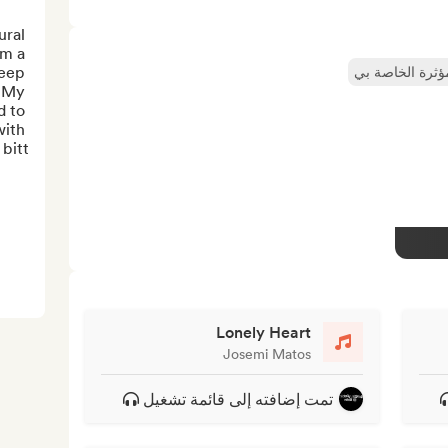
ral 
m a 
eep 
مؤثرة الخاصة بي
 My 
 to 
ith 
tt...
Lonely Heart
Josemi Matos
تمت إضافته إلى قائمة تشغيل