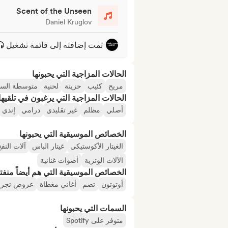
Scent of the Unseen
Daniel Kruglov
تمت إضافته إلى قائمة تشغيل
الحالات المزاجية التي يحبونها
مريح
كئيب
حزينة
لحنية
متوسطة الس
الحالات المزاجية التي يرغبون في تلقيها 
أصلي
مظلم
غير تقليدي
درامي
إندي
الخصائص الموسيقية التي يحبونها
الغيتار الأكوستيكي
غيتار الباس
آلات النف
الآلات الوترية
أصوات غنائية
الخصائص الموسيقية التي هم أيضاً منفت
أوتوتون
تضم
أغاني مغطاة
عروض تجريب
السمات التي يحبونها
متوفر على Spotify