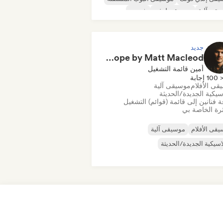
قى آلية
موسيقى لوفي
شوجيز
و منفرد
جديد
Emotional Cinematic Songs for Hope by Matt Macleod
أمين قائمة التشغيل
100 إجابة
قى الأفلام
موسيقى آلية
سيكية الجديدة/الحديثة
 فنانين إلى قائمة (قوائم) التشغيل
رة الخاصة بي
قى الأفلام
موسيقى آلية
اسيكية الجديدة/الحديثة