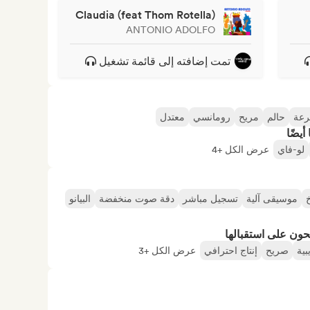
Claudia (feat Thom Rotella)
ANTONIO ADOLFO
تمت إضافته إلى قائمة تشغيل
رعة
حالم
مريح
رومانسي
معتدل
أيضًا
لو-فاي
عرض الكل +4
خ
موسيقى آلية
تسجيل مباشر
دقة صوت منخفضة
البيانو
حون على استقبالها
ية
صريح
إنتاج احترافي
عرض الكل +3