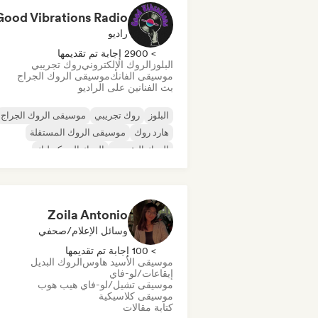
Good Vibrations Radio
راديو
> 2900 إجابة تم تقديمها
البلوز
الروك الإلكتروني
روك تجريبي
موسيقى الفانك
موسيقى الروك الجراج
بث الفنانين على الراديو
البلوز
روك تجريبي
موسيقى الروك الجراج
هارد روك
موسيقى الروك المستقلة
الروك التقدمي
الروك السيكديليك
روك أند رول/روك كلاسيكي
Zoila Antonio
وسائل الإعلام/صحفي
> 100 إجابة تم تقديمها
موسيقى الأسيد هاوس
الروك البديل
إيقاعات/لو-فاي
موسيقى تشيل/لو-فاي هيب هوب
موسيقى كلاسيكية
كتابة مقالات