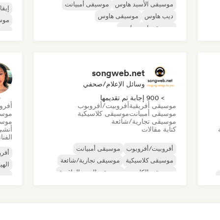
موسيقى الأسيد هاوس
موسيقى أمبيانت
إيقا
ديب هاوس
موسيقى هاوس
موس
موسيقى إندي دانس
موسي
موسيقى هاوس ملوديك وتقدمية
موسي
موسيقى مينيمال
أورجانيك هاوس/داون تيمبو
موس
songweb.net
وسائل الإعلام/صحفي
> 900 إجابة تم تقديمها
< 
موسيقى أفريقية
أفروبيت/أفروبوب
أفرو
موسيقى أمبيانت
موسيقى كلاسيكية
موسي
موسيقى تجارية/شائعة
موسي
كتابة مقالات
أنشئ
الفنا
أفروبيت/أفروبوب
موسيقى أمبيانت
أفرو
موسيقى كلاسيكية
موسيقى تجارية/شائعة
اله
موسيقى الكانتري
موسيقى البوب الراقصة
موس
دريل/جيرسي
الهيب هوب
مغني