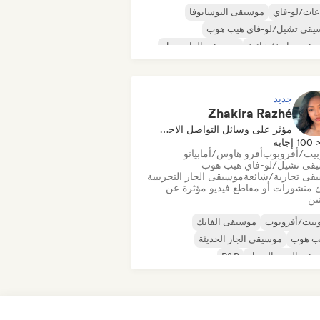
عات/لو-فاي
موسيقى البوسانوفا
يقى تشيل/لو-فاي هيب هوب
قى تجارية/شائعة
موسيقى الدانسهول
قى البوب الراقصة
الهيب هوب
يقى البوب السول
جديد
Zhakira Razhé
مؤثر على وسائل التواصل الاجتماعي
100 إجابة
بيت/أفروبوب
أفرو هاوس/أمابيانو
قى تشيل/لو-فاي هيب هوب
قى تجارية/شائعة
موسيقى الجاز التجريبية
 منشورات أو مقاطع فيديو مؤثرة عن
نين
بيت/أفروبوب
موسيقى الفانك
يب هوب
موسيقى الجاز الحديثة
يقى البوب السول
R&B
 وكاتب أغاني
سول