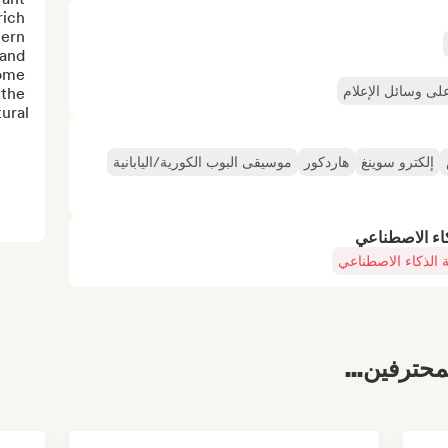
ich 
ern 
and 
ome 
ى وسائل الإعلام
the 
al ...
إلكترو سوينغ
هاردكور
موسيقى البوب الكورية/اليابانية
كاء الاصطناعي
 الذكاء الاصطناعي
محترفين...