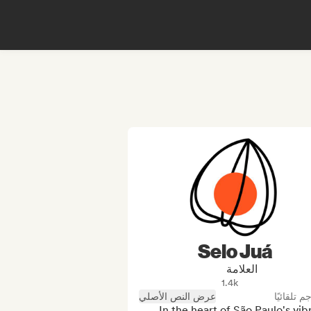
Selo Juá
العلامة
1.4k
جم تلقائيًا
عرض النص الأصلي
In the heart of São Paulo's vibr