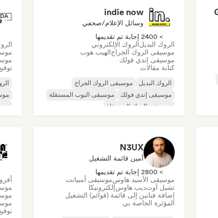
indie now
وسائل الإعلام/صحفي
> 2400 إجابة تم تقديمها
> 0
الروك البديل
الروك الإلكتروني
الروك
موسيقى الروك الجراج
الهيب هوب
موسي
موسيقى إندي فولك
موسي
كتابة مقالات
توقيع
الروك البديل
موسيقى الروك الجراج
الرو
موسيقى إندي فولك
موسيقى البوب المستقلة
موسي
موسيقى الروك المستقلة
موس
موسيقى الراب العالمية
ميتال/هيفي ميتال
موسيقى البوب روك
N3UX
أمين قائمة التشغيل
> 2800 إجابة تم تقديمها
> 0
موسيقى الأسيد هاوس
موسيقى أمبيانت
أفرو
تشيل آوت
ديب هاوس
إلكترونيكا
موسي
إضافة فنانين إلى قائمة (قوائم) التشغيل
موسي
المؤثرة الخاصة بي
موسي
توقيع