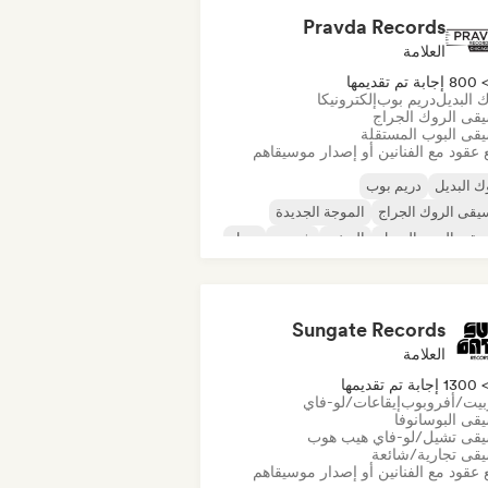
Pravda Records
العلامة
80 إجابة تم تقديمها
 البديل
دريم بوب
إلكترونيكا
قى الروك الجراج
قى البوب المستقلة
 عقود مع الفنانين أو إصدار موسيقاهم
ك البديل
دريم بوب
قى الروك الجراج
الموجة الجديدة
يقى البوب السول
الريغي
شوجيز
سول
Sungate Records
العلامة
130 إجابة تم تقديمها
بيت/أفروبوب
إيقاعات/لو-فاي
قى البوسانوفا
قى تشيل/لو-فاي هيب هوب
قى تجارية/شائعة
 عقود مع الفنانين أو إصدار موسيقاهم