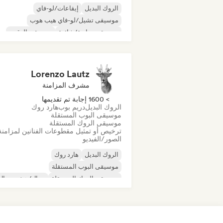
الروك البديل
إيقاعات/لو-فاي
موسيقى تشيل/لو-فاي هيب هوب
موسيقى تجارية/شائعة
موسيقى الرقص
ديسكو
دريم بوب
موسيقى هاوس
Lorenzo Lautz
مشرف المزامنة
> 1600 إجابة تم تقديمها
الروك البديل
دريم بوب
هارد روك
موسيقى البوب المستقلة
موسيقى الروك المستقلة
ترخيص أو تمثيل مقطوعات الفنانين لمزامنة
الصور/الفيديو
الروك البديل
هارد روك
موسيقى البوب المستقلة
موسيقى الروك المستقلة
ميتال/هيفي ميتال
الموجة الجديدة
ما بعد البانك
الروك السيكديليك