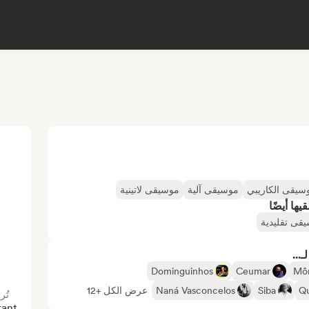
سيقى الكاريبي
موسيقى آلية
موسيقى لاتينية
ها أيضًا
قى تقليدية
...
Dominguinhos
Ceumar
Môn
Qu
Siba
Naná Vasconcelos
عرض الكل +12
تُر
ant 