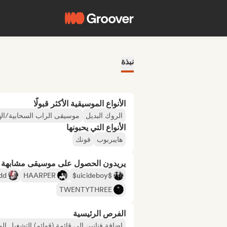
نبذة
الأنواع الموسيقية الأكثر قبولًا
الروك البديل
موسيقى الراب السحابية/ال
الأنواع التي يحبونها
هايبربوب
فونك
يريدون الحصول على موسيقى مشابهة لـ
dd
HAARPER
$uicideboy$
TWENTYTHREE
الفرص الرئيسية
إضافة فنانين إلى قائمة (قوائم) التشغيل ال