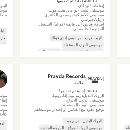
> 4900 إجابة تم تقديمها
> 0
إيقاعات/لو-فاي
البلو
موسيقى تشيل/لو-فاي هيب هوب
موسي
موسيقى كلاسيكية
موسيقى الكانتري
بث ال
دريل/جيرسي
إضافة فنانين إلى قائمة (قوائم) التشغيل
المؤثرة الخاصة بي
البلو
الهيب هوب
موسيقى إندي فولك
هارد
موسيقى البوب المستقلة
الرو
موسيقى الروك المستقلة
موسيقى آلية
روك 
موسيقى الهيب هوب الآلية
موسيقى الراب العالمية
الراب باللغة الإنجليزية
Pravda Records
العلامة
> 800 إجابة تم تقديمها
> 0
الروك البديل
دريم بوب
إلكترونيكا
موسي
موسيقى الروك الجراج
إيقا
موسيقى البوب المستقلة
موسي
توقيع عقود مع الفنانين أو إصدار موسيقاهم
موسي
كتابة
الروك البديل
دريم بوب
الرو
لة
موسيقى الروك الجراج
الموجة الجديدة