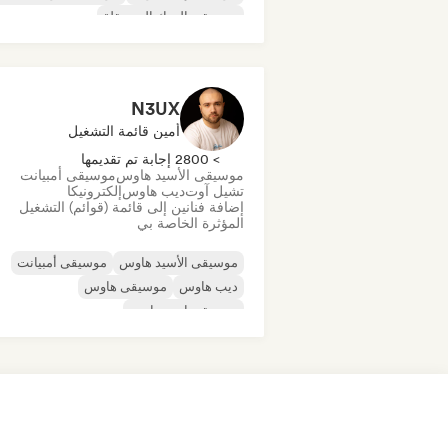
موسيقى الروك المستقلة
موسيقى الراب العالمية
ميتال/هيفي ميتال
موسيقى البوب روك
N3UX
أمين قائمة التشغيل
> 2800 إجابة تم تقديمها
موسيقى الأسيد هاوس
موسيقى أمبيانت
تشيل آوت
ديب هاوس
إلكترونيكا
إضافة فنانين إلى قائمة (قوائم) التشغيل
المؤثرة الخاصة بي
موسيقى الأسيد هاوس
موسيقى أمبيانت
ديب هاوس
موسيقى هاوس
موسيقى إندي دانس
موسيقى هاوس ملوديك وتقدمية
موسيقى مينيمال
أورجانيك هاوس/داون تيمب