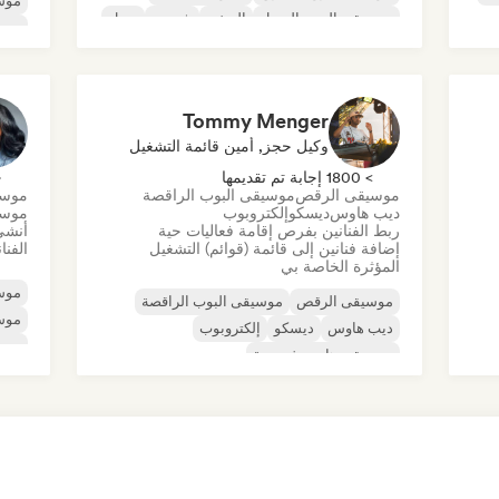
موس
موسيقى البوب السول
الريغي
شوجيز
سول
موسي
ديس
Tommy Menger
وكيل حجز, أمين قائمة التشغيل
> 1800 إجابة تم تقديمها
< 
موسيقى الرقص
موسيقى البوب الراقصة
موسي
ديب هاوس
ديسكو
إلكتروبوب
موسي
ربط الفنانين بفرص إقامة فعاليات حية
أنشئ
إضافة فنانين إلى قائمة (قوائم) التشغيل
الفنا
المؤثرة الخاصة بي
موسي
موسيقى الرقص
موسيقى البوب الراقصة
موس
ديب هاوس
ديسكو
إلكتروبوب
موس
موسيقى هاوس فرنسية
موسي
موسيقى البوب الفرنسية
موسيقى هاوس
و