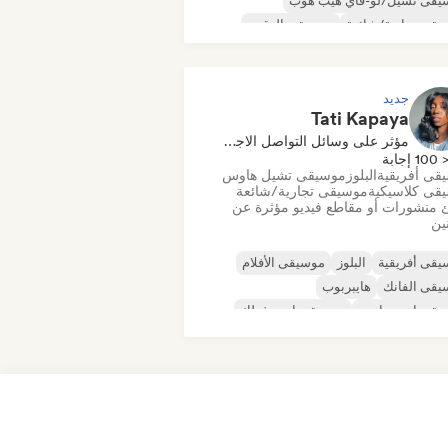
يقى تشيل/لو-فاي هيب هوب
قى تجارية/شائعة
موسيقى الرقص
كو
دريم بوب
موسيقى هاوس
جديد
Tati Kapaya
مؤثر على وسائل التواصل الاجتماعي
100 إجابة
قى أفريقية
البلوز
موسيقى تشيل هاوس
قى كلاسيكية
موسيقى تجارية/شائعة
 منشورات أو مقاطع فيديو مؤثرة عن
نين
قى أفريقية
البلوز
موسيقى الأفلام
يقى الفانك
هايبربوب
يقى إندي دانس
موسيقى إندي فولك
قى البوب المستقلة