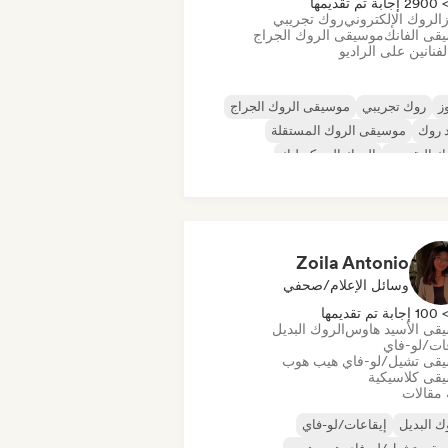
290 إجابة تم تقديمها
ز
الروك الإلكتروني
روك تجريبي
قى الفانك
موسيقى الروك الجراج
فنانين على الراديو
ز
روك تجريبي
موسيقى الروك الجراج
 روك
موسيقى الروك المستقلة
ك التقدمي
الروك السيكديليك
أند رول/روك كلاسيكي
Zoila Antonio
وسائل الإعلام/صحفي
10 إجابة تم تقديمها
قى الأسيد هاوس
الروك البديل
عات/لو-فاي
قى تشيل/لو-فاي هيب هوب
قى كلاسيكية
 مقالات
ك البديل
إيقاعات/لو-فاي