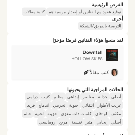
الفرص الرئيسية
توقيع عقود مع الفنانين أو إصدار موسيقاهم
كتابة مقالات
أخرى
التوصية بالفريق/الشبكة
لقد منحوا هؤلاء الفنانين فرصًا مؤخرًا
Downfall
HOLLOW SKIES
كتب مقالاً
الحالات المزاجية التي يحبونها
أصلي
جذابة
معاصر
إبداعي
مظلم
كئيب
درامي
غريب الأطوار
انتقائي
حيوية
تجريبي
اندماج
فريد
مكثف
لو-فاي
كلمات ذات مغزى
حزينة
لحنية
حالم
أصلي
إيجابي
مثير
نفسية
مريح
رومانسي