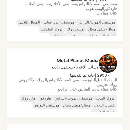
موسيقى الموت/الثراش
موسيقى الأفلام
موسيقى الفانك
هاردكور
الهيب هوب
كتابة مقالات
موسيقى الموت/الثراش
موسيقى إندي فولك
الميتال اللحني
ميتال/هيفي ميتال
بوست روك
الروك التقدمي
الروك السيكديليك
موسيقى الروك البانك
Metal Planet Media
وسائل الإعلام/صحفي, راديو
> 2900 إجابة تم تقديمها
الروك البديل
البلوز
موسيقى الموت/الثراش
الروك الإلكتروني
روك تجريبي
كتابة مقالات
بث الفنانين على الراديو
الروك البديل
موسيقى الموت/الثراش
هاردكور
هارد روك
الميتال اللحني
ميتال/هيفي ميتال
موسيقى النويس
الروك التقدمي