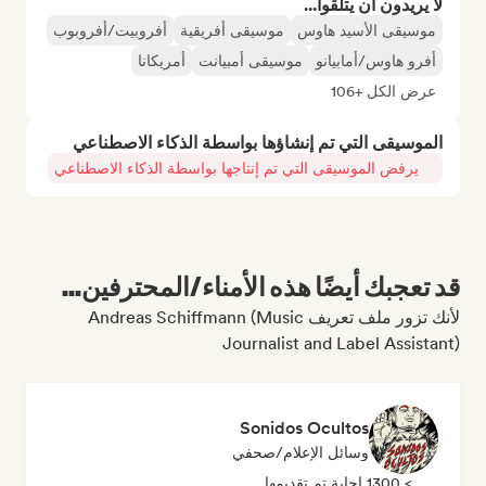
لا يريدون أن يتلقوا...
موسيقى الأسيد هاوس
موسيقى أفريقية
أفروبيت/أفروبوب
أفرو هاوس/أمابيانو
موسيقى أمبيانت
أمريكانا
عرض الكل +106
الموسيقى التي تم إنشاؤها بواسطة الذكاء الاصطناعي
يرفض الموسيقى التي تم إنتاجها بواسطة الذكاء الاصطناعي
قد تعجبك أيضًا هذه الأمناء/المحترفين...
لأنك تزور ملف تعريف Andreas Schiffmann (Music
Journalist and Label Assistant)
Sonidos Ocultos
وسائل الإعلام/صحفي
> 1300 إجابة تم تقديمها