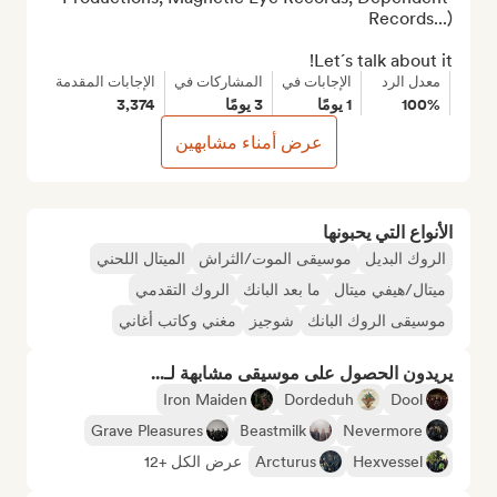
Let´s talk about it!
معدل الرد
الإجابات في
المشاركات في
الإجابات المقدمة
100%
1 يومًا
3 يومًا
3,374
عرض أمناء مشابهين
الأنواع التي يحبونها
الروك البديل
موسيقى الموت/الثراش
الميتال اللحني
ميتال/هيفي ميتال
ما بعد البانك
الروك التقدمي
موسيقى الروك البانك
شوجيز
مغني وكاتب أغاني
يريدون الحصول على موسيقى مشابهة لـ...
Iron Maiden
Dordeduh
Dool
Grave Pleasures
Beastmilk
Nevermore
Hexvessel
Arcturus
عرض الكل +12