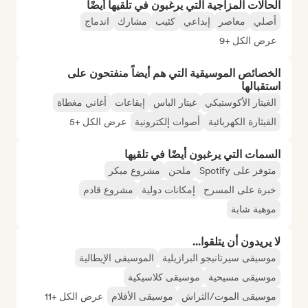
الحالات المزاجية التي يرغبون في تلقيها أيضًا
أصلي
معاصر
إبداعي
كئيب
مشارك
اندماج
عرض الكل +9
الخصائص الموسيقية التي هم أيضاً منفتحون على
استقبالها
الغيتار الأكوستيكي
غيتار الباس
إيقاعات
أغاني مغطاة
القيثارة الكهربائية
أصوات إلكترونية
عرض الكل +5
السمات التي يرغبون أيضًا في تلقيها
متوفر على Spotify
ملحن
مشروع مبكر
خبرة على المسرح
إمكانات دولية
مشروع قادم
موهبة شابة
لا يريدون أن يتلقوا...
موسيقى سيرتانيجو البرازيلية
الموسيقى الإيطالية
موسيقى مسيحية
موسيقى كلاسيكية
موسيقى الموت/الثراش
موسيقى الأفلام
عرض الكل +11