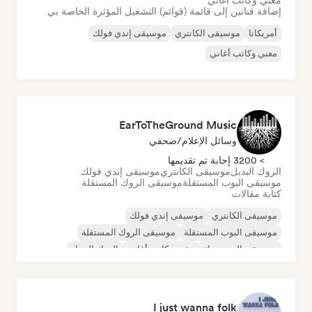
مغني وكاتب أغاني
إضافة فنانين إلى قائمة (قوائم) التشغيل المؤثرة الخاصة بي
أمريكانا
موسيقى الكانتري
موسيقى إندي فولك
مغني وكاتب أغاني
EarToTheGround Music
وسائل الإعلام/صحفي
> 3200 إجابة تم تقديمها
الروك البديل
موسيقى الكانتري
موسيقى إندي فولك
موسيقى البوب المستقلة
موسيقى الروك المستقلة
كتابة مقالات
موسيقى الكانتري
موسيقى إندي فولك
موسيقى البوب المستقلة
موسيقى الروك المستقلة
موسيقى البوب روك
مغني وكاتب أغاني
الروك البديل
روك أند رول/روك كلاسيكي
I just wanna folk