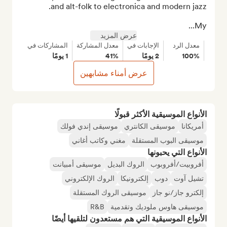
My...
عرض المزيد
معدل الرد
الإجابات في
معدل المشاركة
المشاركات في
100%
2 يومًا
41%
1 يومًا
عرض أمناء مشابهين
الأنواع الموسيقية الأكثر قبولًا
أمريكانا
موسيقى الكانتري
موسيقى إندي فولك
موسيقى البوب المستقلة
مغني وكاتب أغاني
الأنواع التي يحبونها
أفروبيت/أفروبوب
الروك البديل
موسيقى أمبيانت
تشيل آوت
دوب
إلكترونيكا
الروك الإلكتروني
إلكترو جاز/نو جاز
موسيقى الروك المستقلة
موسيقى هاوس ملوديك وتقدمية
R&B
الأنواع الموسيقية التي هم مستعدون لتلقيها أيضًا