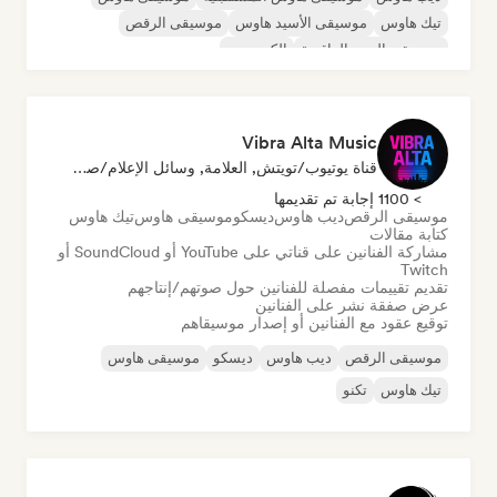
تيك هاوس
موسيقى الأسيد هاوس
موسيقى الرقص
موسيقى البوب الراقصة
إلكتروبوب
Vibra Alta Music
قناة يوتيوب/تويتش, العلامة, وسائل الإعلام/صحفي, الناشر, خبير الصوت
> 1100 إجابة تم تقديمها
موسيقى الرقص
ديب هاوس
ديسكو
موسيقى هاوس
تيك هاوس
كتابة مقالات
مشاركة الفنانين على قناتي على YouTube أو SoundCloud أو
Twitch
تقديم تقييمات مفصلة للفنانين حول صوتهم/إنتاجهم
عرض صفقة نشر على الفنانين
توقيع عقود مع الفنانين أو إصدار موسيقاهم
موسيقى الرقص
ديب هاوس
ديسكو
موسيقى هاوس
تيك هاوس
تكنو