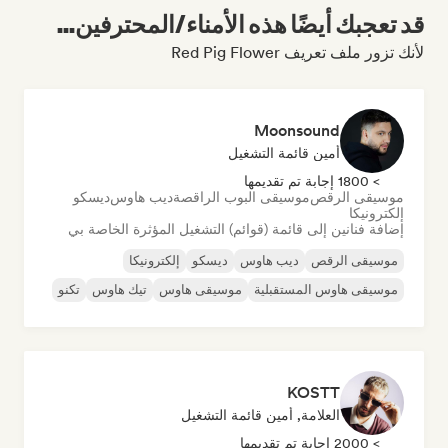
قد تعجبك أيضًا هذه الأمناء/المحترفين...
لأنك تزور ملف تعريف Red Pig Flower
Moonsound
أمين قائمة التشغيل
> 1800 إجابة تم تقديمها
موسيقى الرقص
موسيقى البوب الراقصة
ديب هاوس
ديسكو
إلكترونيكا
إضافة فنانين إلى قائمة (قوائم) التشغيل المؤثرة الخاصة بي
موسيقى الرقص
ديب هاوس
ديسكو
إلكترونيكا
موسيقى هاوس المستقبلية
موسيقى هاوس
تيك هاوس
تكنو
KOSTT
العلامة, أمين قائمة التشغيل
> 2000 إجابة تم تقديمها