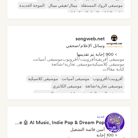
موسيقى الروك المستقلة
ميتال/هيفي ميتال
الموجة الجديدة
ما بعد البانك
الروك السيكديليك
songweb.net
وسائل الإعلام/صحفي
> 900 إجابة تم تقديمها
موسيقى أفريقية
أفروبيت/أفروبوب
موسيقى أمبيانت
موسيقى كلاسيكية
موسيقى تجارية/شائعة
كتابة مقالات
أفروبيت/أفروبوب
موسيقى أمبيانت
موسيقى كلاسيكية
موسيقى تجارية/شائعة
موسيقى الكانتري
موسيقى البوب الراقصة
دريل/جيرسي
الهيب هوب
جديد
Pop Machine Mode 🤖 AI Music, Indie Pop & Dream Pop
أمين قائمة التشغيل
< 100 إجابة