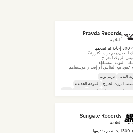
Pravda Records
العلامة
80 إجابة تم تقديمها
 البديل
دريم بوب
إلكترونيكا
قى الروك الجراج
قى البوب المستقلة
 عقود مع الفنانين أو إصدار موسيقاهم
ك البديل
دريم بوب
قى الروك الجراج
الموجة الجديدة
يقى البوب السول
الريغي
شوجيز
سول
Sungate Records
العلامة
130 إجابة تم تقديمها