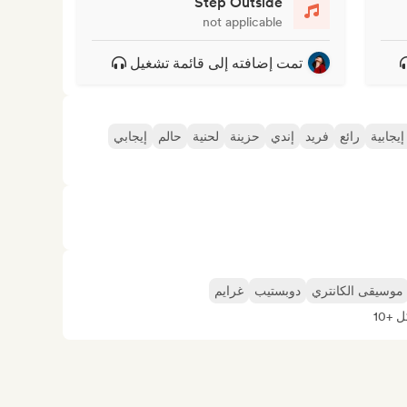
Step Outside
not applicable
تمت إضافته إلى قائمة تشغيل
يجابية
رائع
فريد
إندي
حزينة
لحنية
حالم
إيجابي
موسيقى الكانتري
دوبستيب
غرايم
+10