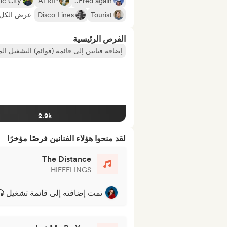
ic City
ATRIP
Fred again..
Tourist
Disco Lines
عرض الكل +
الفرص الرئيسية
إضافة فنانين إلى قائمة (قوائم) التشغيل ال
2.9k
لقد منحوا هؤلاء الفنانين فرصًا مؤخرًا
The Distance
HIFEELINGS
تمت إضافته إلى قائمة تشغيل