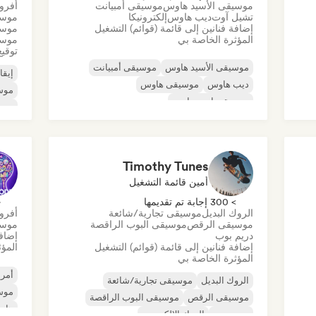
موسيقى الأسيد هاوس
موسيقى أمبيانت
أفرو
تشيل آوت
ديب هاوس
إلكترونيكا
موسي
إضافة فنانين إلى قائمة (قوائم) التشغيل
موسي
المؤثرة الخاصة بي
موسي
توقيع
موسيقى الأسيد هاوس
موسيقى أمبيانت
إيقا
ديب هاوس
موسيقى هاوس
موس
موسيقى إندي دانس
موسي
موسيقى هاوس ملوديك وتقدمية
موسي
موسيقى مينيمال
أورجانيك هاوس/داون تيمبو
موس
Timothy Tunes
أمين قائمة التشغيل
> 300 إجابة تم تقديمها
< 
الروك البديل
موسيقى تجارية/شائعة
أفرو
موسيقى الرقص
موسيقى البوب الراقصة
موسي
دريم بوب
إضافة
إضافة فنانين إلى قائمة (قوائم) التشغيل
المؤث
المؤثرة الخاصة بي
أمري
الروك البديل
موسيقى تجارية/شائعة
موسي
موسيقى الرقص
موسيقى البوب الراقصة
هايب
دريم بوب
الروك الإلكتروني