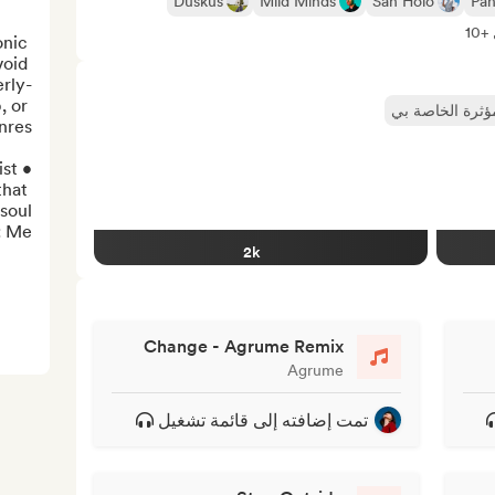
Duskus
Mild Minds
San Holo
Pan
10
nic 
oid 
rly-
 or 
مؤثرة الخاصة بي
hat 
Me...
2k
Change - Agrume Remix
Agrume
تمت إضافته إلى قائمة تشغيل