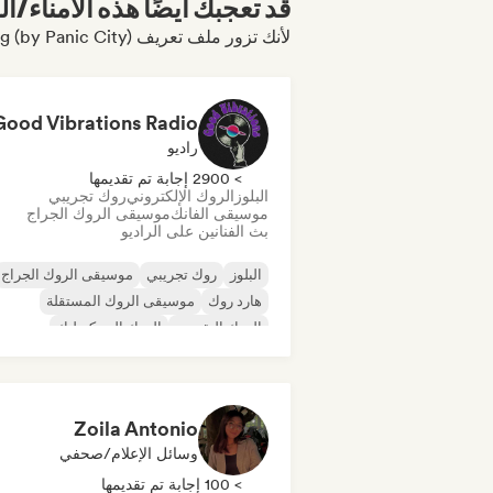
قد تعجبك أيضًا هذه الأمناء/ال
لأنك تزور ملف تعريف Feel Something (by Panic City)
Good Vibrations Radio
راديو
> 2900 إجابة تم تقديمها
البلوز
الروك الإلكتروني
روك تجريبي
موسيقى الفانك
موسيقى الروك الجراج
بث الفنانين على الراديو
البلوز
روك تجريبي
موسيقى الروك الجراج
هارد روك
موسيقى الروك المستقلة
الروك التقدمي
الروك السيكديليك
روك أند رول/روك كلاسيكي
Zoila Antonio
وسائل الإعلام/صحفي
> 100 إجابة تم تقديمها