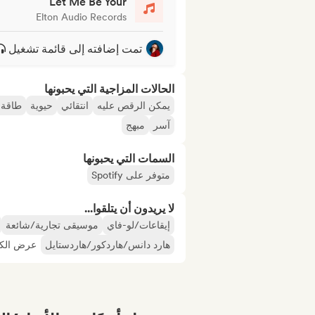
Let Me Be Your
Elton Audio Records
تمت إضافته إلى قائمة تشغيل
الحالات المزاجية التي يحبونها
يمكن الرقص عليه
انتقائي
حيوية
طاقة إ
آسر
مبهج
السمات التي يحبونها
متوفر على Spotify
لا يريدون أن يتلقوا...
إيقاعات/لو-فاي
موسيقى تجارية/شائعة
هارد دانس/هاردكور/هاردستايل
عرض الكل 