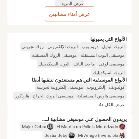
عرض المزيد
عرض أمناء مشابهين
الأنواع التي يحبونها
الروك البديل
دريم بوب
الروك الإلكتروني
روك تجريبي
موسيقى البوب المستقلة
موسيقى الروك المستقلة
موسيقى لوفي
ما بعد البانك
البوب السيكديليك
الروك السيكديليك
الأنواع الموسيقية التي هم مستعدون لتلقيها أيضًا
كولدويف
إلكتروبوب
موسيقى إلكترونية تجريبية
موسيقى هاوس المستقبلية
موسيقى الروك الجراج
هاردكور
عرض الكل +4
يريدون الحصول على موسيقى مشابهة لـ...
Mujer Cebra
El Mató a un Policía Motorizado
Bestia Bebé
Mi Amigo Invencible