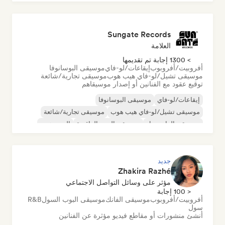
Sungate Records
العلامة
> 1300 إجابة تم تقديمها
أفروبيت/أفروبوب
إيقاعات/لو-فاي
موسيقى البوسانوفا
موسيقى تشيل/لو-فاي هيب هوب
موسيقى تجارية/شائعة
توقيع عقود مع الفنانين أو إصدار موسيقاهم
إيقاعات/لو-فاي
موسيقى البوسانوفا
موسيقى تشيل/لو-فاي هيب هوب
موسيقى تجارية/شائعة
موسيقى الدانسهول
موسيقى البوب الراقصة
الهيب هوب
موسيقى البوب السول
جديد
Zhakira Razhé
مؤثر على وسائل التواصل الاجتماعي
< 100 إجابة
أفروبيت/أفروبوب
موسيقى الفانك
موسيقى البوب السول
R&B
سول
أنشئ منشورات أو مقاطع فيديو مؤثرة عن الفنانين