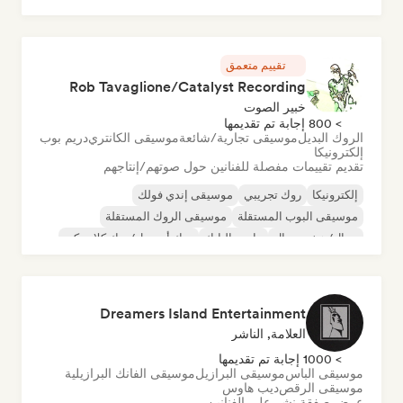
تقييم متعمق
Rob Tavaglione/Catalyst Recording
خبير الصوت
> 800 إجابة تم تقديمها
الروك البديل
موسيقى تجارية/شائعة
موسيقى الكانتري
دريم بوب
إلكترونيكا
تقديم تقييمات مفصلة للفنانين حول صوتهم/إنتاجهم
إلكترونيكا
روك تجريبي
موسيقى إندي فولك
موسيقى البوب المستقلة
موسيقى الروك المستقلة
ميتال/هيفي ميتال
ما بعد البانك
روك أند رول/روك كلاسيكي
Dreamers Island Entertainment
العلامة, الناشر
> 1000 إجابة تم تقديمها
موسيقى الباس
موسيقى البرازيل
موسيقى الفانك البرازيلية
موسيقى الرقص
ديب هاوس
عرض صفقة نشر على الفنانين