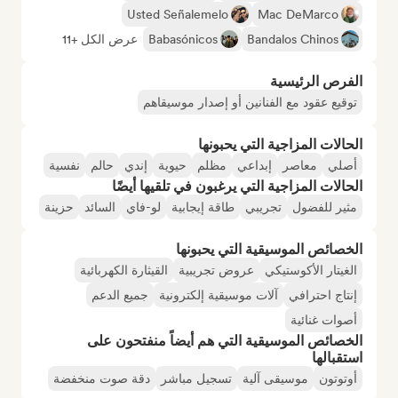
Usted Señalemelo
Mac DeMarco
Bandalos Chinos
Babasónicos
عرض الكل +11
الفرص الرئيسية
توقيع عقود مع الفنانين أو إصدار موسيقاهم
الحالات المزاجية التي يحبونها
أصلي
معاصر
إبداعي
مظلم
حيوية
إندي
حالم
نفسية
الحالات المزاجية التي يرغبون في تلقيها أيضًا
مثير للفضول
تجريبي
طاقة إيجابية
لو-فاي
السائد
حزينة
الخصائص الموسيقية التي يحبونها
الغيتار الأكوستيكي
عروض تجريبية
القيثارة الكهربائية
إنتاج احترافي
آلات موسيقية إلكترونية
جميع الدعم
أصوات غنائية
الخصائص الموسيقية التي هم أيضاً منفتحون على
استقبالها
أوتوتون
موسيقى آلية
تسجيل مباشر
دقة صوت منخفضة