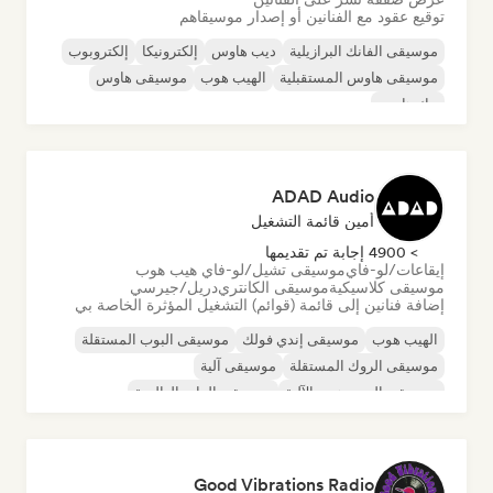
توقيع عقود مع الفنانين أو إصدار موسيقاهم
موسيقى الفانك البرازيلية
ديب هاوس
إلكترونيكا
إلكتروبوب
موسيقى هاوس المستقبلية
الهيب هوب
موسيقى هاوس
تيك هاوس
ADAD Audio
أمين قائمة التشغيل
> 4900 إجابة تم تقديمها
إيقاعات/لو-فاي
موسيقى تشيل/لو-فاي هيب هوب
موسيقى كلاسيكية
موسيقى الكانتري
دريل/جيرسي
إضافة فنانين إلى قائمة (قوائم) التشغيل المؤثرة الخاصة بي
الهيب هوب
موسيقى إندي فولك
موسيقى البوب المستقلة
موسيقى الروك المستقلة
موسيقى آلية
موسيقى الهيب هوب الآلية
موسيقى الراب العالمية
الراب باللغة الإنجليزية
Good Vibrations Radio