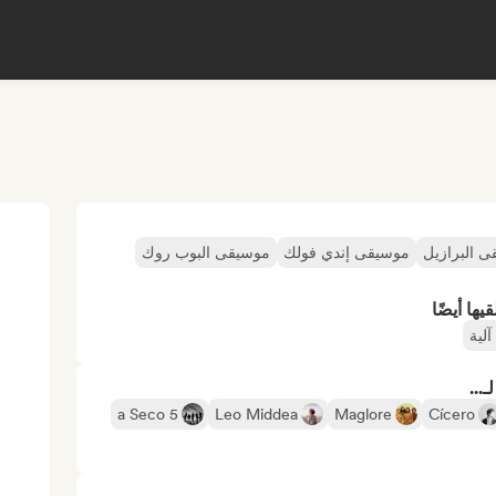
 البرازيل
موسيقى إندي فولك
موسيقى البوب روك
ها أيضًا
لية
...
5 a Seco
Leo Middea
Maglore
Cícero