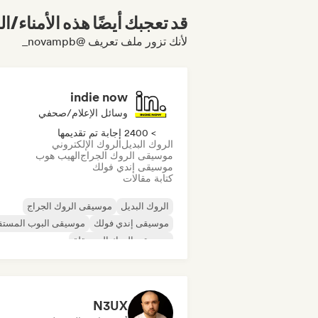
قد تعجبك أيضًا هذه الأمناء/ال
لأنك تزور ملف تعريف @novampb_
indie now
وسائل الإعلام/صحفي
> 2400 إجابة تم تقديمها
الروك البديل
الروك الإلكتروني
موسيقى الروك الجراج
الهيب هوب
موسيقى إندي فولك
كتابة مقالات
الروك البديل
موسيقى الروك الجراج
موسيقى إندي فولك
موسيقى البوب المستق
موسيقى الروك المستقلة
موسيقى الراب العالمية
ميتال/هيفي ميتال
موسيقى البوب روك
N3UX