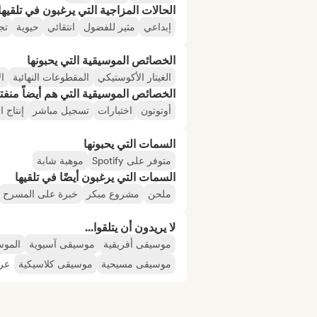
الحالات المزاجية التي يرغبون في تلقيها 
إبداعي
مثير للفضول
انتقائي
حيوية
تج
الخصائص الموسيقية التي يحبونها
الغيتار الأكوستيكي
المقطوعات النهائية
ال
الخصائص الموسيقية التي هم أيضاً منفت
أوتوتون
اختبارات
تسجيل مباشر
إنتاج 
السمات التي يحبونها
متوفر على Spotify
موهبة شابة
السمات التي يرغبون أيضًا في تلقيها
ملحن
مشروع مبكر
خبرة على المسرح
لا يريدون أن يتلقوا...
موسيقى أفريقية
موسيقى آسيوية
الموس
موسيقى مسيحية
موسيقى كلاسيكية
عرض