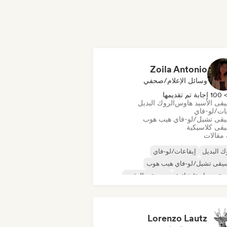
Zoila Antonio
وسائل الإعلام/صحفي
10 إجابة تم تقديمها
قى الأسيد هاوس
الروك البديل
عات/لو-فاي
قى تشيل/لو-فاي هيب هوب
قى كلاسيكية
 مقالات
ك البديل
إيقاعات/لو-فاي
يقى تشيل/لو-فاي هيب هوب
قى تجارية/شائعة
موسيقى الرقص
كو
دريم بوب
موسيقى هاوس
Lorenzo Lautz