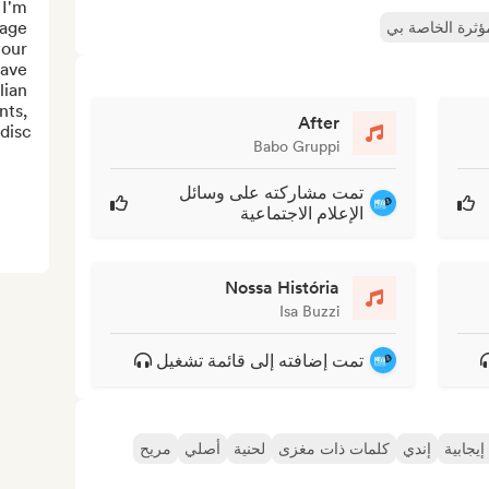
I'm 
age 
مؤثرة الخاصة بي
our 
ave 
ian 
ts, 
After
sc...
Babo Gruppi
تمت مشاركته على وسائل
الإعلام الاجتماعية
Nossa História
Isa Buzzi
تمت إضافته إلى قائمة تشغيل
يجابية
إندي
كلمات ذات مغزى
لحنية
أصلي
مريح