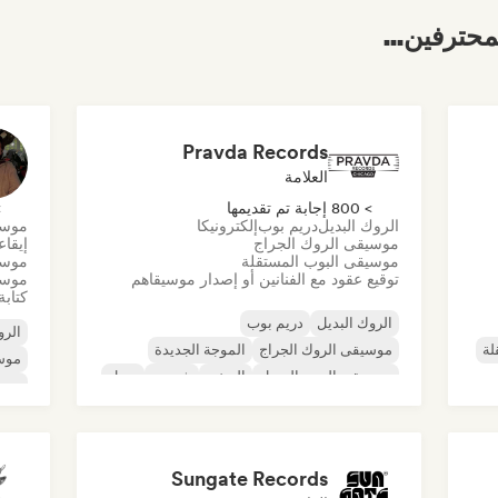
محترفين...
Pravda Records
العلامة
> 800 إجابة تم تقديمها
> 0
الروك البديل
دريم بوب
إلكترونيكا
موسي
موسيقى الروك الجراج
إيقا
موسيقى البوب المستقلة
موسي
توقيع عقود مع الفنانين أو إصدار موسيقاهم
موسي
كتابة
الروك البديل
دريم بوب
الرو
لة
موسيقى الروك الجراج
الموجة الجديدة
موس
موسيقى البوب السول
الريغي
شوجيز
سول
موسي
ديس
Sungate Records