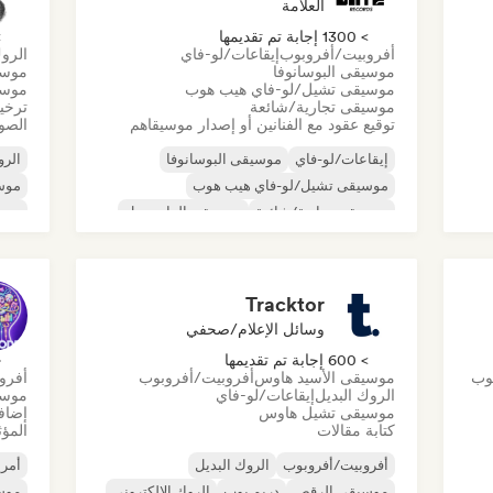
العلامة
> 1300 إجابة تم تقديمها
> 0
أفروبيت/أفروبوب
إيقاعات/لو-فاي
الروك
موسيقى البوسانوفا
موسي
موسيقى تشيل/لو-فاي هيب هوب
موسي
موسيقى تجارية/شائعة
ترخي
توقيع عقود مع الفنانين أو إصدار موسيقاهم
الصور
إيقاعات/لو-فاي
موسيقى البوسانوفا
الرو
موسيقى تشيل/لو-فاي هيب هوب
موسي
موسيقى تجارية/شائعة
موسيقى الدانسهول
موسي
موسيقى البوب الراقصة
الهيب هوب
المو
و
موسيقى البوب السول
الرو
Tracktor
وسائل الإعلام/صحفي
> 600 إجابة تم تقديمها
< 
وب
موسيقى الأسيد هاوس
أفروبيت/أفروبوب
أفرو
الروك البديل
إيقاعات/لو-فاي
موسي
موسيقى تشيل هاوس
إضافة
كتابة مقالات
المؤث
أفروبيت/أفروبوب
الروك البديل
أمري
موسيقى الرقص
دريم بوب
الروك الإلكتروني
موسي