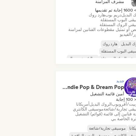
مشرف المزامنة
160 إجابة تم تقديمها
 البديل
دريم بوب
هارد روك
قى البوب المستقلة
قى الروك المستقلة
ص أو تمثيل مقطوعات الفنانين لمزامنة
/الفيديو
ك البديل
هارد روك
قى البوب المستقلة
قى الروك المستقلة
ميتال/هيفي ميتال
جة الجديدة
ما بعد البانك
ك السيكديليك
جديد
Pop Machine Mode 🤖 AI Music, Indie Pop & Dream Pop
أمين قائمة التشغيل
100 إجابة
بيت/أفروبوب
الروك البديل
أمريكانا
قى تجارية/شائعة
موسيقى الكانتري
 فنانين إلى قائمة (قوائم) التشغيل
رة الخاصة بي
كانا
موسيقى تجارية/شائعة
قى الكانتري
موسيقى البوب الراقصة