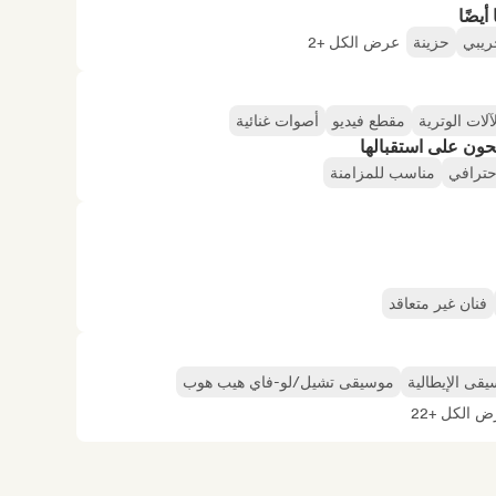
أيضًا
ريبي
حزينة
عرض الكل +2
آلات الوترية
مقطع فيديو
أصوات غنائية
حون على استقبالها
احترافي
مناسب للمزامنة
فنان غير متعاقد
يقى الإيطالية
موسيقى تشيل/لو-فاي هيب هوب
 الكل +22