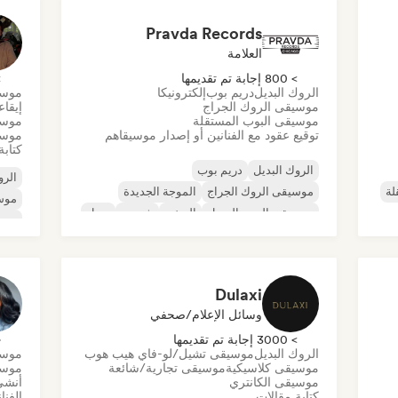
موسيقى الراب العالمية
الراب باللغة الإنجليزية
Pravda Records
العلامة
> 800 إجابة تم تقديمها
> 0
الروك البديل
دريم بوب
إلكترونيكا
موسي
موسيقى الروك الجراج
إيقا
موسيقى البوب المستقلة
موسي
توقيع عقود مع الفنانين أو إصدار موسيقاهم
موسي
كتابة
الروك البديل
دريم بوب
الرو
لة
موسيقى الروك الجراج
الموجة الجديدة
موس
موسيقى البوب السول
الريغي
شوجيز
سول
موسي
ديس
Dulaxi
وسائل الإعلام/صحفي
> 3000 إجابة تم تقديمها
< 
الروك البديل
موسيقى تشيل/لو-فاي هيب هوب
موسي
موسيقى كلاسيكية
موسيقى تجارية/شائعة
موسي
موسيقى الكانتري
أنشئ
كتابة مقالات
الفنا