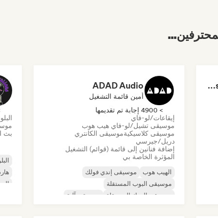
محترفين...
ADAD Audio
Dreamers Island Entertainment
أمين قائمة التشغيل
> 4900 إجابة تم تقديمها
> 0
إيقاعات/لو-فاي
البلو
موسيقى تشيل/لو-فاي هيب هوب
موسي
موسيقى كلاسيكية
موسيقى الكانتري
بث ال
دريل/جيرسي
إضافة فنانين إلى قائمة (قوائم) التشغيل
المؤثرة الخاصة بي
البلو
الهيب هوب
موسيقى إندي فولك
هارد
موسيقى البوب المستقلة
الرو
موسيقى الروك المستقلة
موسيقى آلية
روك 
موسيقى الهيب هوب الآلية