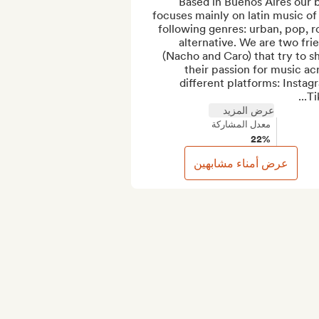
Based in Buenos Aires our b
focuses mainly on latin music of 
following genres: urban, pop, ro
alternative. We are two frie
(Nacho and Caro) that try to sh
their passion for music acr
different platforms: Instagr
Tik
عرض المزيد
معدل المشاركة
22%
عرض أمناء مشابهين