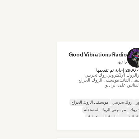
Good Vibrations Radio
راديو
290 إجابة تم تقديمها
ز
الروك الإلكتروني
روك تجريبي
قى الفانك
موسيقى الروك الجراج
فنانين على الراديو
ز
روك تجريبي
موسيقى الروك الجراج
 روك
موسيقى الروك المستقلة
ك التقدمي
الروك السيكديليك
أند رول/روك كلاسيكي