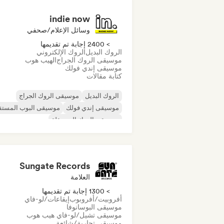
indie now
وسائل الإعلام/صحفي
> 2400 إجابة تم تقديمها
الروك البديل
الروك الإلكتروني
موسيقى الروك الجراج
الهيب هوب
موسيقى إندي فولك
كتابة مقالات
الروك البديل
موسيقى الروك الجراج
موسيقى إندي فولك
موسيقى البوب المستق
موسيقى الروك المستقلة
موسيقى الراب العالمية
ميتال/هيفي ميتال
موسيقى البوب روك
Sungate Records
العلامة
> 1300 إجابة تم تقديمها
أفروبيت/أفروبوب
إيقاعات/لو-فاي
موسيقى البوسانوفا
موسيقى تشيل/لو-فاي هيب هوب
موسيقى تجارية/شائعة