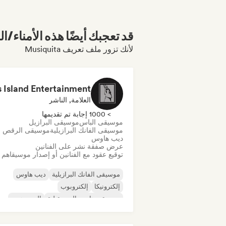
قد تعجبك أيضًا هذه الأمناء/ال
لأنك تزور ملف تعريف Musiquita
العلامة, الناشر
> 1000 إجابة تم تقديمها
موسيقى الباس
موسيقى البرازيل
موسيقى الفانك البرازيلية
موسيقى الرقص
ديب هاوس
عرض صفقة نشر على الفنانين
توقيع عقود مع الفنانين أو إصدار موسيقاهم
موسيقى الفانك البرازيلية
ديب هاوس
إلكترونيكا
إلكتروبوب
موسيقى هاوس المستقبلية
الهيب هوب
موسيقى هاوس
تيك هاوس