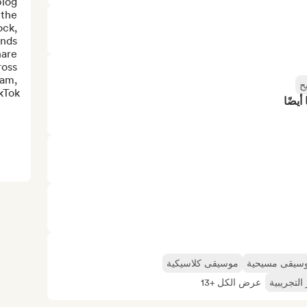
log 
the 
ck, 
nds 
are 
oss 
am, 
ح
Tok...
أيضًا
سيقى مسيحية
موسيقى كلاسيكية
لتجريبية
عرض الكل +13