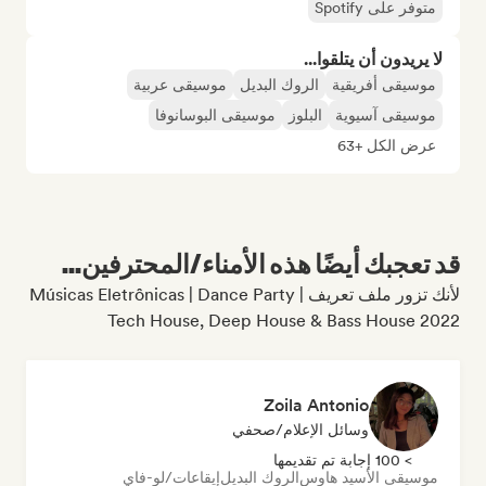
متوفر على Spotify
لا يريدون أن يتلقوا...
موسيقى أفريقية
الروك البديل
موسيقى عربية
موسيقى آسيوية
البلوز
موسيقى البوسانوفا
عرض الكل +63
قد تعجبك أيضًا هذه الأمناء/المحترفين...
لأنك تزور ملف تعريف Músicas Eletrônicas | Dance Party |
Tech House, Deep House & Bass House 2022
Zoila Antonio
وسائل الإعلام/صحفي
> 100 إجابة تم تقديمها
موسيقى الأسيد هاوس
الروك البديل
إيقاعات/لو-فاي