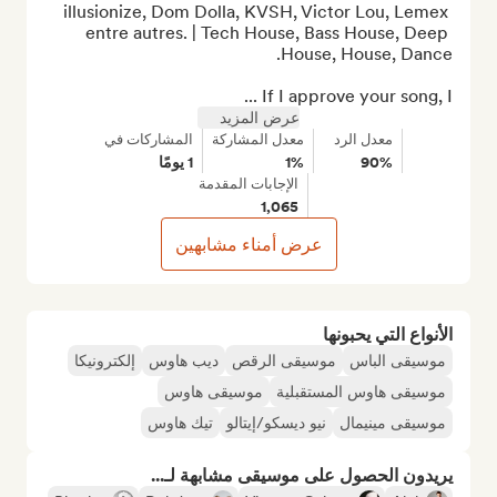
illusionize, Dom Dolla, KVSH, Victor Lou, Lemex 
entre autres. | Tech House, Bass House, Deep 
If I approve your song, I ...
عرض المزيد
معدل الرد
معدل المشاركة
المشاركات في
90%
1%
1 يومًا
الإجابات المقدمة
1,065
عرض أمناء مشابهين
الأنواع التي يحبونها
موسيقى الباس
موسيقى الرقص
ديب هاوس
إلكترونيكا
موسيقى هاوس المستقبلية
موسيقى هاوس
موسيقى مينيمال
نيو ديسكو/إيتالو
تيك هاوس
يريدون الحصول على موسيقى مشابهة لـ...