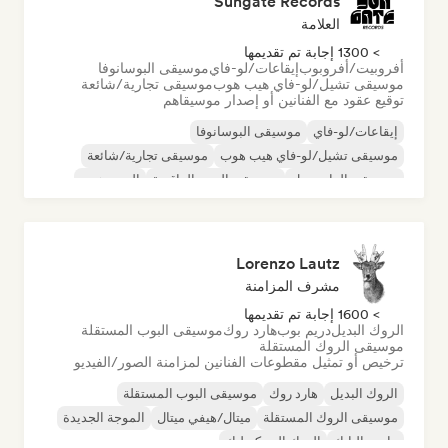
Sungate Records
العلامة
> 1300 إجابة تم تقديمها
أفروبيت/أفروبوب
إيقاعات/لو-فاي
موسيقى البوسانوفا
موسيقى تشيل/لو-فاي هيب هوب
موسيقى تجارية/شائعة
توقيع عقود مع الفنانين أو إصدار موسيقاهم
إيقاعات/لو-فاي
موسيقى البوسانوفا
موسيقى تشيل/لو-فاي هيب هوب
موسيقى تجارية/شائعة
موسيقى الدانسهول
موسيقى البوب الراقصة
الهيب هوب
موسيقى البوب السول
Lorenzo Lautz
مشرف المزامنة
> 1600 إجابة تم تقديمها
الروك البديل
دريم بوب
هارد روك
موسيقى البوب المستقلة
موسيقى الروك المستقلة
ترخيص أو تمثيل مقطوعات الفنانين لمزامنة الصور/الفيديو
الروك البديل
هارد روك
موسيقى البوب المستقلة
موسيقى الروك المستقلة
ميتال/هيفي ميتال
الموجة الجديدة
ما بعد البانك
الروك السيكديليك