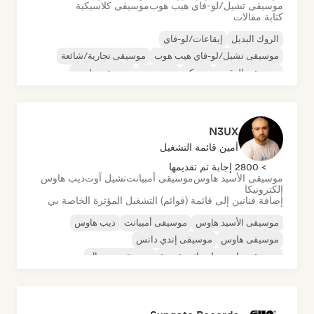
موسيقى تشيل/لو-فاي هيب هوب
موسيقى كلاسيكية
كتابة مقالات
الروك البديل
إيقاعات/لو-فاي
موسيقى تشيل/لو-فاي هيب هوب
موسيقى تجارية/شائعة
موسيقى الرقص
ديسكو
دريم بوب
موسيقى هاوس
N3UX
أمين قائمة التشغيل
> 2800 إجابة تم تقديمها
موسيقى الأسيد هاوس
موسيقى أمبيانت
تشيل آوت
ديب هاوس
إلكترونيكا
إضافة فنانين إلى قائمة (قوائم) التشغيل المؤثرة الخاصة بي
موسيقى الأسيد هاوس
موسيقى أمبيانت
ديب هاوس
موسيقى هاوس
موسيقى إندي دانس
موسيقى هاوس ملوديك وتقدمية
موسيقى مينيمال
أورجانيك هاوس/داون تيمبو