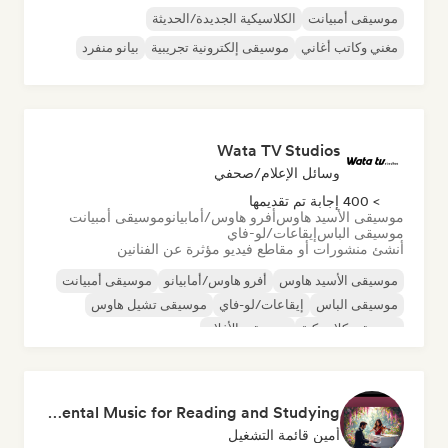
موسيقى أمبيانت
الكلاسيكية الجديدة/الحديثة
مغني وكاتب أغاني
موسيقى إلكترونية تجريبية
بيانو منفرد
Wata TV Studios
وسائل الإعلام/صحفي
> 400 إجابة تم تقديمها
موسيقى الأسيد هاوس
أفرو هاوس/أمابيانو
موسيقى أمبيانت
موسيقى الباس
إيقاعات/لو-فاي
أنشئ منشورات أو مقاطع فيديو مؤثرة عن الفنانين
موسيقى الأسيد هاوس
أفرو هاوس/أمابيانو
موسيقى أمبيانت
موسيقى الباس
إيقاعات/لو-فاي
موسيقى تشيل هاوس
موسيقى كلاسيكية
موسيقى الأفلام
Relaxing Melodic Instrumental Music for Reading and Studying
أمين قائمة التشغيل