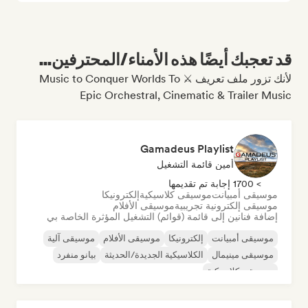
قد تعجبك أيضًا هذه الأمناء/المحترفين...
لأنك تزور ملف تعريف Music to Conquer Worlds To ⚔️
Epic Orchestral, Cinematic & Trailer Music
Gamadeus Playlist
أمين قائمة التشغيل
> 1700 إجابة تم تقديمها
موسيقى أمبيانت
موسيقى كلاسيكية
إلكترونيكا
موسيقى إلكترونية تجريبية
موسيقى الأفلام
إضافة فنانين إلى قائمة (قوائم) التشغيل المؤثرة الخاصة بي
موسيقى أمبيانت
إلكترونيكا
موسيقى الأفلام
موسيقى آلية
موسيقى مينيمال
الكلاسيكية الجديدة/الحديثة
بيانو منفرد
موسيقى كلاسيكية