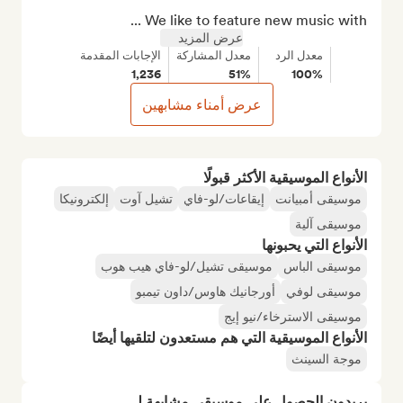
We like to feature new music with ...
عرض المزيد
معدل الرد
معدل المشاركة
الإجابات المقدمة
1,236
51%
100%
عرض أمناء مشابهين
الأنواع الموسيقية الأكثر قبولًا
موسيقى أمبيانت
إيقاعات/لو-فاي
تشيل آوت
إلكترونيكا
موسيقى آلية
الأنواع التي يحبونها
موسيقى الباس
موسيقى تشيل/لو-فاي هيب هوب
موسيقى لوفي
أورجانيك هاوس/داون تيمبو
موسيقى الاسترخاء/نيو إيج
الأنواع الموسيقية التي هم مستعدون لتلقيها أيضًا
موجة السينث
يريدون الحصول على موسيقى مشابهة لـ...