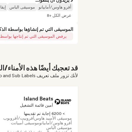
لا يريدون أن يتلقوا...
أفرو هاوس/أمابيانو
موسيقى الباس
إيقا
عرض الكل +8
الموسيقى التي تم إنشاؤها بواسطة الذ
يرفض الموسيقى التي تم إنتاجها بواسطة
قد تعجبك أيضًا هذه الأمناء/ال
لأنك تزور ملف تعريف MixCult Records, Radio and Sub Labels
Island Beats
أمين قائمة التشغيل
> 6200 إجابة تم تقديمها
موسيقى الأسيد هاوس
أفروبيت/أفروبوب
أفرو هاوس/أمابيانو
موسيقى أمبيانت
موسيقى الباس