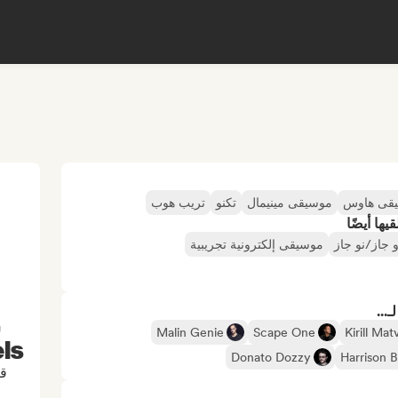
قى هاوس
موسيقى مينيمال
تكنو
تريب هوب
ها أيضًا
و جاز/نو جاز
موسيقى إلكترونية تجريبية
...
,
Malin Genie
Scape One
Kirill Ma
ls
Donato Dozzy
Harrison 
قن