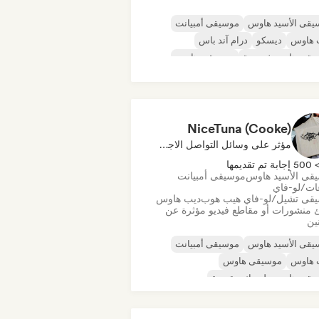
يقى الأسيد هاوس
موسيقى أمبيانت
 هاوس
ديسكو
درام آند باس
يقى هاوس فرنسية
موسيقى هاوس
قى مينيمال
NiceTuna (Cooke)
مؤثر على وسائل التواصل الاجتماعي
50 إجابة تم تقديمها
قى الأسيد هاوس
موسيقى أمبيانت
عات/لو-فاي
قى تشيل/لو-فاي هيب هوب
ديب هاوس
 منشورات أو مقاطع فيديو مؤثرة عن
نين
يقى الأسيد هاوس
موسيقى أمبيانت
 هاوس
موسيقى هاوس
يقى هاوس ملوديك وتقدمية
قى مينيمال
أورجانيك هاوس/داون تيمبو
 هاوس