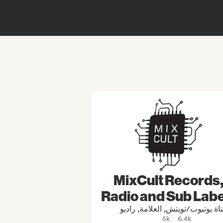
MixCult Records
Radio and Sub Labe
اة يوتيوب/تويتش, العلامة, راديو
5k
6.4k