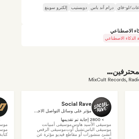
عات/لو-فاي
درام آند باس
دوبستيب
إلكترو سوينغ
كاء الاصطناعي
 الذكاء الاصطناعي
محترفين...
Social Rave
مؤثر على وسائل التواصل الاجتماعي
> 2800 إجابة تم تقديمها
> 0
موسيقى الأسيد هاوس
موسيقى أمبيانت
موسي
موسيقى الباس
تشيل آوت
موسيقى الرقص
موسي
أنشئ منشورات أو مقاطع فيديو مؤثرة عن
كتابة