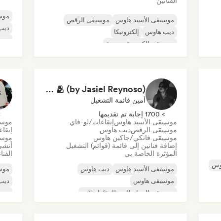
الفنانين
موس
موسيقى الأسيد هاوس
موسيقى الرقص
ديب
ديب هاوس
إلكترونيكا
موس
موسيقى إلكترونية تجريبية
موسي
موسيقى هاوس المستقبلية
موسيقى هاوس
موسيقى مينيمال
Zara House Music 🫂 (by Jasiel Reynoso)
أمين قائمة التشغيل
> 1700 إجابة تم تقديمها
> 0
موسيقى الأسيد هاوس
إيقاعات/لو-فاي
موسي
موسيقى الرقص
ديب هاوس
إيقا
موسيقى فانكي/جاكين هاوس
موسي
إضافة فنانين إلى قائمة (قوائم) التشغيل
أنشئ
المؤثرة الخاصة بي
الفنا
وس
موسيقى الأسيد هاوس
ديب هاوس
موس
موسيقى هاوس
ديب
موسيقى الجراج البريطانية/باسلاين
موس
إيقاعات/لو-فاي
موسيقى الرقص
موسي
موسيقى فانكي/جاكين هاوس
تيك