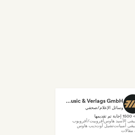
FAZE Music & Verlags GmbH
وسائل الإعلام/صحفي
150 إجابة تم تقديمها
قى الأسيد هاوس
أفروبيت/أفروبوب
قى أمبيانت
تشيل آوت
ديب هاوس
 مقالات