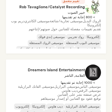
تقييم متعمق
Rob Tavaglione/Catalyst Recording
خبير الصوت
> 800 إجابة تم تقديمها
الروك البديل
موسيقى تجارية/شائعة
موسيقى الكانتري
دريم بوب
إلكترونيكا
تقديم تقييمات مفصلة للفنانين حول صوتهم/إنتاجهم
إلكترونيكا
روك تجريبي
موسيقى إندي فولك
موسيقى البوب المستقلة
موسيقى الروك المستقلة
ميتال/هيفي ميتال
ما بعد البانك
روك أند رول/روك كلاسيكي
Dreamers Island Entertainment
العلامة, الناشر
> 1000 إجابة تم تقديمها
موسيقى الباس
موسيقى البرازيل
موسيقى الفانك البرازيلية
موسيقى الرقص
ديب هاوس
عرض صفقة نشر على الفنانين
توقيع عقود مع الفنانين أو إصدار موسيقاهم
موسيقى الفانك البرازيلية
ديب هاوس
إلكترونيكا
إلكتروبوب