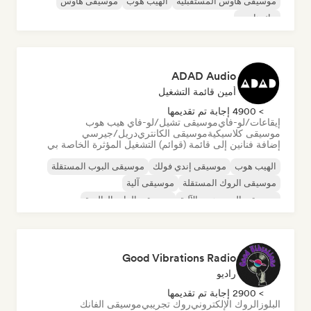
موسيقى هاوس المستقبلية
الهيب هوب
موسيقى هاوس
تيك هاوس
ADAD Audio
أمين قائمة التشغيل
> 4900 إجابة تم تقديمها
إيقاعات/لو-فاي
موسيقى تشيل/لو-فاي هيب هوب
موسيقى كلاسيكية
موسيقى الكانتري
دريل/جيرسي
إضافة فنانين إلى قائمة (قوائم) التشغيل المؤثرة الخاصة بي
الهيب هوب
موسيقى إندي فولك
موسيقى البوب المستقلة
موسيقى الروك المستقلة
موسيقى آلية
موسيقى الهيب هوب الآلية
موسيقى الراب العالمية
الراب باللغة الإنجليزية
Good Vibrations Radio
راديو
> 2900 إجابة تم تقديمها
البلوز
الروك الإلكتروني
روك تجريبي
موسيقى الفانك