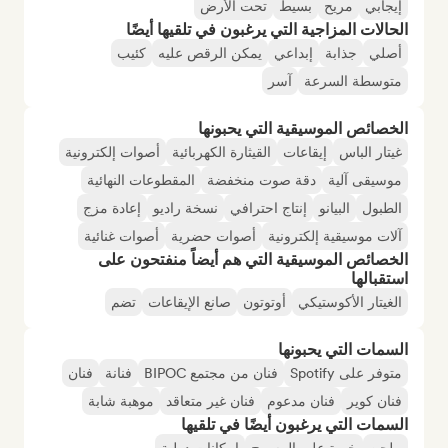
إيجابي
مريح
بسيط
تحت الأرض
الحالات المزاجية التي يرغبون في تلقيها أيضًا
أصلي
جذابة
إبداعي
يمكن الرقص عليه
كئيب
متوسطة السرعة
آسر
الخصائص الموسيقية التي يحبونها
غيتار الباس
إيقاعات
القيثارة الكهربائية
أصوات إلكترونية
موسيقى آلية
دقة صوت منخفضة
المقطوعات النهائية
الطبول
البيانو
إنتاج احترافي
نسخة راديو
إعادة مزج
آلات موسيقية إلكترونية
أصوات حضرية
أصوات غنائية
الخصائص الموسيقية التي هم أيضاً منفتحون على
استقبالها
الغيتار الأكوستيكي
أوتوتون
صانع الإيقاعات
تضم
السمات التي يحبونها
متوفر على Spotify
فنان من مجتمع BIPOC
فنانة
فنان
فنان كوير
فنان مدعوم
فنان غير متعاقد
موهبة شابة
السمات التي يرغبون أيضًا في تلقيها