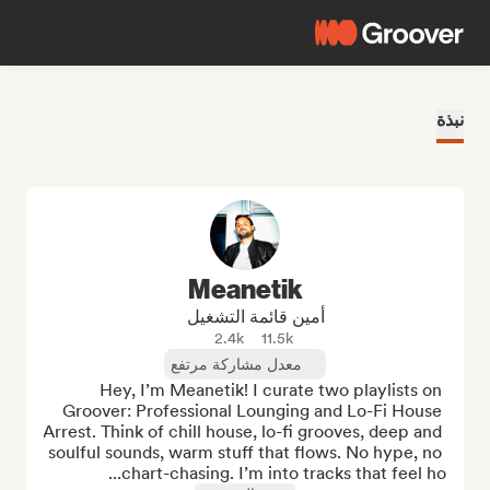
نبذة
Meanetik
أمين قائمة التشغيل
2.4k
11.5k
معدل مشاركة مرتفع
Hey, I’m Meanetik! I curate two playlists on 
Groover: Professional Lounging and Lo-Fi House 
Arrest. Think of chill house, lo-fi grooves, deep and 
soulful sounds, warm stuff that flows. No hype, no 
chart-chasing. I’m into tracks that feel ho...