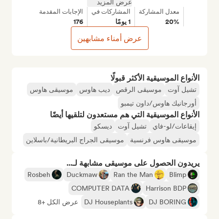
عرض المزيد
معدل المشاركة
المشاركات في
الإجابات المقدمة
20%
1 يومًا
176
عرض أمناء مشابهين
الأنواع الموسيقية الأكثر قبولًا
تشيل آوت
موسيقى الرقص
ديب هاوس
موسيقى هاوس
أورجانيك هاوس/داون تيمبو
الأنواع الموسيقية التي هم مستعدون لتلقيها أيضًا
إيقاعات/لو-فاي
تشيل آوت
ديسكو
موسيقى هاوس فرنسية
موسيقى الجراج البريطانية/باسلاين
يريدون الحصول على موسيقى مشابهة لـ...
Rosbeh
Duckmaw
Ran the Man
Blimp
COMPUTER DATA
Harrison BDP
DJ BORING
DJ Houseplants
عرض الكل +8