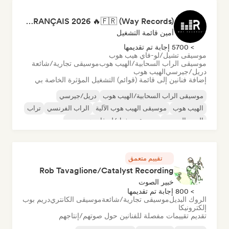
RAP FRANÇAIS 2026 🔥🇫🇷 (Way Records)
أمين قائمة التشغيل
> 5700 إجابة تم تقديمها
موسيقى تشيل/لو-فاي هيب هوب
موسيقى الراب السحابية/الهيب هوب
موسيقى تجارية/شائعة
دريل/جيرسي
الهيب هوب
إضافة فنانين إلى قائمة (قوائم) التشغيل المؤثرة الخاصة بي
موسيقى الراب السحابية/الهيب هوب
دريل/جيرسي
الهيب هوب
موسيقى الهيب هوب الآلية
الراب الفرنسي
تراب
البوب الحضري
موسيقى تشيل/لو-فاي هيب هوب
تقييم متعمق
Rob Tavaglione/Catalyst Recording
خبير الصوت
> 800 إجابة تم تقديمها
الروك البديل
موسيقى تجارية/شائعة
موسيقى الكانتري
دريم بوب
إلكترونيكا
تقديم تقييمات مفصلة للفنانين حول صوتهم/إنتاجهم