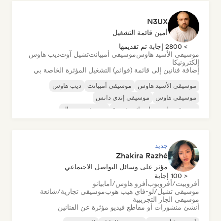
N3UX
أمين قائمة التشغيل
> 2800 إجابة تم تقديمها
موسيقى الأسيد هاوس
موسيقى أمبيانت
تشيل آوت
ديب هاوس
إلكترونيكا
إضافة فنانين إلى قائمة (قوائم) التشغيل المؤثرة الخاصة بي
موسيقى الأسيد هاوس
موسيقى أمبيانت
ديب هاوس
موسيقى هاوس
موسيقى إندي دانس
موسيقى هاوس ملوديك وتقدمية
موسيقى مينيمال
أورجانيك هاوس/داون تيمبو
جديد
Zhakira Razhé
مؤثر على وسائل التواصل الاجتماعي
< 100 إجابة
أفروبيت/أفروبوب
أفرو هاوس/أمابيانو
موسيقى تشيل/لو-فاي هيب هوب
موسيقى تجارية/شائعة
موسيقى الجاز التجريبية
أنشئ منشورات أو مقاطع فيديو مؤثرة عن الفنانين