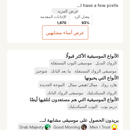
I have a few prefe...
عرض المزيد
معدل الرد
الإجابات المقدمة
1,670
93%
عرض أمناء مشابهين
الأنواع الموسيقية الأكثر قبولًا
الروك البديل
موسيقى البوب المستقلة
موسيقى الروك المستقلة
ما بعد البانك
شوجيز
الأنواع التي يحبونها
هارد روك
ميتال/هيفي ميتال
الموجة الجديدة
الروك السيكديليك
موسيقى الروك البانك
الأنواع الموسيقية التي هم مستعدون لتلقيها أيضًا
دريم بوب
البوب السيكديليك
يريدون الحصول على موسيقى مشابهة لـ...
Drab Majesty
Good Morning
Men I Trust