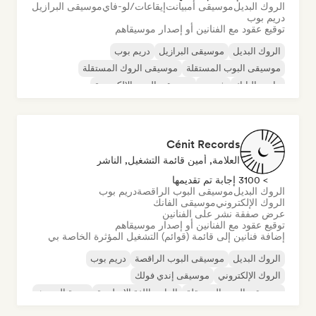
الروك البديل
موسيقى أمبيانت
إيقاعات/لو-فاي
موسيقى البرازيل
دريم بوب
توقيع عقود مع الفنانين أو إصدار موسيقاهم
الروك البديل
موسيقى البرازيل
دريم بوب
موسيقى البوب المستقلة
موسيقى الروك المستقلة
ما بعد البانك
شوجيز
موسيقى البوب الإلكترونية
Cénit Records
العلامة, أمين قائمة التشغيل, الناشر
> 3100 إجابة تم تقديمها
الروك البديل
موسيقى البوب الراقصة
دريم بوب
الروك الإلكتروني
موسيقى الفانك
عرض صفقة نشر على الفنانين
توقيع عقود مع الفنانين أو إصدار موسيقاهم
إضافة فنانين إلى قائمة (قوائم) التشغيل المؤثرة الخاصة بي
الروك البديل
موسيقى البوب الراقصة
دريم بوب
الروك الإلكتروني
موسيقى إندي فولك
موسيقى البوب المستقلة
الراب باللغة الإنجليزية
موجة السينث