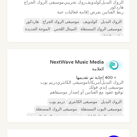
الروك البديل
كولدويف
روك تجريبي
موسيقى الروك الجراج
هاردكور
ربط الفنانين بفرص إقامة فعاليات حية
الروك البديل
كولدويف
موسيقى الروك الجراج
هاردكور
موسيقى الروك المستقلة
الميتال اللحني
الموجة الجديدة
ما بعد البانك
NextWave Music Media
العلامة
> 400 إجابة تم تقديمها
الروك البديل
أمريكانا
موسيقى الكانتري
دريم بوب
موسيقى إندي فولك
توقيع عقود مع الفنانين أو إصدار موسيقاهم
الروك البديل
موسيقى الكانتري
دريم بوب
موسيقى البوب المستقلة
موسيقى الروك المستقلة
موسيقى الروك البانك
شوجيز
موسيقى الروك السيرف