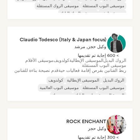
موسيقى البوب المستقلة
موسيقى الروك المستقلة
موسيقى لوفي
موسيقى الروك البانك
Claudio Todesco (Italy & Japan focus)
وكيل حجز, مرشد
> 600 إجابة تم تقديمها
الروك البديل
الموسيقى الإيطالية
كولدويف
موسيقى الأفلام
موسيقى البوب المستقلة
ربط الفنانين بفرص إقامة فعاليات حية
قدم نصيحة بناءة للفنانين
الروك البديل
الموسيقى الإيطالية
كولدويف
موسيقى البوب المستقلة
موسيقى البوب العالمية
الموجة الجديدة
ما بعد البانك
بوست روك
ROCK ENCHANT
وكيل حجز
> 300 إجابة تم تقديمها