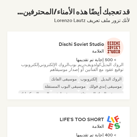
قد تعجبك أيضًا هذه الأمناء/المحترفين...
لأنك تزور ملف تعريف Lorenzo Lautz
Dischi Soviet Studio
العلامة
> 500 إجابة تم تقديمها
الروك البديل
كولدويف
دريم بوب
الروك الإلكتروني
إلكتروبوب
توقيع عقود مع الفنانين أو إصدار موسيقاهم
الروك البديل
إلكتروبوب
موسيقى الفانك
موسيقى إندي فولك
موسيقى البوب المستقلة
موسيقى الروك المستقلة
موسيقى لوفي
البوب السيكديليك
LIFE'S TOO SHORT
العلامة
> 400 إجابة تم تقديمها