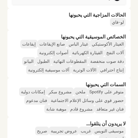
الحالات المزاجية التي يحبونها
لو-فاي
الخصائص الموسيقية التي يحبونها
الغيتار الأكوستيكي
غيتار الباس
صانع الإيقاعات
إيقاعات
آلات النفخ
القيثارة الكهربائية
أصوات إلكترونية
دقة صوت منخفضة
المقطوعات النهائية
الطبول
البيانو
إنتاج احترافي
الآلات الوترية
آلات موسيقية إلكترونية
السمات التي يحبونها
متوفر على Spotify
ملحن
مشروع مبكر
إمكانات دولية
حضور قوي على وسائل الإعلام الاجتماعية
فنان مدعوم
فنان غير متعاقد
مشروع قادم
موهبة شابة
لا يريدون أن يتلقوا...
موسيقى النويس
غريب
عروض تجريبية
صريح