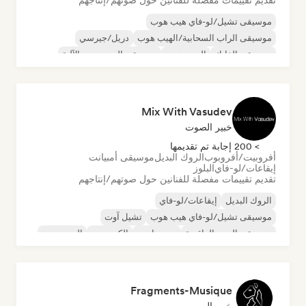
تقديم تقييمات مفصلة للفنانين حول صوتهم/إنتاجهم
موسيقى تشيل/لو-فاي هيب هوب
موسيقى الراب السحابية/الهيب هوب
دريل/جيرسي
موسيقى الفانك
الهيب هوب
موسيقى الهيب هوب الآلية
الراب باللغة الإنجليزية
الراب الفرنسي
Mix With Vasudev
خبير الصوت
> 200 إجابة تم تقديمها
أفروبيت/أفروبوب
الروك البديل
موسيقى أمبيانت
إيقاعات/لو-فاي
البلوز
تقديم تقييمات مفصلة للفنانين حول صوتهم/إنتاجهم
الروك البديل
إيقاعات/لو-فاي
موسيقى تشيل/لو-فاي هيب هوب
تشيل آوت
موسيقى البوب الراقصة
ديب هاوس
إلكتروبوب
الهيب هوب
Fragments-Musique