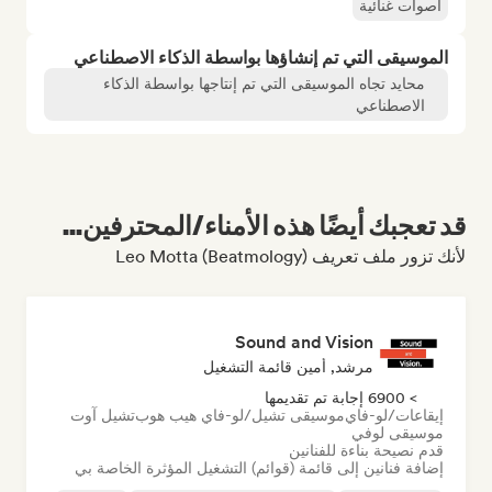
أصوات غنائية
الموسيقى التي تم إنشاؤها بواسطة الذكاء الاصطناعي
محايد تجاه الموسيقى التي تم إنتاجها بواسطة الذكاء
الاصطناعي
قد تعجبك أيضًا هذه الأمناء/المحترفين...
لأنك تزور ملف تعريف Leo Motta (Beatmology)
Sound and Vision
مرشد, أمين قائمة التشغيل
> 6900 إجابة تم تقديمها
إيقاعات/لو-فاي
موسيقى تشيل/لو-فاي هيب هوب
تشيل آوت
موسيقى لوفي
قدم نصيحة بناءة للفنانين
إضافة فنانين إلى قائمة (قوائم) التشغيل المؤثرة الخاصة بي