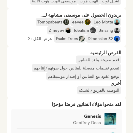
تشيل آوت
الهيب هوب
موسيقى الهيب هوب الآلية
يريدون الحصول على موسيقى مشابهة لـ...
Tomppabeats
eevee
Leo Motta
Zmeyev
Idealism
Jinsang
Dimension 32
Psalm Trees
عرض الكل +2
الفرص الرئيسية
قدم نصيحة بناءة للفنانين
تقديم تقييمات مفصلة للفنانين حول صوتهم/إنتاجهم
توقيع عقود مع الفنانين أو إصدار موسيقاهم
أخرى
التوصية بالفريق/الشبكة
لقد منحوا هؤلاء الفنانين فرصًا مؤخرًا
Genesis
Geoffrey Dean