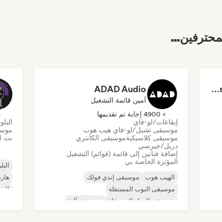
محترفين...
ADAD Audio
Dreamers Island Entertainment
أمين قائمة التشغيل
> 4900 إجابة تم تقديمها
> 0
إيقاعات/لو-فاي
البلو
موسيقى تشيل/لو-فاي هيب هوب
موسي
موسيقى كلاسيكية
موسيقى الكانتري
بث ال
دريل/جيرسي
إضافة فنانين إلى قائمة (قوائم) التشغيل
المؤثرة الخاصة بي
البلو
الهيب هوب
موسيقى إندي فولك
هارد
موسيقى البوب المستقلة
الرو
موسيقى الروك المستقلة
موسيقى آلية
روك 
موسيقى الهيب هوب الآلية