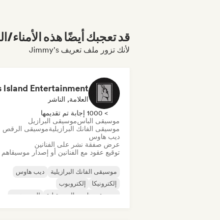
قد تعجبك أيضًا هذه الأمناء/ال
لأنك تزور ملف تعريف Jimmy's
العلامة, الناشر
> 1000 إجابة تم تقديمها
موسيقى الباس
موسيقى البرازيل
موسيقى الفانك البرازيلية
موسيقى الرقص
ديب هاوس
عرض صفقة نشر على الفنانين
توقيع عقود مع الفنانين أو إصدار موسيقاهم
موسيقى الفانك البرازيلية
ديب هاوس
إلكترونيكا
إلكتروبوب
موسيقى هاوس المستقبلية
الهيب هوب
موسيقى هاوس
تيك هاوس