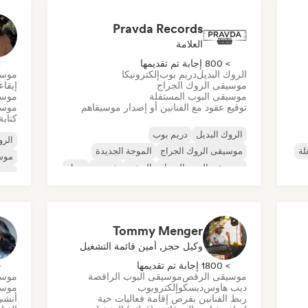
موسيقى الراب العالمية
الراب باللغة الإنجليزية
Pravda Records
العلامة
> 800 إجابة تم تقديمها
> 0
الروك البديل
دريم بوب
إلكترونيكا
موسي
موسيقى الروك الجراج
إيقا
موسيقى البوب المستقلة
موسي
توقيع عقود مع الفنانين أو إصدار موسيقاهم
موسي
كتابة
الروك البديل
دريم بوب
الرو
لة
موسيقى الروك الجراج
الموجة الجديدة
موس
موسيقى البوب السول
الريغي
شوجيز
سول
موسي
ديس
Tommy Menger
وكيل حجز, أمين قائمة التشغيل
> 1800 إجابة تم تقديمها
< 
موسيقى الرقص
موسيقى البوب الراقصة
موسي
ديب هاوس
ديسكو
إلكتروبوب
موسي
ربط الفنانين بفرص إقامة فعاليات حية
أنشئ