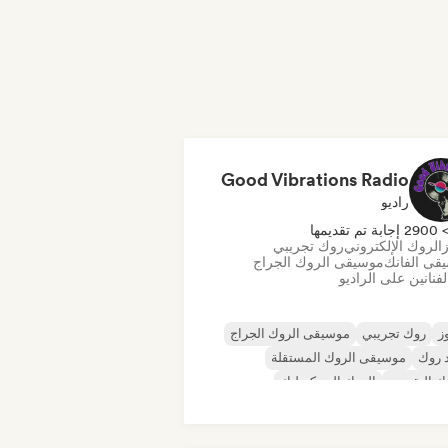
Good Vibrations Radio
راديو
290 إجابة تم تقديمها
ز
الروك الإلكتروني
روك تجريبي
قى الفانك
موسيقى الروك الجراج
فنانين على الراديو
ز
روك تجريبي
موسيقى الروك الجراج
 روك
موسيقى الروك المستقلة
ك التقدمي
الروك السيكديليك
أند رول/روك كلاسيكي