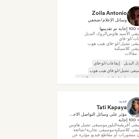
Zoila Antonio
وسائل الإعلام/صحفي
10 إجابة تم تقديمها
قى الأسيد هاوس
الروك البديل
عات/لو-فاي
قى تشيل/لو-فاي هيب هوب
قى كلاسيكية
 مقالات
ك البديل
إيقاعات/لو-فاي
يقى تشيل/لو-فاي هيب هوب
قى تجارية/شائعة
موسيقى الرقص
كو
دريم بوب
موسيقى هاوس
جديد
Tati Kapaya
مؤثر على وسائل التواصل الاجتماعي
100 إجابة
قى أفريقية
البلوز
موسيقى تشيل هاوس
قى كلاسيكية
موسيقى تجارية/شائعة
 منشورات أو مقاطع فيديو مؤثرة عن