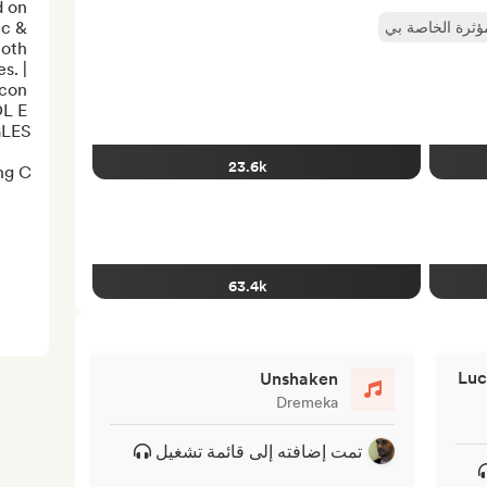
 on 
c & 
مؤثرة الخاصة بي
oth 
. | 
con 
 E 
23.6k
 C...
63.4k
Luc
Unshaken
Dremeka
تمت إضافته إلى قائمة تشغيل