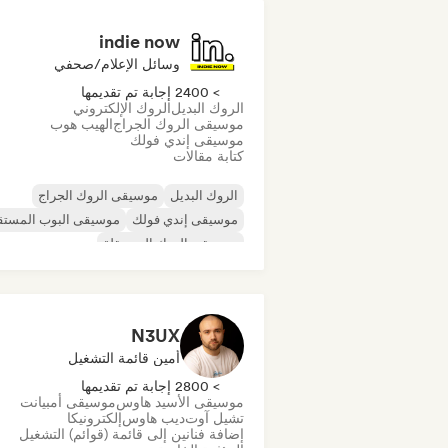
indie now
وسائل الإعلام/صحفي
> 2400 إجابة تم تقديمها
الروك البديل
الروك الإلكتروني
موسيقى الروك الجراج
الهيب هوب
موسيقى إندي فولك
كتابة مقالات
الروك البديل
موسيقى الروك الجراج
موسيقى إندي فولك
موسيقى البوب المستق
موسيقى الروك المستقلة
موسيقى الراب العالمية
ميتال/هيفي ميتال
موسيقى البوب روك
N3UX
أمين قائمة التشغيل
> 2800 إجابة تم تقديمها
موسيقى الأسيد هاوس
موسيقى أمبيانت
تشيل آوت
ديب هاوس
إلكترونيكا
إضافة فنانين إلى قائمة (قوائم) التشغيل