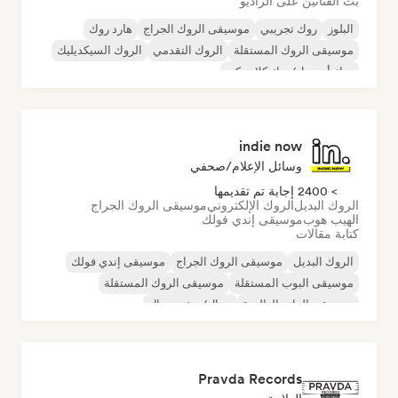
بث الفنانين على الراديو
البلوز
روك تجريبي
موسيقى الروك الجراج
هارد روك
موسيقى الروك المستقلة
الروك التقدمي
الروك السيكديليك
روك أند رول/روك كلاسيكي
indie now
وسائل الإعلام/صحفي
> 2400 إجابة تم تقديمها
الروك البديل
الروك الإلكتروني
موسيقى الروك الجراج
الهيب هوب
موسيقى إندي فولك
كتابة مقالات
الروك البديل
موسيقى الروك الجراج
موسيقى إندي فولك
موسيقى البوب المستقلة
موسيقى الروك المستقلة
موسيقى الراب العالمية
ميتال/هيفي ميتال
موسيقى البوب روك
Pravda Records