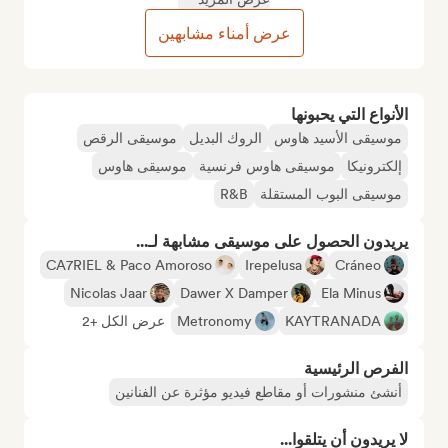
عرض أمناء مشابهين
الأنواع التي يحبونها
موسيقى الأسيد هاوس
الروك البديل
موسيقى الرقص
إلكترونيكا
موسيقى هاوس فرنسية
موسيقى هاوس
موسيقى البوب المستقلة
R&B
يريدون الحصول على موسيقى مشابهة لـ...
CA7RIEL & Paco Amoroso
Irepelusa
Cráneo
Nicolas Jaar
Dawer X Damper
Ela Minus
KAYTRANADA
Metronomy
عرض الكل +2
الفرص الرئيسية
أنشئ منشورات أو مقاطع فيديو مؤثرة عن الفنانين
لا يريدون أن يتلقوا...