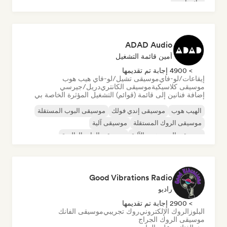
تيك هاوس
ADAD Audio
أمين قائمة التشغيل
> 4900 إجابة تم تقديمها
إيقاعات/لو-فاي
موسيقى تشيل/لو-فاي هيب هوب
موسيقى كلاسيكية
موسيقى الكانتري
دريل/جيرسي
إضافة فنانين إلى قائمة (قوائم) التشغيل المؤثرة الخاصة بي
الهيب هوب
موسيقى إندي فولك
موسيقى البوب المستقلة
موسيقى الروك المستقلة
موسيقى آلية
موسيقى الهيب هوب الآلية
موسيقى الراب العالمية
الراب باللغة الإنجليزية
Good Vibrations Radio
راديو
> 2900 إجابة تم تقديمها
البلوز
الروك الإلكتروني
روك تجريبي
موسيقى الفانك
موسيقى الروك الجراج