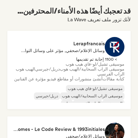
قد تعجبك أيضًا هذه الأمناء/المحترفين...
لأنك تزور ملف تعريف La Wave
Lerapfrancais
وسائل الإعلام/صحفي, مؤثر على وسائل التواصل الاجتماعي
> 1100 إجابة تم تقديمها
موسيقى تشيل/لو-فاي هيب هوب
موسيقى الراب السحابية/الهيب هوب
دريل/جيرسي
الهيب هوب
الراب الفرنسي
كتابة مقالات
أنشئ منشورات أو مقاطع فيديو مؤثرة عن الفنانين
موسيقى تشيل/لو-فاي هيب هوب
موسيقى الراب السحابية/الهيب هوب
دريل/جيرسي
الهيب هوب
الراب الفرنسي
تراب
Sandra Gomes - Le Code Review & 1993initiales
وسائل الإعلام/صحفي