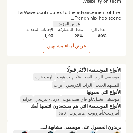
La Wave contributes to the advancement of the 
French hip-hop scene...
عرض المزيد
معدل الرد
معدل المشاركة
الإجابات المقدمة
1,193
22%
80%
عرض أمناء مشابهين
الأنواع الموسيقية الأكثر قبولًا
موسيقى الراب السحابية/الهيب هوب
الهيب هوب
المشهد الجديد
الراب الفرنسي
تراب
الأنواع التي يحبونها
موسيقى تشيل/لو-فاي هيب هوب
دريل/جيرسي
غرايم
الأنواع الموسيقية التي هم مستعدون لتلقيها أيضًا
أفروبيت/أفروبوب
هايبربوب
R&B
يريدون الحصول على موسيقى مشابهة لـ...