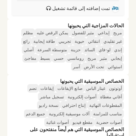
تمت إضافته إلى قائمة تشغيل
الحالات المزاجية التي يحبونها
مريح
إبداعي
مثير للفضول
يمكن الرقص عليه
مظلم
غير تقليدي
انتقائي
حيوية
تجريبي
طاقة إيجابية
رائع
إندي
لو-فاي
السائد
حزينة
متوسطة السرعة
أصلي
إيجابي
مثير
مريح
رومانسي
حسي
بسيط
مفاجئ
استوائي
تحت الأرض
آسر
الخصائص الموسيقية التي يحبونها
أوتوتون
غيتار الباس
صانع الإيقاعات
إيقاعات
تضم
أغاني مغطاة
أصوات إلكترونية
تسجيل مباشر
المقطوعات النهائية
إنتاج احترافي
نسخة راديو
مناسب للمزامنة
آلات موسيقية إلكترونية
جميع الدعم
أصوات حضرية
مقطع فيديو
أصوات غنائية
الخصائص الموسيقية التي هم أيضاً منفتحون على
استقبالها