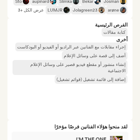
Sto
aupinard
Slimka
Bekar
Josman
arøne
Jolagreen23
LUMJR
عرض الكل +3
الفرص الرئيسية
كتابة مقالات
أخرى
إجراء مقابلات مع الفنانين عبر الراديو أو الفيديو أو البودكاست
أضف إلى قصة على وسائل الإعلام
إنشاء منشور أو مقطع فيديو قصير على وسائل الإعلام
الاجتماعية
إضافة إلى قائمة تشغيل (قوائم تشغيل)
لقد منحوا هؤلاء الفنانين فرصًا مؤخرًا
I'M THE ONE