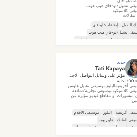
عات/لو-فاي
قى تشيل/لو-فاي هيب هوب
قى كلاسيكية
 مقالات
ك البديل
إيقاعات/لو-فاي
يقى تشيل/لو-فاي هيب هوب
قى تجارية/شائعة
موسيقى الرقص
كو
دريم بوب
موسيقى هاوس
جديد
Tati Kapaya
مؤثر على وسائل التواصل الاجتماعي
100 إجابة
قى أفريقية
البلوز
موسيقى تشيل هاوس
قى كلاسيكية
موسيقى تجارية/شائعة
 منشورات أو مقاطع فيديو مؤثرة عن
نين
قى أفريقية
البلوز
موسيقى الأفلام
يقى الفانك
هايبربوب
يقى إندي دانس
موسيقى إندي فولك
قى البوب المستقلة