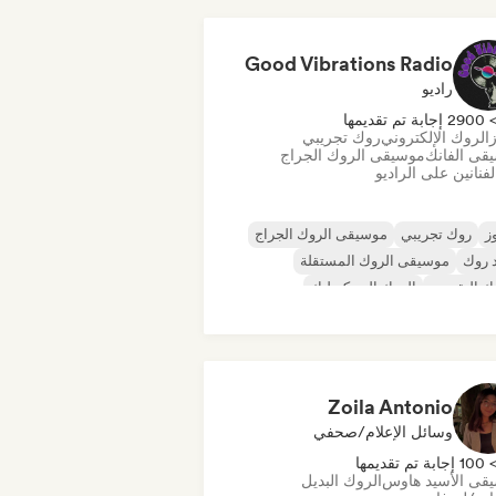
Good Vibrations Radio
راديو
290 إجابة تم تقديمها
ز
الروك الإلكتروني
روك تجريبي
قى الفانك
موسيقى الروك الجراج
فنانين على الراديو
ز
روك تجريبي
موسيقى الروك الجراج
 روك
موسيقى الروك المستقلة
ك التقدمي
الروك السيكديليك
أند رول/روك كلاسيكي
Zoila Antonio
وسائل الإعلام/صحفي
10 إجابة تم تقديمها
قى الأسيد هاوس
الروك البديل