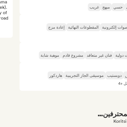
mma 
k). 
حسي
مبهج
غريب
 of 
oad.
وات إلكترونية
المقطوعات النهائية
إعادة مزج
 دولية
فنان غير متعاقد
مشروع قادم
موهبة شابة
دوبستيب
موسيقى الجاز التجريبية
هاردكور
 +4
محترفين...