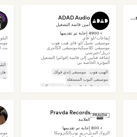
ADAD Audio
Dreamers Island Entertainment
أمين قائمة التشغيل
> 4900 إجابة تم تقديمها
> 0
إيقاعات/لو-فاي
البلو
موسيقى تشيل/لو-فاي هيب هوب
موسي
موسيقى كلاسيكية
موسيقى الكانتري
بث ال
دريل/جيرسي
إضافة فنانين إلى قائمة (قوائم) التشغيل
المؤثرة الخاصة بي
البلو
الهيب هوب
موسيقى إندي فولك
هارد
موسيقى البوب المستقلة
الرو
موسيقى الروك المستقلة
موسيقى آلية
روك 
موسيقى الهيب هوب الآلية
موسيقى الراب العالمية
الراب باللغة الإنجليزية
Pravda Records
العلامة
> 800 إجابة تم تقديمها
> 0
الروك البديل
دريم بوب
إلكترونيكا
موسي