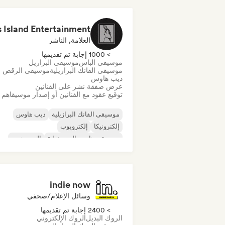
العلامة, الناشر
> 1000 إجابة تم تقديمها
موسيقى الباس
موسيقى البرازيل
موسيقى الفانك البرازيلية
موسيقى الرقص
ديب هاوس
عرض صفقة نشر على الفنانين
توقيع عقود مع الفنانين أو إصدار موسيقاهم
موسيقى الفانك البرازيلية
ديب هاوس
إلكترونيكا
إلكتروبوب
موسيقى هاوس المستقبلية
الهيب هوب
موسيقى هاوس
تيك هاوس
indie now
وسائل الإعلام/صحفي
> 2400 إجابة تم تقديمها
الروك البديل
الروك الإلكتروني