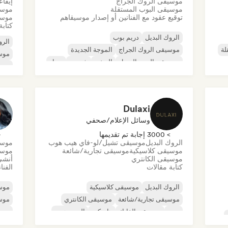
موسيقى الروك الجراج
إيقا
موسيقى البوب المستقلة
موسي
توقيع عقود مع الفنانين أو إصدار موسيقاهم
موسي
كتابة
الروك البديل
دريم بوب
الرو
لة
موسيقى الروك الجراج
الموجة الجديدة
موس
موسيقى البوب السول
الريغي
شوجيز
سول
موسي
ديس
Dulaxi
وسائل الإعلام/صحفي
> 3000 إجابة تم تقديمها
< 
الروك البديل
موسيقى تشيل/لو-فاي هيب هوب
موسي
موسيقى كلاسيكية
موسيقى تجارية/شائعة
موسي
موسيقى الكانتري
أنشئ
كتابة مقالات
الفنا
الروك البديل
موسيقى كلاسيكية
موسي
موسيقى تجارية/شائعة
موسيقى الكانتري
موس
دوب
موسيقى الفانك
هاردكور
الهيب هوب
موس
موسي