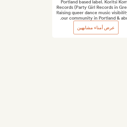
Portland based label. Koritsi Ko
Records (Party Girl Records in Gree
Raising queer dance music visibility
our community in Portland & abr
عرض أمناء مشابهين