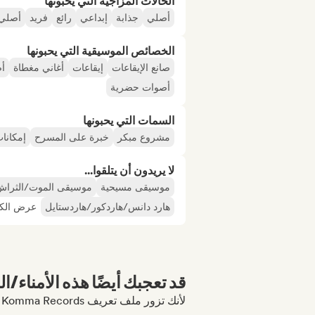
الحالات المزاجية التي يحبونها
أصلي
جذابة
إبداعي
رائع
فريد
أصلي
الخصائص الموسيقية التي يحبونها
صانع الإيقاعات
إيقاعات
أغاني مغطاة
أص
أصوات حضرية
السمات التي يحبونها
مشروع مبكر
خبرة على المسرح
إمكانات
لا يريدون أن يتلقوا...
موسيقى مسيحية
موسيقى الموت/الثراش
هارد دانس/هاردكور/هاردستايل
عرض الكل
قد تعجبك أيضًا هذه الأمناء/ال
لأنك تزور ملف تعريف Koritsi Komma Records