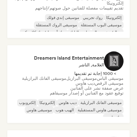
إلكترونيكا
تقديم تقييمات مفصلة للفنانين حول صوتهم/إنتاجهم
إلكترونيكا
روك تجريبي
موسيقى إندي فولك
موسيقى البوب المستقلة
موسيقى الروك المستقلة
ميتال/هيفي ميتال
ما بعد البانك
روك أند رول/روك كلاسيكي
Dreamers Island Entertainment
العلامة, الناشر
> 1000 إجابة تم تقديمها
موسيقى الباس
موسيقى البرازيل
موسيقى الفانك البرازيلية
موسيقى الرقص
ديب هاوس
عرض صفقة نشر على الفنانين
توقيع عقود مع الفنانين أو إصدار موسيقاهم
موسيقى الفانك البرازيلية
ديب هاوس
إلكترونيكا
إلكتروبوب
موسيقى هاوس المستقبلية
الهيب هوب
موسيقى هاوس
تيك هاوس