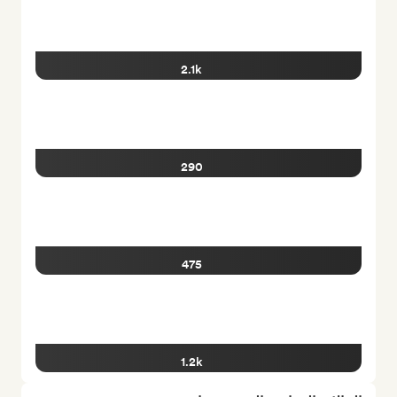
2.1k
290
475
1.2k