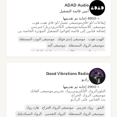
ADAD Audio
أمين قائمة التشغيل
> 4900 إجابة تم تقديمها
إيقاعات/لو-فاي
موسيقى تشيل/لو-فاي هيب هوب
موسيقى كلاسيكية
موسيقى الكانتري
دريل/جيرسي
إضافة فنانين إلى قائمة (قوائم) التشغيل المؤثرة الخاصة بي
الهيب هوب
موسيقى إندي فولك
موسيقى البوب المستقلة
موسيقى الروك المستقلة
موسيقى آلية
موسيقى الهيب هوب الآلية
موسيقى الراب العالمية
الراب باللغة الإنجليزية
Good Vibrations Radio
راديو
> 2900 إجابة تم تقديمها
البلوز
الروك الإلكتروني
روك تجريبي
موسيقى الفانك
موسيقى الروك الجراج
بث الفنانين على الراديو
البلوز
روك تجريبي
موسيقى الروك الجراج
هارد روك
موسيقى الروك المستقلة
الروك التقدمي
الروك السيكديليك