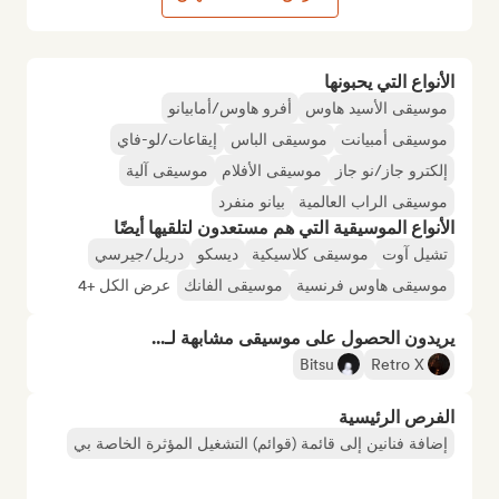
الأنواع التي يحبونها
موسيقى الأسيد هاوس
أفرو هاوس/أمابيانو
موسيقى أمبيانت
موسيقى الباس
إيقاعات/لو-فاي
إلكترو جاز/نو جاز
موسيقى الأفلام
موسيقى آلية
موسيقى الراب العالمية
بيانو منفرد
الأنواع الموسيقية التي هم مستعدون لتلقيها أيضًا
تشيل آوت
موسيقى كلاسيكية
ديسكو
دريل/جيرسي
موسيقى هاوس فرنسية
موسيقى الفانك
عرض الكل +4
يريدون الحصول على موسيقى مشابهة لـ...
Bitsu
Retro X
الفرص الرئيسية
إضافة فنانين إلى قائمة (قوائم) التشغيل المؤثرة الخاصة بي