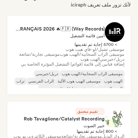
لأنك تزور ملف تعريف iciraph
RAP FRANÇAIS 2026 🔥🇫🇷 (Way Records)
أمين قائمة التشغيل
> 5700 إجابة تم تقديمها
موسيقى تشيل/لو-فاي هيب هوب
موسيقى الراب السحابية/الهيب هوب
موسيقى تجارية/شائعة
دريل/جيرسي
الهيب هوب
إضافة فنانين إلى قائمة (قوائم) التشغيل المؤثرة الخاصة بي
موسيقى الراب السحابية/الهيب هوب
دريل/جيرسي
الهيب هوب
موسيقى الهيب هوب الآلية
الراب الفرنسي
تراب
البوب الحضري
موسيقى تشيل/لو-فاي هيب هوب
تقييم متعمق
Rob Tavaglione/Catalyst Recording
خبير الصوت
> 800 إجابة تم تقديمها
الروك البديل
موسيقى تجارية/شائعة
موسيقى الكانتري
دريم بوب