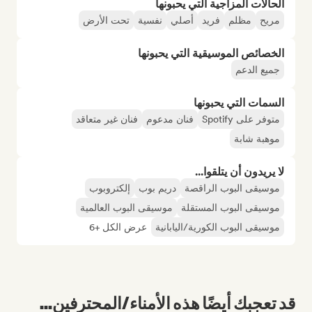
الحالات المزاجية التي يحبونها
مريح
مظلم
فريد
أصلي
نفسية
تحت الأرض
الخصائص الموسيقية التي يحبونها
جميع الدعم
السمات التي يحبونها
متوفر على Spotify
فنان مدعوم
فنان غير متعاقد
موهبة شابة
لا يريدون أن يتلقوا...
موسيقى البوب الراقصة
دريم بوب
إلكتروبوب
موسيقى البوب المستقلة
موسيقى البوب العالمية
موسيقى البوب الكورية/اليابانية
عرض الكل +6
قد تعجبك أيضًا هذه الأمناء/المحترفين...