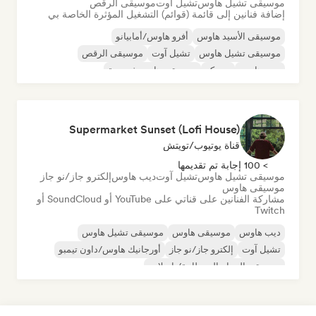
موسيقى تشيل هاوس
تشيل آوت
موسيقى الرقص
إضافة فنانين إلى قائمة (قوائم) التشغيل المؤثرة الخاصة بي
موسيقى الأسيد هاوس
أفرو هاوس/أمابيانو
موسيقى تشيل هاوس
تشيل آوت
موسيقى الرقص
ديب هاوس
ديسكو
موسيقى هاوس فرنسية
Supermarket Sunset (Lofi House)
قناة يوتيوب/تويتش
> 100 إجابة تم تقديمها
موسيقى تشيل هاوس
تشيل آوت
ديب هاوس
إلكترو جاز/نو جاز
موسيقى هاوس
مشاركة الفنانين على قناتي على YouTube أو SoundCloud أو
Twitch
ديب هاوس
موسيقى هاوس
موسيقى تشيل هاوس
تشيل آوت
إلكترو جاز/نو جاز
أورجانيك هاوس/داون تيمبو
موسيقى الجراج البريطانية/باسلاين