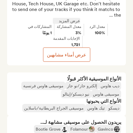
House, Tech House, UK Garage etc. Don't hesitate 
to send one of your tracks if you think it matchs to 
the ...
عرض المزيد
معدل الرد
معدل المشاركة
المشاركات في
100%
3%
1 يومًا
الإجابات المقدمة
1,721
عرض أمناء مشابهين
الأنواع الموسيقية الأكثر قبولًا
ديب هاوس
إلكترو جاز/نو جاز
موسيقى هاوس فرنسية
موسيقى هاوس
نيو ديسكو/إيتالو
الأنواع التي يحبونها
ديسكو
تيك هاوس
موسيقى الجراج البريطانية/باسلاين
يريدون الحصول على موسيقى مشابهة لـ...
Bootie Grove
Folamour
Gavinco