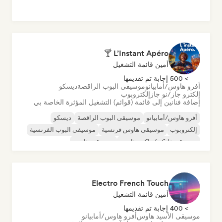
L’Instant Apéro 🍸
أمين قائمة التشغيل
> 500 إجابة تم تقديمها
أفرو هاوس/أمابيانو
موسيقى البوب الراقصة
ديسكو
إلكترو جاز/نو جاز
إلكتروبوب
إضافة فنانين إلى قائمة (قوائم) التشغيل المؤثرة الخاصة بي
أفرو هاوس/أمابيانو
موسيقى البوب الراقصة
ديسكو
إلكتروبوب
موسيقى هاوس فرنسية
موسيقى البوب الفرنسية
موسيقى فانكي/جاكين هاوس
موسيقى هاوس
Electro French Touch
أمين قائمة التشغيل
> 400 إجابة تم تقديمها
موسيقى الأسيد هاوس
أفرو هاوس/أمابيانو