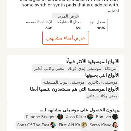
some synth or synth pads that are added with 
tast...
عرض المزيد
معدل الرد
معدل المشاركة
الإجابات المقدمة
332
5%
96%
عرض أمناء مشابهين
الأنواع الموسيقية الأكثر قبولًا
أمريكانا
موسيقى إندي فولك
مغني وكاتب أغاني
الأنواع التي يحبونها
موسيقى الكانتري
موسيقى البوب المستقلة
الأنواع الموسيقية التي هم مستعدون لتلقيها أيضًا
مغني وكاتب أغاني
يريدون الحصول على موسيقى مشابهة لـ...
Phoebe Bridgers
Josh Ritter
Bon Iver
Sons Of The East
First Aid Kit
Sarah Klang