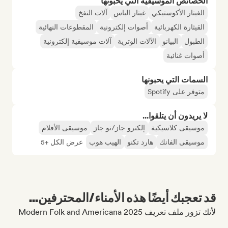
الخصائص الموسيقية التي يحبونها
الغيتار الأكوستيكي
غيتار الباس
آلات النفخ
القيثارة الكهربائية
أصوات إلكترونية
المقطوعات النهائية
الطبول
البيانو
الآلات الوترية
آلات موسيقية إلكترونية
أصوات غنائية
السمات التي يحبونها
متوفر على Spotify
لا يريدون أن يتلقوا...
موسيقى كلاسيكية
إلكترو جاز/نو جاز
موسيقى الأفلام
موسيقى الفانك
هارد تكنو
الهيب هوب
عرض الكل +5
قد تعجبك أيضًا هذه الأمناء/المحترفين...
لأنك تزور ملف تعريف Modern Folk and Americana 2025