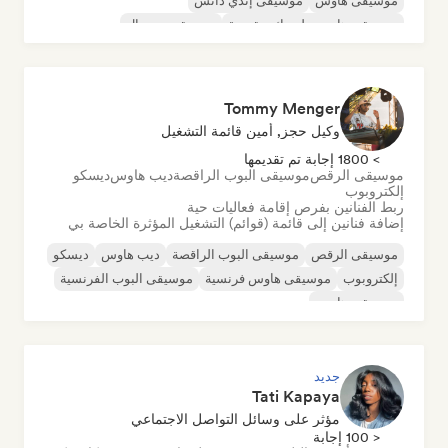
موسيقى هاوس
موسيقى إندي دانس
موسيقى هاوس ملوديك وتقدمية
موسيقى مينيمال
أورجانيك هاوس/داون تيمبو
Tommy Menger
وكيل حجز, أمين قائمة التشغيل
> 1800 إجابة تم تقديمها
موسيقى الرقص
موسيقى البوب الراقصة
ديب هاوس
ديسكو
إلكتروبوب
ربط الفنانين بفرص إقامة فعاليات حية
إضافة فنانين إلى قائمة (قوائم) التشغيل المؤثرة الخاصة بي
موسيقى الرقص
موسيقى البوب الراقصة
ديب هاوس
ديسكو
إلكتروبوب
موسيقى هاوس فرنسية
موسيقى البوب الفرنسية
موسيقى هاوس
جديد
Tati Kapaya
مؤثر على وسائل التواصل الاجتماعي
< 100 إجابة