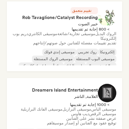
تقييم متعمق
Rob Tavaglione/Catalyst Recording
خبير الصوت
> 800 إجابة تم تقديمها
الروك البديل
موسيقى تجارية/شائعة
موسيقى الكانتري
دريم بوب
إلكترونيكا
تقديم تقييمات مفصلة للفنانين حول صوتهم/إنتاجهم
إلكترونيكا
روك تجريبي
موسيقى إندي فولك
موسيقى البوب المستقلة
موسيقى الروك المستقلة
ميتال/هيفي ميتال
ما بعد البانك
روك أند رول/روك كلاسيكي
Dreamers Island Entertainment
العلامة, الناشر
> 1000 إجابة تم تقديمها
موسيقى الباس
موسيقى البرازيل
موسيقى الفانك البرازيلية
موسيقى الرقص
ديب هاوس
عرض صفقة نشر على الفنانين
توقيع عقود مع الفنانين أو إصدار موسيقاهم