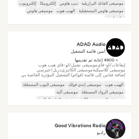
موسيقى الفانك البرازيلية
ديب هاوس
إلكترونيكا
إلكتروبوب
موسيقى هاوس المستقبلية
الهيب هوب
موسيقى هاوس
تيك هاوس
ADAD Audio
أمين قائمة التشغيل
> 4900 إجابة تم تقديمها
إيقاعات/لو-فاي
موسيقى تشيل/لو-فاي هيب هوب
موسيقى كلاسيكية
موسيقى الكانتري
دريل/جيرسي
إضافة فنانين إلى قائمة (قوائم) التشغيل المؤثرة الخاصة بي
الهيب هوب
موسيقى إندي فولك
موسيقى البوب المستقلة
موسيقى الروك المستقلة
موسيقى آلية
موسيقى الهيب هوب الآلية
موسيقى الراب العالمية
الراب باللغة الإنجليزية
Good Vibrations Radio
راديو