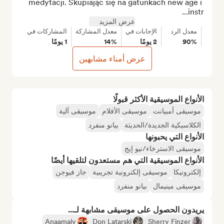
medytacji. Skupiając się na gatunkach new age i 
instr...
عرض المزيد
معدل الرد
الإجابات في
معدل المشاركة
المشاركات في
90%
2 يومًا
14%
1 يومًا
عرض أمناء مشابهين
الأنواع الموسيقية الأكثر قبولًا
موسيقى أمبيانت
موسيقى الأفلام
موسيقى آلية
الكلاسيكية الجديدة/الحديثة
بيانو منفرد
الأنواع التي يحبونها
موسيقى الاسترخاء/نيو إيج
الأنواع الموسيقية التي هم مستعدون لتلقيها أيضًا
إلكترونيكا
موسيقى إلكترونية تجريبية
جاز فيوجن
موسيقى مينيمال
بيانو منفرد
يريدون الحصول على موسيقى مشابهة لـ...
Anaamaly
Don Latarski
Sherry Finzer