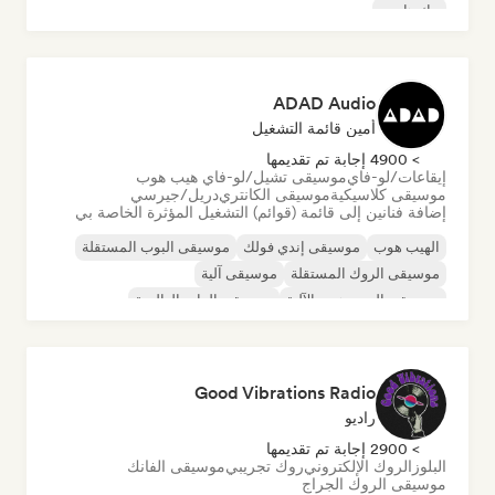
تيك هاوس
ADAD Audio
أمين قائمة التشغيل
> 4900 إجابة تم تقديمها
إيقاعات/لو-فاي
موسيقى تشيل/لو-فاي هيب هوب
موسيقى كلاسيكية
موسيقى الكانتري
دريل/جيرسي
إضافة فنانين إلى قائمة (قوائم) التشغيل المؤثرة الخاصة بي
الهيب هوب
موسيقى إندي فولك
موسيقى البوب المستقلة
موسيقى الروك المستقلة
موسيقى آلية
موسيقى الهيب هوب الآلية
موسيقى الراب العالمية
الراب باللغة الإنجليزية
Good Vibrations Radio
راديو
> 2900 إجابة تم تقديمها
البلوز
الروك الإلكتروني
روك تجريبي
موسيقى الفانك
موسيقى الروك الجراج