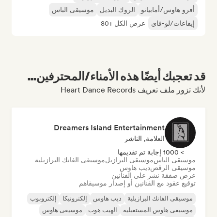
أفرو هاوس/أمابيانو
الروك البديل
موسيقى الباس
إيقاعات/لو-فاي
عرض الكل +80
قد تعجبك أيضًا هذه الأمناء/المحترفين...
لأنك تزور ملف تعريف Heart Dance Records
Dreamers Island Entertainment
العلامة, الناشر
> 1000 إجابة تم تقديمها
موسيقى الباس
موسيقى البرازيل
موسيقى الفانك البرازيلية
موسيقى الرقص
ديب هاوس
عرض صفقة نشر على الفنانين
توقيع عقود مع الفنانين أو إصدار موسيقاهم
موسيقى الفانك البرازيلية
ديب هاوس
إلكترونيكا
إلكتروبوب
موسيقى هاوس المستقبلية
الهيب هوب
موسيقى هاوس