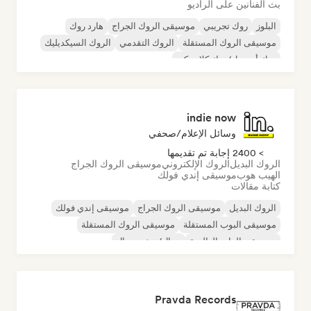
بث الفنانين على الراديو
البلوز
روك تجريبي
موسيقى الروك الجراج
هارد روك
موسيقى الروك المستقلة
الروك التقدمي
الروك السيكديليك
روك أند رول/روك كلاسيكي
indie now
وسائل الإعلام/صحفي
> 2400 إجابة تم تقديمها
الروك البديل
الروك الإلكتروني
موسيقى الروك الجراج
الهيب هوب
موسيقى إندي فولك
كتابة مقالات
الروك البديل
موسيقى الروك الجراج
موسيقى إندي فولك
موسيقى البوب المستقلة
موسيقى الروك المستقلة
موسيقى الراب العالمية
ميتال/هيفي ميتال
موسيقى البوب روك
Pravda Records