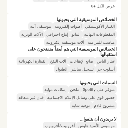
عرض الكل +8
الخصائص الموسيقية التي يحبونها
الغيتار الأكوستيكي
أصوات إلكترونية
موسيقى آلية
المقطوعات النهائية
البيانو
إنتاج احترافي
الآلات الوترية
مناسب للمزامنة
آلات موسيقية إلكترونية
الخصائص الموسيقية التي هم أيضاً منفتحون على
استقبالها
غيتار الباس
صانع الإيقاعات
آلات النفخ
القيثارة الكهربائية
أسلوب حر
تسجيل مباشر
الطبول
السمات التي يحبونها
متوفر على Spotify
ملحن
إمكانات دولية
حضور قوي على وسائل الإعلام الاجتماعية
فنان غير متعاقد
مشروع قادم
موهبة شابة
لا يريدون أن يتلقوا...
موسيقى الأسيد هاوس
أفروبيت/أفروبوب