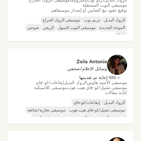
الروك البديل
دريم بوب
إلكترونيكا
موسيقى الروك الجراج
موسيقى البوب المستقلة
توقيع عقود مع الفنانين أو إصدار موسيقاهم
الروك البديل
دريم بوب
موسيقى الروك الجراج
الموجة الجديدة
موسيقى البوب السول
الريغي
شوجيز
سول
Zoila Antonio
وسائل الإعلام/صحفي
> 100 إجابة تم تقديمها
موسيقى الأسيد هاوس
الروك البديل
إيقاعات/لو-فاي
موسيقى تشيل/لو-فاي هيب هوب
موسيقى كلاسيكية
كتابة مقالات
الروك البديل
إيقاعات/لو-فاي
موسيقى تشيل/لو-فاي هيب هوب
موسيقى تجارية/شائعة
موسيقى الرقص
ديسكو
دريم بوب
موسيقى هاوس