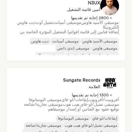
N3UX
أمين قائمة التشغيل
> 2800 إجابة تم تقديمها
موسيقى الأسيد هاوس
موسيقى أمبيانت
تشيل آوت
ديب هاوس
إلكترونيكا
إضافة فنانين إلى قائمة (قوائم) التشغيل المؤثرة الخاصة بي
موسيقى الأسيد هاوس
موسيقى أمبيانت
ديب هاوس
موسيقى هاوس
موسيقى إندي دانس
موسيقى هاوس ملوديك وتقدمية
موسيقى مينيمال
أورجانيك هاوس/داون تيمبو
Sungate Records
العلامة
> 1300 إجابة تم تقديمها
أفروبيت/أفروبوب
إيقاعات/لو-فاي
موسيقى البوسانوفا
موسيقى تشيل/لو-فاي هيب هوب
موسيقى تجارية/شائعة
توقيع عقود مع الفنانين أو إصدار موسيقاهم
إيقاعات/لو-فاي
موسيقى البوسانوفا
موسيقى تشيل/لو-فاي هيب هوب
موسيقى تجارية/شائعة