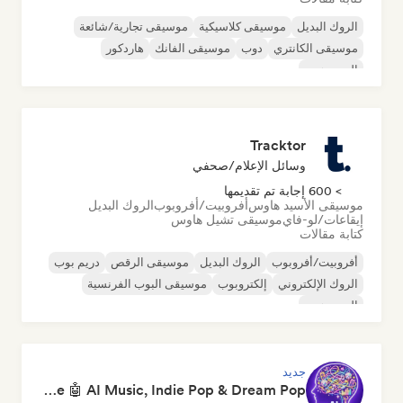
الروك البديل
موسيقى كلاسيكية
موسيقى تجارية/شائعة
موسيقى الكانتري
دوب
موسيقى الفانك
هاردكور
الهيب هوب
Tracktor
وسائل الإعلام/صحفي
> 600 إجابة تم تقديمها
موسيقى الأسيد هاوس
أفروبيت/أفروبوب
الروك البديل
إيقاعات/لو-فاي
موسيقى تشيل هاوس
كتابة مقالات
أفروبيت/أفروبوب
الروك البديل
موسيقى الرقص
دريم بوب
الروك الإلكتروني
إلكتروبوب
موسيقى البوب الفرنسية
الهيب هوب
جديد
Pop Machine Mode 🤖 AI Music, Indie Pop & Dream Pop