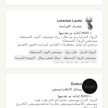
موسيقى الدانسهول
موسيقى البوب الراقصة
الهيب هوب
موسيقى البوب السول
Lorenzo Lautz
مشرف المزامنة
> 1600 إجابة تم تقديمها
الروك البديل
دريم بوب
هارد روك
موسيقى البوب المستقلة
موسيقى الروك المستقلة
ترخيص أو تمثيل مقطوعات الفنانين لمزامنة الصور/الفيديو
الروك البديل
هارد روك
موسيقى البوب المستقلة
موسيقى الروك المستقلة
ميتال/هيفي ميتال
الموجة الجديدة
ما بعد البانك
الروك السيكديليك
Dulaxi
وسائل الإعلام/صحفي
> 3000 إجابة تم تقديمها
الروك البديل
موسيقى تشيل/لو-فاي هيب هوب
موسيقى كلاسيكية
موسيقى تجارية/شائعة
موسيقى الكانتري
كتابة مقالات