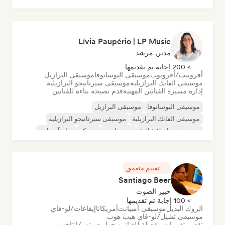
Lívia Paupério | LP Music
مدير, مرشد
> 200 إجابة تم تقديمها
أفروبيت/أفروبوب
موسيقى البوسانوفا
موسيقى البرازيل
موسيقى الفانك البرازيلية
موسيقى سيرتانيجو البرازيلية
إدارة مسيرة الفنانين المهنية
قدم نصيحة بناءة للفنانين
موسيقى البوسانوفا
موسيقى البرازيل
موسيقى الفانك البرازيلية
موسيقى سيرتانيجو البرازيلية
موسيقى تجارية/شائعة
ديب هاوس
ديسكو
درام آند باس
تقييم متعمق
Santiago Beer
خبير الصوت
> 100 إجابة تم تقديمها
الروك البديل
موسيقى أمبيانت
أمريكانا
إيقاعات/لو-فاي
موسيقى تشيل/لو-فاي هيب هوب
تقديم تقييمات مفصلة للفنانين حول صوتهم/إنتاجهم