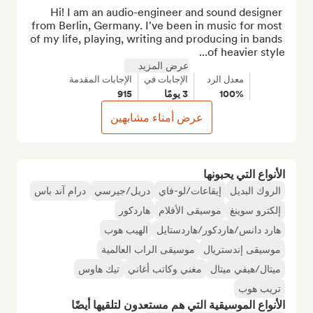
Hi! I am an audio-engineer and sound designer 
from Berlin, Germany. I've been in music for most 
of my life, playing, writing and producing in bands 
of heavier style...
عرض المزيد
معدل الرد
الإجابات في
الإجابات المقدمة
100%
3 يومًا
915
عرض أمناء مشابهين
الأنواع التي يحبونها
الروك البديل
إيقاعات/لو-فاي
دريل/جيرسي
درام آند باس
إلكترو سوينغ
موسيقى الأفلام
هاردكور
هارد دانس/هاردكور/هاردستايل
الهيب هوب
موسيقى إندستريال
موسيقى الراب العالمية
ميتال/هيفي ميتال
مغني وكاتب أغاني
تيك هاوس
تريب هوب
الأنواع الموسيقية التي هم مستعدون لتلقيها أيضًا