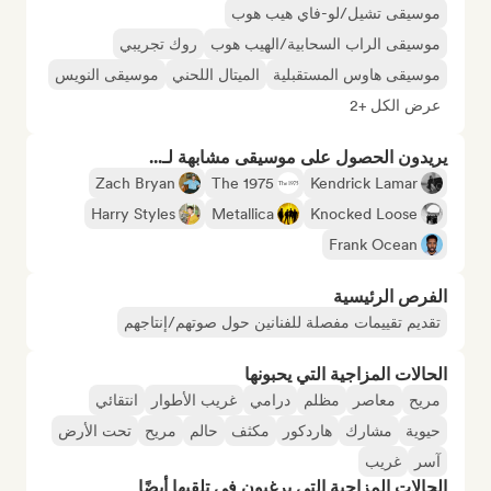
موسيقى تشيل/لو-فاي هيب هوب
موسيقى الراب السحابية/الهيب هوب
روك تجريبي
موسيقى هاوس المستقبلية
الميتال اللحني
موسيقى النويس
عرض الكل +2
يريدون الحصول على موسيقى مشابهة لـ...
Zach Bryan
The 1975
Kendrick Lamar
Harry Styles
Metallica
Knocked Loose
Frank Ocean
الفرص الرئيسية
تقديم تقييمات مفصلة للفنانين حول صوتهم/إنتاجهم
الحالات المزاجية التي يحبونها
مريح
معاصر
مظلم
درامي
غريب الأطوار
انتقائي
حيوية
مشارك
هاردكور
مكثف
حالم
مريح
تحت الأرض
آسر
غريب
الحالات المزاجية التي يرغبون في تلقيها أيضًا