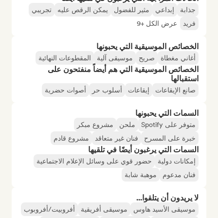
جذابة
إبداعي
مثير للفضول
يمكن الرقص عليه
تجريبي
فريد
عرض الكل +9
الخصائص الموسيقية التي يحبونها
أغاني مغطاة
صريح
موسيقى آلية
المقطوعات النهائية
الخصائص الموسيقية التي هم أيضاً منفتحون على
استقبالها
صانع الإيقاعات
إيقاعات
أسلوب حر
أصوات حضرية
السمات التي يحبونها
متوفر على Spotify
ملحن
مشروع مبكر
خبرة على المسرح
فنان غير متعاقد
مشروع قادم
السمات التي يرغبون أيضًا في تلقيها
إمكانات دولية
حضور قوي على وسائل الإعلام الاجتماعية
فنان مدعوم
موهبة شابة
لا يريدون أن يتلقوا...
موسيقى الأسيد هاوس
موسيقى أفريقية
أفروبيت/أفروبوب