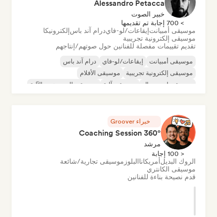
Alessandro Petacca
خبير الصوت
> 700 إجابة تم تقديمها
موسيقى أمبيانت
إيقاعات/لو-فاي
درام آند باس
إلكترونيكا
موسيقى إلكترونية تجريبية
تقديم تقييمات مفصلة للفنانين حول صوتهم/إنتاجهم
موسيقى أمبيانت
إيقاعات/لو-فاي
درام آند باس
موسيقى إلكترونية تجريبية
موسيقى الأفلام
موسيقى إندستريال
موسيقى آلية
موسيقى الهيب هوب الآلية
خبراء Groover
360° Coaching Session
مرشد
< 100 إجابة
الروك البديل
أمريكانا
البلوز
موسيقى تجارية/شائعة
موسيقى الكانتري
قدم نصيحة بناءة للفنانين