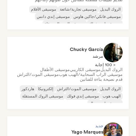
الروك البديل
موسيقى تجارية/شائعة
موسيقى الأفلام
موسيقى فانكي/جاكين هاوس
موسيقى إندي دانس
موسيقى إندي فولك
موسيقى البوب المستقلة
موسيقى الروك المستقلة
Chucky García
مرشد
< 100 إجابة
الروك البديل
موسيقى الكاريبي
موسيقى الأطفال
موسيقى الراب السحابية/الهيب هوب
موسيقى الموت/الثراش
قدم نصيحة بناءة للفنانين
الروك البديل
موسيقى الموت/الثراش
إلكترونيكا
هاردكور
الهيب هوب
موسيقى إندي فولك
موسيقى الروك المستقلة
موسيقى إندستريال
جديد
Yago Marques