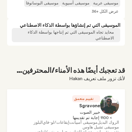
موسيقى عربية
موسيقى آسيوية
موسيقى البوسانوفا
عرض الكل +36
الموسيقى التي تم إنشاؤها بواسطة الذكاء الاصطناعي
محايد تجاه الموسيقى التي تم إنتاجها بواسطة الذكاء
الاصطناعي
قد تعجبك أيضًا هذه الأمناء/المحترفين...
لأنك تزور ملف تعريف Hakan
تقييم متعمق
Sgravone
خبير الصوت
> 1100 إجابة تم تقديمها
الروك البديل
موسيقى أمبيانت
إيقاعات/لو-فاي
البلوز
موسيقى تشيل هاوس
تقديم تقييمات مفصلة للفنانين حول صوتهم/إنتاجهم