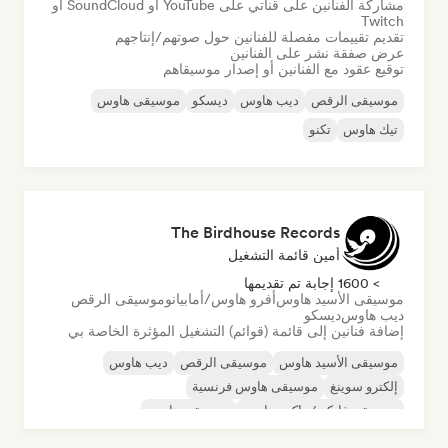
مشاركة الفنانين على قناتي على YouTube أو SoundCloud أو
Twitch
تقديم تقييمات مفصلة للفنانين حول صوتهم/إنتاجهم
عرض صفقة نشر على الفنانين
توقيع عقود مع الفنانين أو إصدار موسيقاهم
موسيقى الرقص
ديب هاوس
ديسكو
موسيقى هاوس
تيك هاوس
تكنو
The Birdhouse Records
أمين قائمة التشغيل
> 1600 إجابة تم تقديمها
موسيقى الأسيد هاوس
أفرو هاوس/أمابيانو
موسيقى الرقص
ديب هاوس
ديسكو
إضافة فنانين إلى قائمة (قوائم) التشغيل المؤثرة الخاصة بي
موسيقى الأسيد هاوس
موسيقى الرقص
ديب هاوس
إلكترو سوينغ
موسيقى هاوس فرنسية
موسيقى فانكي/جاكين هاوس
موسيقى هاوس
نيو ديسكو/إيتالو