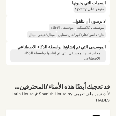
السمات التي يحبونها
متوفر على Spotify
لا يريدون أن يتلقوا...
موسيقى كلاسيكية
موسيقى الأفلام
هارد دانس/هاردكور/هاردستايل
ميتال/هيفي ميتال
الموسيقى التي تم إنشاؤها بواسطة الذكاء الاصطناعي
محايد تجاه الموسيقى التي تم إنتاجها بواسطة الذكاء
الاصطناعي
قد تعجبك أيضًا هذه الأمناء/المحترفين...
لأنك تزور ملف تعريف Latin House 🌶 Spanish House by
HADES