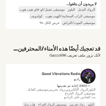
لا يريدون أن يتلقوا...
الروك البديل
البلوز
موسيقى تشيل/لو-فاي هيب هوب
موسيقى الراب السحابية/الهيب هوب
كولدويف
موسيقى الموت/الثراش
عرض الكل +11
قد تعجبك أيضًا هذه الأمناء/المحترفين...
لأنك تزور ملف تعريف Gazzz696
Good Vibrations Radio
راديو
> 2900 إجابة تم تقديمها
البلوز
الروك الإلكتروني
روك تجريبي
موسيقى الفانك
موسيقى الروك الجراج
بث الفنانين على الراديو
البلوز
روك تجريبي
موسيقى الروك الجراج
هارد روك