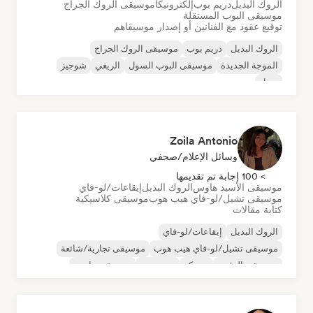
الروك البديل
دريم بوب
إلكترونيكا
موسيقى الروك الجراج
موسيقى البوب المستقلة
توقيع عقود مع الفنانين أو إصدار موسيقاهم
الروك البديل
دريم بوب
موسيقى الروك الجراج
الموجة الجديدة
موسيقى البوب السول
الريغي
شوجيز
سول
Zoila Antonio
وسائل الإعلام/صحفي
> 100 إجابة تم تقديمها
موسيقى الأسيد هاوس
الروك البديل
إيقاعات/لو-فاي
موسيقى تشيل/لو-فاي هيب هوب
موسيقى كلاسيكية
كتابة مقالات
الروك البديل
إيقاعات/لو-فاي
موسيقى تشيل/لو-فاي هيب هوب
موسيقى تجارية/شائعة
موسيقى الرقص
ديسكو
دريم بوب
موسيقى هاوس