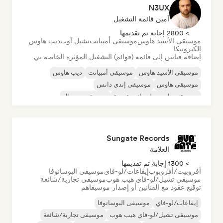
N3UX
أمين قائمة التشغيل
> 2800 إجابة تم تقديمها
موسيقى الأسيد هاوس
موسيقى أمبيانت
تشيل آوت
ديب هاوس
إلكترونيكا
إضافة فنانين إلى قائمة (قوائم) التشغيل المؤثرة الخاصة بي
موسيقى الأسيد هاوس
موسيقى أمبيانت
ديب هاوس
موسيقى هاوس
موسيقى إندي دانس
موسيقى هاوس ملوديك وتقدمية
موسيقى مينيمال
أورجانيك هاوس/داون تيمبو
Sungate Records
العلامة
> 1300 إجابة تم تقديمها
أفروبيت/أفروبوب
إيقاعات/لو-فاي
موسيقى البوسانوفا
موسيقى تشيل/لو-فاي هيب هوب
موسيقى تجارية/شائعة
توقيع عقود مع الفنانين أو إصدار موسيقاهم
إيقاعات/لو-فاي
موسيقى البوسانوفا
موسيقى تشيل/لو-فاي هيب هوب
موسيقى تجارية/شائعة