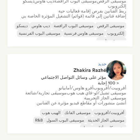
موسيقى الرقص
موسيقى البوب الراقصة
ديب هاوس
ديسكو
إلكتروبوب
ربط الفنانين بفرص إقامة فعاليات حية
إضافة فنانين إلى قائمة (قوائم) التشغيل المؤثرة الخاصة بي
موسيقى الرقص
موسيقى البوب الراقصة
ديب هاوس
ديسكو
إلكتروبوب
موسيقى هاوس فرنسية
موسيقى البوب الفرنسية
موسيقى هاوس
جديد
Zhakira Razhé
مؤثر على وسائل التواصل الاجتماعي
< 100 إجابة
أفروبيت/أفروبوب
أفرو هاوس/أمابيانو
موسيقى تشيل/لو-فاي هيب هوب
موسيقى تجارية/شائعة
موسيقى الجاز التجريبية
أنشئ منشورات أو مقاطع فيديو مؤثرة عن الفنانين
أفروبيت/أفروبوب
موسيقى الفانك
الهيب هوب
موسيقى الجاز الحديثة
موسيقى البوب السول
R&B
مغني وكاتب أغاني
سول