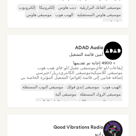
موسيقى الفانك البرازيلية
ديب هاوس
إلكترونيكا
إلكتروبوب
موسيقى هاوس المستقبلية
الهيب هوب
موسيقى هاوس
تيك هاوس
ADAD Audio
أمين قائمة التشغيل
> 4900 إجابة تم تقديمها
إيقاعات/لو-فاي
موسيقى تشيل/لو-فاي هيب هوب
موسيقى كلاسيكية
موسيقى الكانتري
دريل/جيرسي
إضافة فنانين إلى قائمة (قوائم) التشغيل المؤثرة الخاصة بي
الهيب هوب
موسيقى إندي فولك
موسيقى البوب المستقلة
موسيقى الروك المستقلة
موسيقى آلية
موسيقى الهيب هوب الآلية
موسيقى الراب العالمية
الراب باللغة الإنجليزية
Good Vibrations Radio
راديو