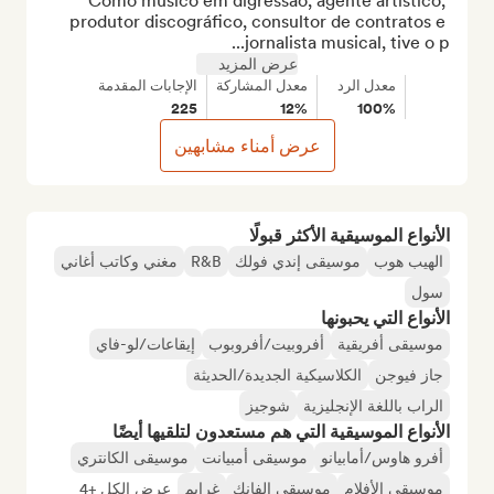
Como músico em digressão, agente artístico, 
produtor discográfico, consultor de contratos e 
jornalista musical, tive o p...
عرض المزيد
معدل الرد
معدل المشاركة
الإجابات المقدمة
225
12%
100%
عرض أمناء مشابهين
الأنواع الموسيقية الأكثر قبولًا
الهيب هوب
موسيقى إندي فولك
R&B
مغني وكاتب أغاني
سول
الأنواع التي يحبونها
موسيقى أفريقية
أفروبيت/أفروبوب
إيقاعات/لو-فاي
جاز فيوجن
الكلاسيكية الجديدة/الحديثة
الراب باللغة الإنجليزية
شوجيز
الأنواع الموسيقية التي هم مستعدون لتلقيها أيضًا
أفرو هاوس/أمابيانو
موسيقى أمبيانت
موسيقى الكانتري
موسيقى الأفلام
موسيقى الفانك
غرايم
عرض الكل +4