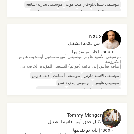
موسيقى تشيل/لو-فاي هيب هوب
موسيقى تجارية/شائعة
موسيقى الرقص
ديسكو
دريم بوب
موسيقى هاوس
N3UX
أمين قائمة التشغيل
> 2800 إجابة تم تقديمها
موسيقى الأسيد هاوس
موسيقى أمبيانت
تشيل آوت
ديب هاوس
إلكترونيكا
إضافة فنانين إلى قائمة (قوائم) التشغيل المؤثرة الخاصة بي
موسيقى الأسيد هاوس
موسيقى أمبيانت
ديب هاوس
موسيقى هاوس
موسيقى إندي دانس
موسيقى هاوس ملوديك وتقدمية
موسيقى مينيمال
أورجانيك هاوس/داون تيمبو
Tommy Menger
وكيل حجز, أمين قائمة التشغيل
> 1800 إجابة تم تقديمها