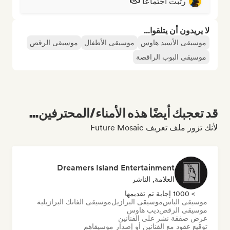
رتبت اجتماعًا
لا يريدون أن يتلقوا...
موسيقى الأسيد هاوس
موسيقى الأطفال
موسيقى الرقص
موسيقى البوب الراقصة
قد تعجبك أيضًا هذه الأمناء/المحترفين...
لأنك تزور ملف تعريف Future Mosaic
Dreamers Island Entertainment
العلامة, الناشر
> 1000 إجابة تم تقديمها
موسيقى الباس
موسيقى البرازيل
موسيقى الفانك البرازيلية
موسيقى الرقص
ديب هاوس
عرض صفقة نشر على الفنانين
توقيع عقود مع الفنانين أو إصدار موسيقاهم