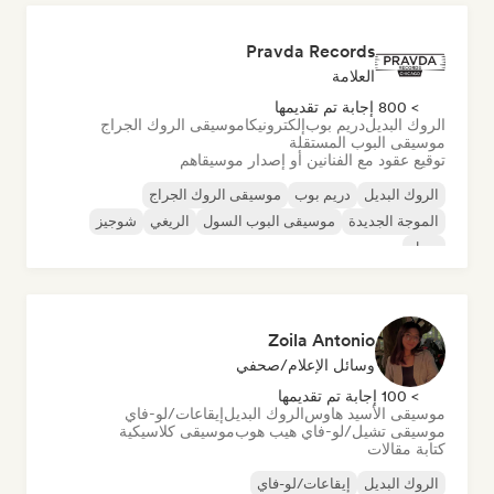
Pravda Records
العلامة
> 800 إجابة تم تقديمها
الروك البديل
دريم بوب
إلكترونيكا
موسيقى الروك الجراج
موسيقى البوب المستقلة
توقيع عقود مع الفنانين أو إصدار موسيقاهم
الروك البديل
دريم بوب
موسيقى الروك الجراج
الموجة الجديدة
موسيقى البوب السول
الريغي
شوجيز
سول
Zoila Antonio
وسائل الإعلام/صحفي
> 100 إجابة تم تقديمها
موسيقى الأسيد هاوس
الروك البديل
إيقاعات/لو-فاي
موسيقى تشيل/لو-فاي هيب هوب
موسيقى كلاسيكية
كتابة مقالات
الروك البديل
إيقاعات/لو-فاي