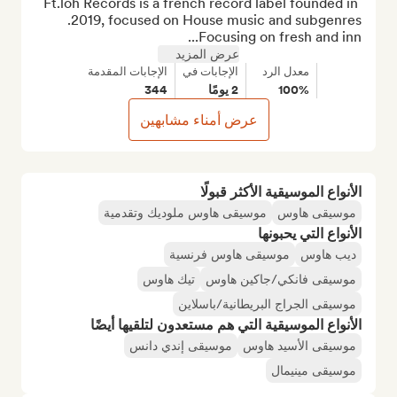
Ft.loh Records is a french record label founded in 
Focusing on fresh and inn...
عرض المزيد
معدل الرد
الإجابات في
الإجابات المقدمة
100%
2 يومًا
344
عرض أمناء مشابهين
الأنواع الموسيقية الأكثر قبولًا
موسيقى هاوس
موسيقى هاوس ملوديك وتقدمية
الأنواع التي يحبونها
ديب هاوس
موسيقى هاوس فرنسية
موسيقى فانكي/جاكين هاوس
تيك هاوس
موسيقى الجراج البريطانية/باسلاين
الأنواع الموسيقية التي هم مستعدون لتلقيها أيضًا
موسيقى الأسيد هاوس
موسيقى إندي دانس
موسيقى مينيمال