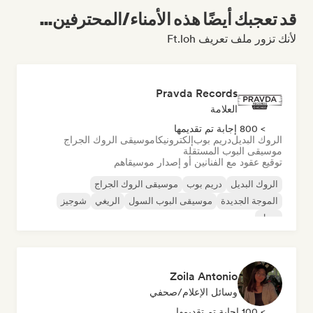
قد تعجبك أيضًا هذه الأمناء/المحترفين...
لأنك تزور ملف تعريف Ft.loh
Pravda Records
العلامة
> 800 إجابة تم تقديمها
الروك البديل
دريم بوب
إلكترونيكا
موسيقى الروك الجراج
موسيقى البوب المستقلة
توقيع عقود مع الفنانين أو إصدار موسيقاهم
الروك البديل
دريم بوب
موسيقى الروك الجراج
الموجة الجديدة
موسيقى البوب السول
الريغي
شوجيز
سول
Zoila Antonio
وسائل الإعلام/صحفي
> 100 إجابة تم تقديمها