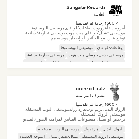
Sungate Records
العلامة
> 1300 إجابة تم تقديمها
أفروبيت/أفروبوب
إيقاعات/لو-فاي
موسيقى البوسانوفا
موسيقى تشيل/لو-فاي هيب هوب
موسيقى تجارية/شائعة
توقيع عقود مع الفنانين أو إصدار موسيقاهم
إيقاعات/لو-فاي
موسيقى البوسانوفا
موسيقى تشيل/لو-فاي هيب هوب
موسيقى تجارية/شائعة
موسيقى الدانسهول
موسيقى البوب الراقصة
الهيب هوب
موسيقى البوب السول
Lorenzo Lautz
مشرف المزامنة
> 1600 إجابة تم تقديمها
الروك البديل
دريم بوب
هارد روك
موسيقى البوب المستقلة
موسيقى الروك المستقلة
ترخيص أو تمثيل مقطوعات الفنانين لمزامنة الصور/الفيديو
الروك البديل
هارد روك
موسيقى البوب المستقلة
موسيقى الروك المستقلة
ميتال/هيفي ميتال
الموجة الجديدة