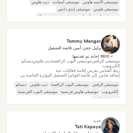
موسيقى الأسيد هاوس
موسيقى أمبيانت
ديب هاوس
موسيقى هاوس
موسيقى إندي دانس
موسيقى هاوس ملوديك وتقدمية
موسيقى مينيمال
أورجانيك هاوس/داون تيمبو
Tommy Menger
وكيل حجز, أمين قائمة التشغيل
> 1800 إجابة تم تقديمها
موسيقى الرقص
موسيقى البوب الراقصة
ديب هاوس
ديسكو
إلكتروبوب
ربط الفنانين بفرص إقامة فعاليات حية
إضافة فنانين إلى قائمة (قوائم) التشغيل المؤثرة الخاصة بي
موسيقى الرقص
موسيقى البوب الراقصة
ديب هاوس
ديسكو
إلكتروبوب
موسيقى هاوس فرنسية
موسيقى البوب الفرنسية
موسيقى هاوس
جديد
Tati Kapaya