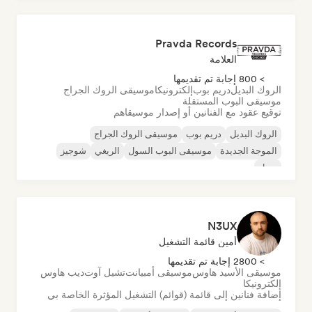
موسيقى البوب روك
Pravda Records
العلامة
> 800 إجابة تم تقديمها
الروك البديل
دريم بوب
إلكترونيكا
موسيقى الروك الجراج
موسيقى البوب المستقلة
توقيع عقود مع الفنانين أو إصدار موسيقاهم
الروك البديل
دريم بوب
موسيقى الروك الجراج
الموجة الجديدة
موسيقى البوب السول
الريغي
شوجيز
سول
N3UX
أمين قائمة التشغيل
> 2800 إجابة تم تقديمها
موسيقى الأسيد هاوس
موسيقى أمبيانت
تشيل آوت
ديب هاوس
إلكترونيكا
إضافة فنانين إلى قائمة (قوائم) التشغيل المؤثرة الخاصة بي