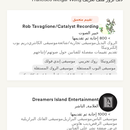
تقييم متعمق
Rob Tavaglione/Catalyst Recording
خبير الصوت
> 800 إجابة تم تقديمها
الروك البديل
موسيقى تجارية/شائعة
موسيقى الكانتري
دريم بوب
إلكترونيكا
تقديم تقييمات مفصلة للفنانين حول صوتهم/إنتاجهم
إلكترونيكا
روك تجريبي
موسيقى إندي فولك
موسيقى البوب المستقلة
موسيقى الروك المستقلة
ميتال/هيفي ميتال
ما بعد البانك
روك أند رول/روك كلاسيكي
Dreamers Island Entertainment
العلامة, الناشر
> 1000 إجابة تم تقديمها
موسيقى الباس
موسيقى البرازيل
موسيقى الفانك البرازيلية
موسيقى الرقص
ديب هاوس
عرض صفقة نشر على الفنانين