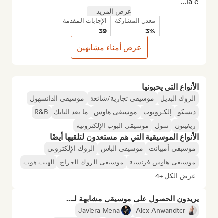
la e...
عرض المزيد
معدل المشاركة
الإجابات المقدمة
39
3%
عرض أمناء مشابهين
الأنواع التي يحبونها
الروك البديل
موسيقى تجارية/شائعة
موسيقى الدانسهول
ديسكو
إلكتروبوب
موسيقى هاوس
ما بعد البانك
R&B
ريغيتون
سول
موسيقى البوب الإلكترونية
الأنواع الموسيقية التي هم مستعدون لتلقيها أيضًا
موسيقى أمبيانت
موسيقى الباس
الروك الإلكتروني
موسيقى هاوس فرنسية
موسيقى الروك الجراج
الهيب هوب
عرض الكل +4
يريدون الحصول على موسيقى مشابهة لـ...
Javiera Mena
Alex Anwandter