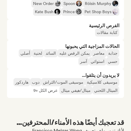
New Order
Spoon
Róisín Murphy
Kate Bush
Prince
Pet Shop Boys
الفرص الرئيسية
كتابة مقالات
الحالات المزاجية التي يحبونها
جذابة
معاصر
يمكن الرقص عليه
السائد
لحنية
أصلي
حسي
استوائي
آسر
لا يريدون أن يتلقوا...
موسيقى كلاسيكية
موسيقى الموت/الثراش
دوب
هاردكور
الميتال اللحني
ميتال/هيفي ميتال
عرض الكل +9
قد تعجبك أيضًا هذه الأمناء/المحترفين...
لأنك تزور ملف تعريف Francisco Melgar Wong