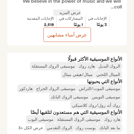
We believe in the power of music and we will 
coll...
عرض المزيد
الإجابات في
المشاركات في
الإجابات المقدمة
3 يومًا
1 يومًا
2,519
عرض أمناء مشابهين
الأنواع الموسيقية الأكثر قبولًا
الروك البديل
هارد روك
موسيقى الروك المستقلة
الميتال اللحني
ميتال/هيفي ميتال
الأنواع التي يحبونها
موسيقى الموت/الثراش
موسيقى الروك الجراج
هاردكور
موسيقى النويس
موسيقى الروك البانك
روك أند رول/روك كلاسيكي
الأنواع الموسيقية التي هم مستعدون لتلقيها أيضًا
هارد روك
موسيقى الروك المستقلة
موسيقى البوب
ما بعد البانك
بوست روك
الروك التقدمي
عرض الكل +3