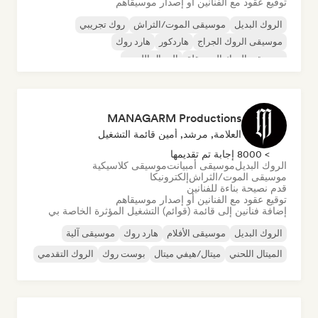
توقيع عقود مع الفنانين أو إصدار موسيقاهم
الروك البديل
موسيقى الموت/الثراش
روك تجريبي
موسيقى الروك الجراج
هاردكور
هارد روك
موسيقى الروك المستقلة
الميتال اللحني
MANAGARM Productions
العلامة, مرشد, أمين قائمة التشغيل
> 8000 إجابة تم تقديمها
الروك البديل
موسيقى أمبيانت
موسيقى كلاسيكية
موسيقى الموت/الثراش
إلكترونيكا
قدم نصيحة بناءة للفنانين
توقيع عقود مع الفنانين أو إصدار موسيقاهم
إضافة فنانين إلى قائمة (قوائم) التشغيل المؤثرة الخاصة بي
الروك البديل
موسيقى الأفلام
هارد روك
موسيقى آلية
الميتال اللحني
ميتال/هيفي ميتال
بوست روك
الروك التقدمي