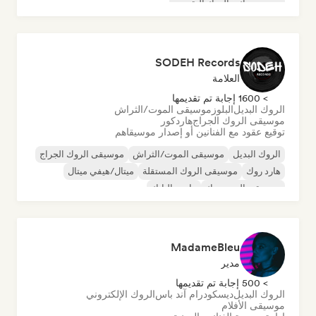
بوست روك
الروك التقدمي
SODEH Records
العلامة
> 1600 إجابة تم تقديمها
الروك البديل
البلوز
موسيقى الموت/الثراش
موسيقى الروك الجراج
هاردكور
توقيع عقود مع الفنانين أو إصدار موسيقاهم
الروك البديل
موسيقى الموت/الثراش
موسيقى الروك الجراج
هارد روك
موسيقى الروك المستقلة
ميتال/هيفي ميتال
موسيقى البوب روك
ما بعد البانك
MadameBleu
مدير
> 500 إجابة تم تقديمها
الروك البديل
ديسكو
درام آند باس
الروك الإلكتروني
موسيقى الأفلام