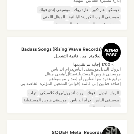
إدارة مسيرة الفنانين المهنية
ديسكو
هاردكور
هارد روك
موسيقى إندي فولك
موسيقى البوب الكورية/اليابانية
الميتال اللحني
ميتال/هيفي ميتال
موسيقى البوب روك
Badass Songs (Rising Wave Records)
العلامة, أمين قائمة التشغيل
> 1700 إجابة تم تقديمها
الروك البديل
موسيقى الباس
درام آند باس
موسيقى هاوس المستقبلية
ميتال/هيفي ميتال
توقيع عقود مع الفنانين أو إصدار موسيقاهم
إضافة فنانين إلى قائمة (قوائم) التشغيل المؤثرة الخاصة بي
الروك البديل
فونك
روك أند رول/روك كلاسيكي
تراب
موسيقى الباس
درام آند باس
موسيقى هاوس المستقبلية
ميتال/هيفي ميتال
SODEH Metal Records